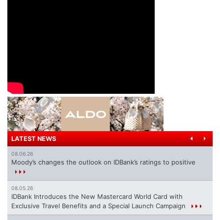
LATEST NEWS
08.06.26
Moody’s changes the outlook on IDBank’s ratings to positive
08.05.26
IDBank Introduces the New Mastercard World Card with
Exclusive Travel Benefits and a Special Launch Campaign