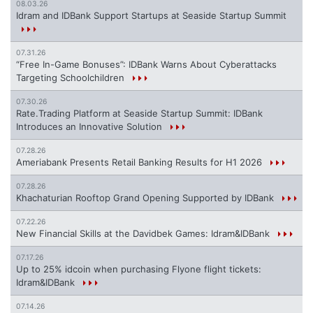
08.03.26
Idram and IDBank Support Startups at Seaside Startup Summit
07.31.26
“Free In-Game Bonuses”: IDBank Warns About Cyberattacks
Targeting Schoolchildren
07.30.26
Rate.Trading Platform at Seaside Startup Summit: IDBank
Introduces an Innovative Solution
07.28.26
Ameriabank Presents Retail Banking Results for H1 2026
07.28.26
Khachaturian Rooftop Grand Opening Supported by IDBank
07.22.26
New Financial Skills at the Davidbek Games: Idram&IDBank
07.17.26
Up to 25% idcoin when purchasing Flyone flight tickets:
Idram&IDBank
07.14.26