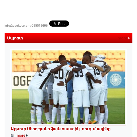
info@asekose.am/095519696
Սպորտ
more
Արթուր Սերոբյանի ֆանտաստիկ տուգանայինը
more