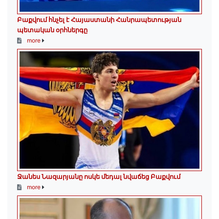
Բաքվում հնչել է Հայաստանի Հանրապետության
պետական օրհներգը
more
Ջանես Նազարյանը ոսկե մեդալ նվաճեց Բաքվում
more