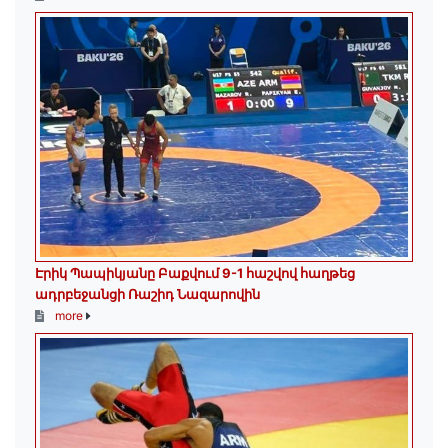
Էրիկ Պապիկյանը Բաքվում 9-1 հաշվով հաղթեց
ադրբեջանցի Ռաշիդ Նազարովին
more