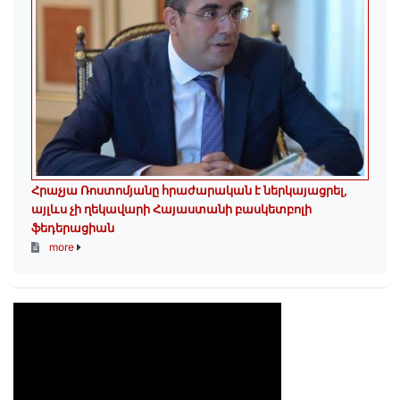
Հրաչյա Ռոստոմյանը հրաժարական է ներկայացրել,
այլևս չի ղեկավարի Հայաստանի բասկետբոլի
ֆեդերացիան
more