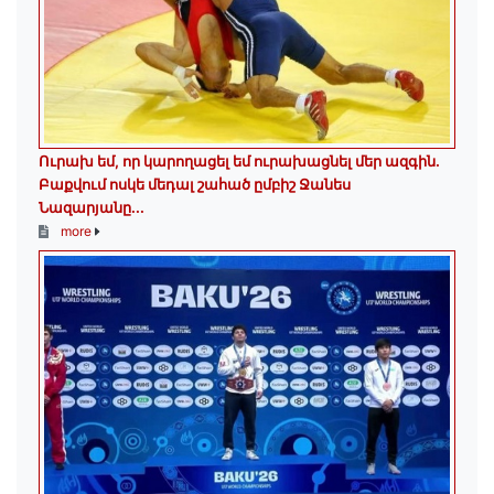
Ուրախ եմ, որ կարողացել եմ ուրախացնել մեր ազգին.
Բաքվում ոսկե մեդալ շահած ըմբիշ Ջանես
Նազարյանը...
more