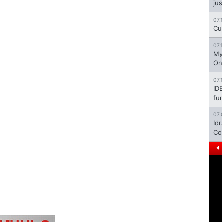
jus
07.
Cu
07.
My
On
07.
ID
fu
07.
Id
Co