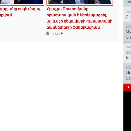
jus
արյանը ոսկե մեդալ
Հրաչյա Ռոստոմյանը
07.
քվում
հրաժարական է ներկայացրել,
Cu
այլևս չի ղեկավարի Հայաստանի
բասկետբոլի ֆեդերացիան
07.
My
more
On
07.
ID
fu
07.
Id
Co