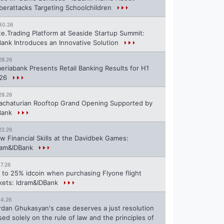
berattacks Targeting Schoolchildren
30.26
te.Trading Platform at Seaside Startup Summit:
Bank Introduces an Innovative Solution
28.26
eriabank Presents Retail Banking Results for H1
26
28.26
achaturian Rooftop Grand Opening Supported by
Bank
22.26
w Financial Skills at the Davidbek Games:
ram&IDBank
17.26
 to 25% idcoin when purchasing Flyone flight
ckets: Idram&IDBank
14.26
rdan Ghukasyan's case deserves a just resolution
sed solely on the rule of law and the principles of