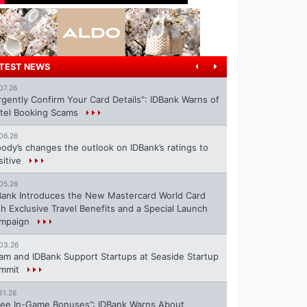
TEST NEWS
07.26
rgently Confirm Your Card Details": IDBank Warns of
tel Booking Scams
06.26
ody’s changes the outlook on IDBank’s ratings to
sitive
05.26
Bank Introduces the New Mastercard World Card
th Exclusive Travel Benefits and a Special Launch
mpaign
03.26
ram and IDBank Support Startups at Seaside Startup
mmit
31.26
ree In-Game Bonuses”: IDBank Warns About