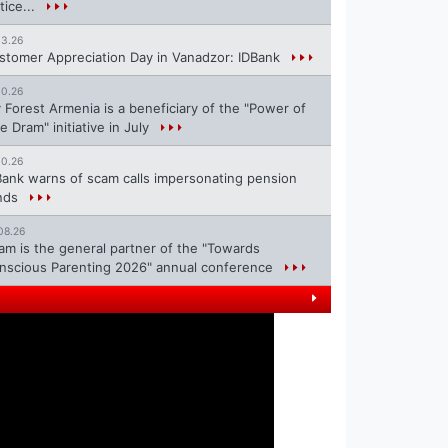
tice...
13.26
stomer Appreciation Day in Vanadzor: IDBank
10.26
 Forest Armenia is a beneficiary of the "Power of
e Dram" initiative in July
10.26
Bank warns of scam calls impersonating pension
nds
08.26
ram is the general partner of the "Towards
nscious Parenting 2026" annual conference