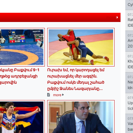
Cy
07.
more
Ra
ID
07.
Am
20
07.
Kh
ID
կյանը Բաքվում 9-1
Ուրախ եմ, որ կարողացել եմ
ղթեց ադրբեջանցի
ուրախացնել մեր ազգին.
07.
Ne
զարովին
Բաքվում ոսկե մեդալ շահած
Id
ըմբիշ Ջանես Նազարյանը...
more
07.
Up
ti
07.
Va
ba