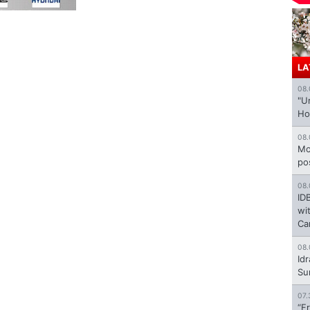
LA
08.
"U
Ho
08.
Mo
po
08.
ID
wi
Ca
08.
Id
Su
07.
“F