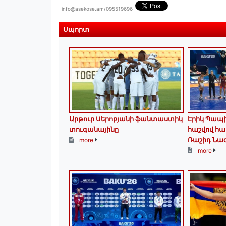
info@asekose.am/095519696
Սպորտ
Արթուր Սերոբյանի ֆանտաստիկ
Էրիկ Պապի
տուգանայինը
հաշվով հա
Ռաշիդ Նա
more
more