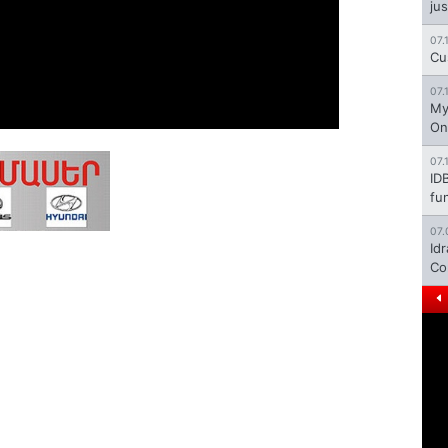
jus
07.
Cu
07.
My
On
07.
ID
fu
07.
Id
Co