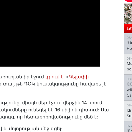
LA
08.
"U
Ho
08.
Mo
po
բուքյան իր էջում
գրում է
․ «
Գելափի
08.
ց տալ, թե ԴՕԿ կուսակցությունը հավաքել է
ID
wi
Ca
յունը․ միայն մեր էջում վերջին 14 օրում
08.
ւմները ունեցել են 16 միլիոն դիտում։ Սա
Id
Su
ույց, որ հետաքրքրվածությունը մեծ է։
07.
և մոլորության մեջ գցել։
“F