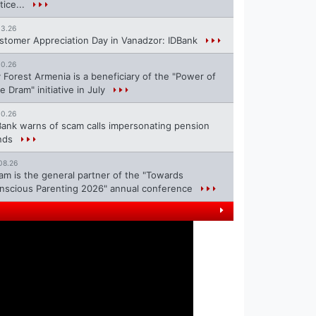
tice...
13.26
stomer Appreciation Day in Vanadzor: IDBank
10.26
 Forest Armenia is a beneficiary of the "Power of
e Dram" initiative in July
10.26
Bank warns of scam calls impersonating pension
nds
08.26
ram is the general partner of the "Towards
nscious Parenting 2026" annual conference