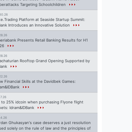
berattacks Targeting Schoolchildren
30.26
te.Trading Platform at Seaside Startup Summit:
Bank Introduces an Innovative Solution
28.26
eriabank Presents Retail Banking Results for H1
26
28.26
achaturian Rooftop Grand Opening Supported by
Bank
22.26
w Financial Skills at the Davidbek Games:
ram&IDBank
17.26
 to 25% idcoin when purchasing Flyone flight
ckets: Idram&IDBank
14.26
rdan Ghukasyan's case deserves a just resolution
sed solely on the rule of law and the principles of