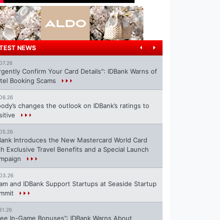
TEST NEWS
07.26
rgently Confirm Your Card Details": IDBank Warns of
tel Booking Scams
06.26
ody’s changes the outlook on IDBank’s ratings to
sitive
05.26
Bank Introduces the New Mastercard World Card
th Exclusive Travel Benefits and a Special Launch
mpaign
03.26
ram and IDBank Support Startups at Seaside Startup
mmit
31.26
ree In-Game Bonuses”: IDBank Warns About