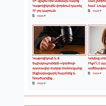
«Ի՞նչպես էին Ամենայն Հայոց
Համ շնորհա
Կաթողիկոսին փորձում դատել
համ` Լուկա
17-րդ դարում»
more
more
️Կաթողիկոսի և 6
Կրկեսը տե
եպիսկոպոսների «գործով»
Ինչո՞ւ է ա
դատավոր Հակոբ Մանուկյանը
ամենավտա
ինքնաբացարկ հայտնեց և
more
հրաժարվեց...
more