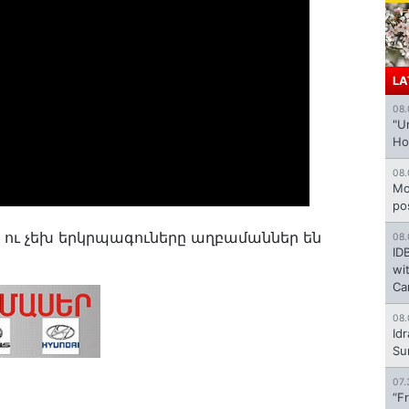
LA
08.
"U
Ho
08.
Mo
po
 ու չեխ երկրպագուները աղբամաններ են
08.
ID
wi
Ca
08.
Id
Su
07.
“F