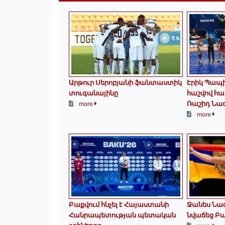
Արթուր Սերոբյանի ֆանտաստիկ
Էրիկ Պապի
տուգանայինը
հաշվով հա
Ռաշիդ Նա
more
more
Բաքվում հնչել է Հայաստանի
Ջանես Նազ
Հանրապետության պետական
նվաճեց Բա