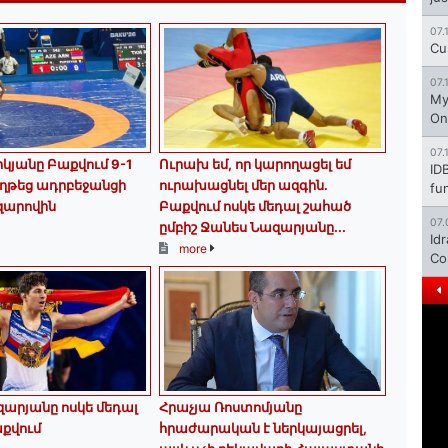
07.
Cu
07.
My
On
07.
կյանը Բաքվում 9-1
Ուրախ եմ, որ կարողացել եմ
ID
ղթեց ադրբեջանցի
ուրախացնել մեր ազգին.
fu
զարովին
Բաքվում ոսկե մեդալ շահած
07.
ըմբիշ Ջանես Նազարյանը...
Id
more
Co
արյանը ոսկե մեդալ
Հրաչյա Ռոստոմյանը
քվում
հրաժարական է ներկայացրել,