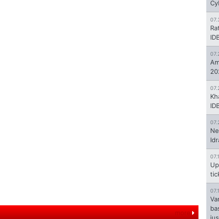
Cy
07.
Ra
ID
07.
Am
20
07.
Kh
ID
07.
Ne
Id
07.
Up
ti
07.
Va
ba
more
jus