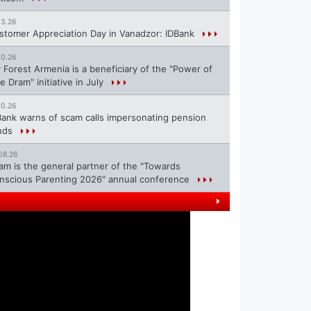
13.26
stomer Appreciation Day in Vanadzor: IDBank
10.26
 Forest Armenia is a beneficiary of the "Power of
e Dram" initiative in July
10.26
Bank warns of scam calls impersonating pension
nds
08.26
ram is the general partner of the "Towards
nscious Parenting 2026" annual conference