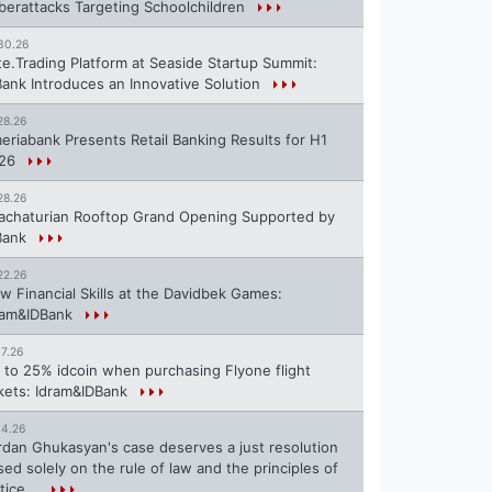
berattacks Targeting Schoolchildren
30.26
te.Trading Platform at Seaside Startup Summit:
Bank Introduces an Innovative Solution
28.26
eriabank Presents Retail Banking Results for H1
26
28.26
achaturian Rooftop Grand Opening Supported by
Bank
22.26
w Financial Skills at the Davidbek Games:
ram&IDBank
17.26
 to 25% idcoin when purchasing Flyone flight
ckets: Idram&IDBank
14.26
rdan Ghukasyan's case deserves a just resolution
sed solely on the rule of law and the principles of
tice...