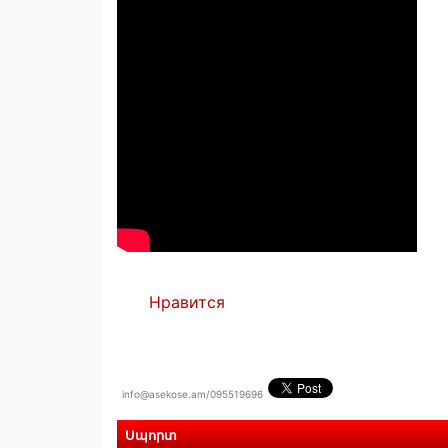
Нравится
info@asekose.am/095519696
Սպորտ