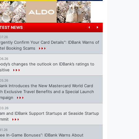
TEST NEWS
07.26
rgently Confirm Your Card Details": IDBank Warns of
tel Booking Scams
06.26
ody’s changes the outlook on IDBank’s ratings to
sitive
05.26
Bank Introduces the New Mastercard World Card
th Exclusive Travel Benefits and a Special Launch
mpaign
03.26
ram and IDBank Support Startups at Seaside Startup
mmit
31.26
ree In-Game Bonuses”: IDBank Warns About