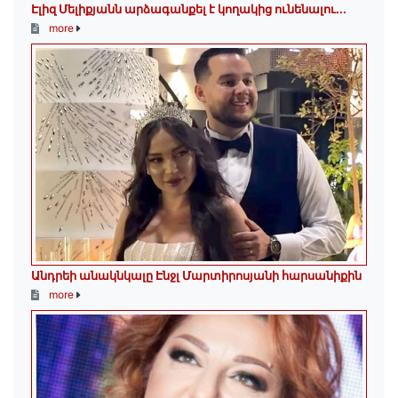
Էլիզ Մելիքյանն արձագանքել է կողակից ունենալու...
more
Անդրեի անակնկալը Էնջլ Մարտիրոսյանի հարսանիքին
more