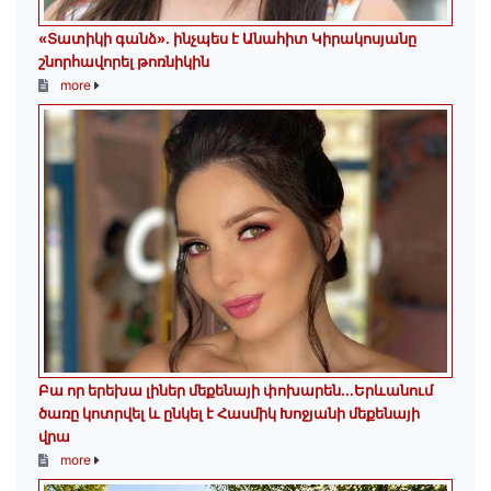
«Տատիկի գանձ». ինչպես է Անահիտ Կիրակոսյանը
շնորհավորել թոռնիկին
more
Բա որ երեխա լիներ մեքենայի փոխարեն...Երևանում
ծառը կոտրվել և ընկել է Հասմիկ Խոջյանի մեքենայի
վրա
more