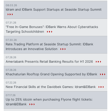
08.03.26
Idram and IDBank Support Startups at Seaside Startup Summit
07.31.26
“Free In-Game Bonuses”: IDBank Warns About Cyberattacks
Targeting Schoolchildren
07.30.26
Rate.Trading Platform at Seaside Startup Summit: IDBank
Introduces an Innovative Solution
07.28.26
Ameriabank Presents Retail Banking Results for H1 2026
07.28.26
Khachaturian Rooftop Grand Opening Supported by IDBank
07.22.26
New Financial Skills at the Davidbek Games: Idram&IDBank
07.17.26
Up to 25% idcoin when purchasing Flyone flight tickets:
Idram&IDBank