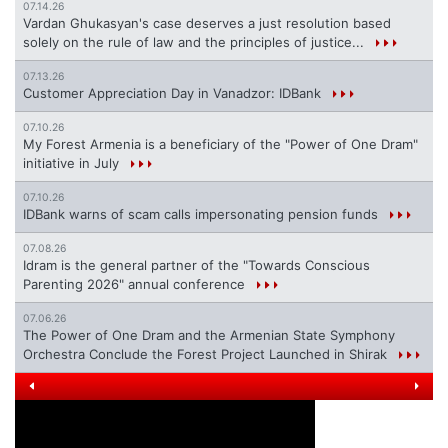
07.14.26
Vardan Ghukasyan's case deserves a just resolution based
solely on the rule of law and the principles of justice...
07.13.26
Customer Appreciation Day in Vanadzor: IDBank
07.10.26
My Forest Armenia is a beneficiary of the "Power of One Dram"
initiative in July
07.10.26
IDBank warns of scam calls impersonating pension funds
07.08.26
Idram is the general partner of the "Towards Conscious
Parenting 2026" annual conference
07.06.26
The Power of One Dram and the Armenian State Symphony
Orchestra Conclude the Forest Project Launched in Shirak