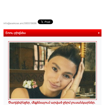
info@asekose.am/095519696
Շոու-բիզնես
more
Ծաղկեփնջեր, մեքենայում արված ջերմ լուսանկարներ.