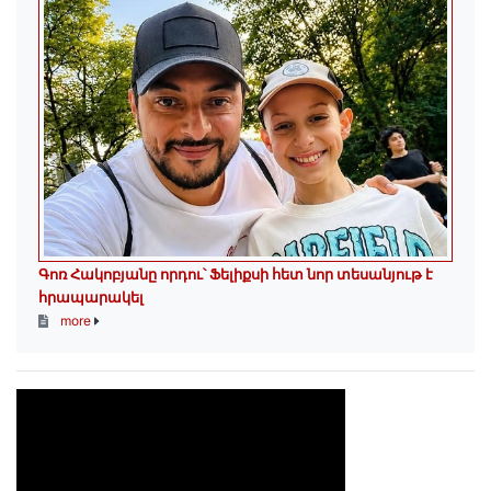
Գոռ Հակոբյանը որդու՝ Ֆելիքսի հետ նոր տեսանյութ է
հրապարակել
more