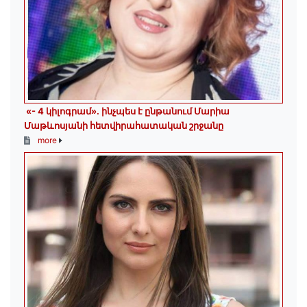
«- 4 կիլոգրամ». ինչպես է ընթանում Մարիա
Մաթևոսյանի հետվիրահատական շրջանը
more