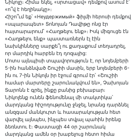
Նիկոլը։ Հիմա եկել, «սրտացավ» դեմքով ասում է՝
«ո՞վ է հեղինակը»։
Հիշո՞ւմ եք՝ «Неудержимый» ֆիլմի հերոսի դեմքով
«սպարապետ» Տոնոյան Դավիթը ոնց էր
հայտարարում՝ «Հաղթելու ենք»։ Իսկ միգուցե էն
«Հաղթելու ենք» պաստառներն էլ էին
նախկինները սարքե՞լ ու քաղաքում տեղադրել,
որ մարդիկ հարբեն էդ դոզայից:
Մոտս այնպիսի տպավորություն է, որ նոյեմբերի
5-ին հանձնված Շուշիի մասին, երբ նոյեմբերի 6-
ին ու 7-ին Նիկոլն իր էջում գրում էր՝ «Շուշիի
համար մարտերը շարունակվում են», Չախոյան
Տարոնն է գրել, ինքը բանից բեխաբար։
Նիկոլենք ունեն ֆենոմենալ մի տակտիկա՝
մարդկանց հիշողությունը ջնջել, նրանց դարձնել
անզգամ մանկուրտ և հասարակության հետ
վարվել այնպես, ինչպես տվյալ պահին իրենց
ձեռնտու է։ Փաստացի 44 օր շարունակ
մարդկանց ամեն օր խաբելուց հետո հիմա