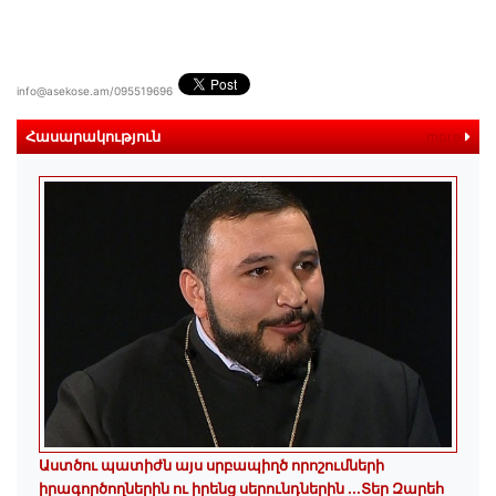
info@asekose.am/095519696
Հասարակություն
more
Աստծու պատիժն այս սրբապիղծ որոշումների
իրագործողներին ու իրենց սերունդներին ...Տեր Զարեհ