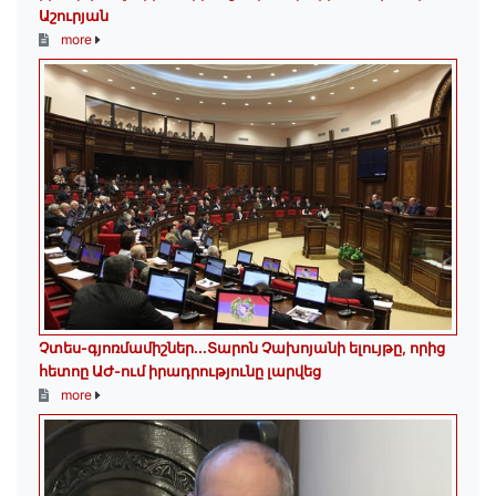
Աշուրյան
more
Չտես-գյոռմամիշներ․․․Տարոն Չախոյանի ելույթը, որից
հետոը ԱԺ-ում իրադրությունը լարվեց
more