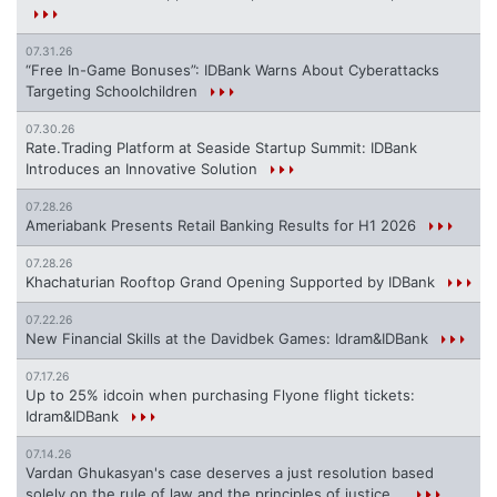
07.31.26
“Free In-Game Bonuses”: IDBank Warns About Cyberattacks
Targeting Schoolchildren
07.30.26
Rate.Trading Platform at Seaside Startup Summit: IDBank
Introduces an Innovative Solution
07.28.26
Ameriabank Presents Retail Banking Results for H1 2026
07.28.26
Khachaturian Rooftop Grand Opening Supported by IDBank
07.22.26
New Financial Skills at the Davidbek Games: Idram&IDBank
07.17.26
Up to 25% idcoin when purchasing Flyone flight tickets:
Idram&IDBank
07.14.26
Vardan Ghukasyan's case deserves a just resolution based
solely on the rule of law and the principles of justice...