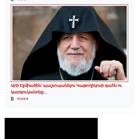
Արի Էջմիածին՝ պաշտպանելու Կաթողիկոսի գահն ու
կարգուկանոնը...
more