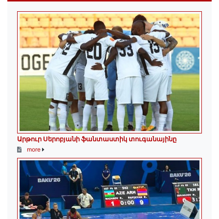
Արթուր Սերոբյանի ֆանտաստիկ տուգանայինը
more