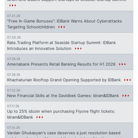
07.31.26
“Free In-Game Bonuses”: IDBank Warns About Cyberattacks
Targeting Schoolchildren
07.30.26
Rate.Trading Platform at Seaside Startup Summit: IDBank
Introduces an Innovative Solution
07.28.26
Ameriabank Presents Retail Banking Results for H1 2026
07.28.26
Khachaturian Rooftop Grand Opening Supported by IDBank
07.22.26
New Financial Skills at the Davidbek Games: Idram&IDBank
07.17.26
Up to 25% idcoin when purchasing Flyone flight tickets:
Idram&IDBank
07.14.26
Vardan Ghukasyan's case deserves a just resolution based