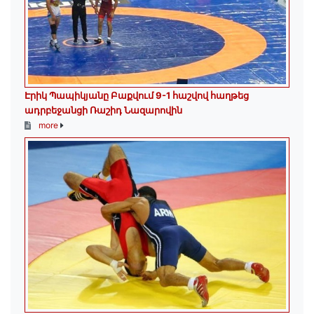
Էրիկ Պապիկյանը Բաքվում 9-1 հաշվով հաղթեց
ադրբեջանցի Ռաշիդ Նազարովին
more