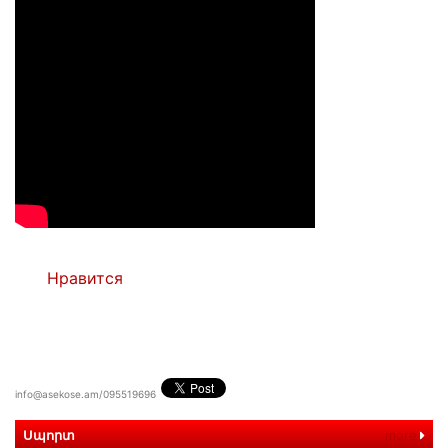
Нравится
info@asekose.am/095519696
Սպորտ
more