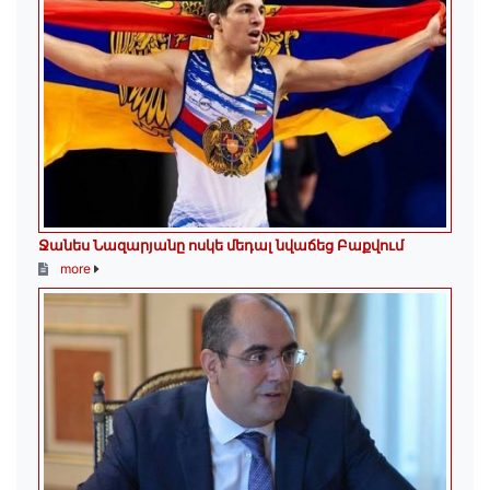
Ջանես Նազարյանը ոսկե մեդալ նվաճեց Բաքվում
more