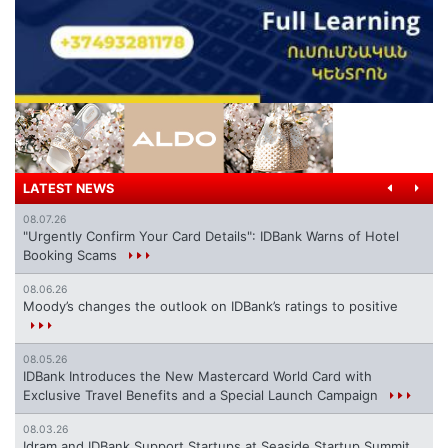
LATEST NEWS
08.07.26
"Urgently Confirm Your Card Details": IDBank Warns of Hotel
Booking Scams
08.06.26
Moody’s changes the outlook on IDBank’s ratings to positive
08.05.26
IDBank Introduces the New Mastercard World Card with
Exclusive Travel Benefits and a Special Launch Campaign
08.03.26
Idram and IDBank Support Startups at Seaside Startup Summit