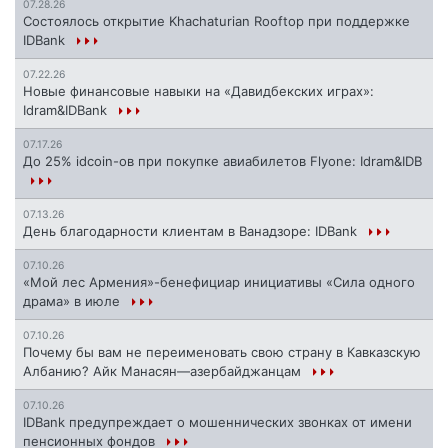
07.28.26
Состоялось открытие Khachaturian Rooftop при поддержке
IDBank
07.22.26
Новые финансовые навыки на «Давидбекских играх»:
Idram&IDBank
07.17.26
До 25% idcoin-ов при покупке авиабилетов Flyone: Idram&IDB
07.13.26
День благодарности клиентам в Ванадзоре: IDBank
07.10.26
«Мой лес Армения»-бенефициар инициативы «Сила одного
драма» в июле
07.10.26
Почему бы вам не переименовать свою страну в Кавказскую
Албанию? Айк Манасян—азербайджанцам
07.10.26
IDBank предупреждает о мошеннических звонках от имени
пенсионных фондов