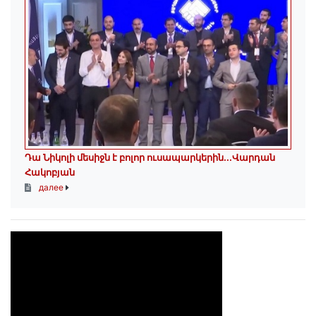
Դա Նիկոլի մեսիջն է բոլոր ուսապարկերին․․․Վարդան
Հակոբյան
далее