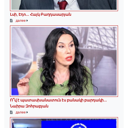
Լսի, Էդո․․․ Հայկ Բաղդասարյան
далее
Ո՞վ է պատասխանատուն էս բանակի բարդակի․․․
Նաիրա Զոհրաբյան
далее