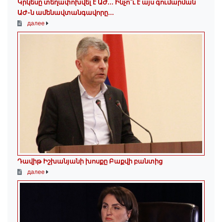
Կրկեսը տեղափոխվել է ԱԺ... Ինչո՞ւ է այս գումարման
ԱԺ-ն ամենավտանգավորը...
далее
Դավիթ Իշխանյանի խոսքը Բաքվի բանտից
далее