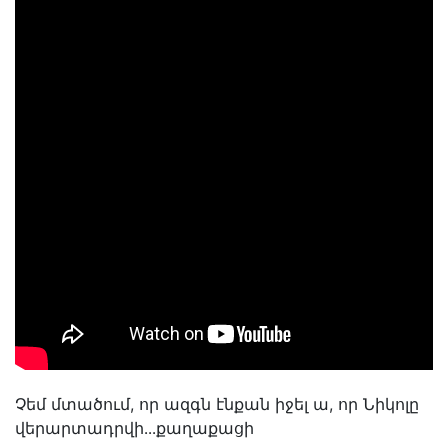
Չեմ մտածում, որ ազգն էնքան իջել ա, որ Նիկոլը
վերարտադրվի․․․քաղաքացի