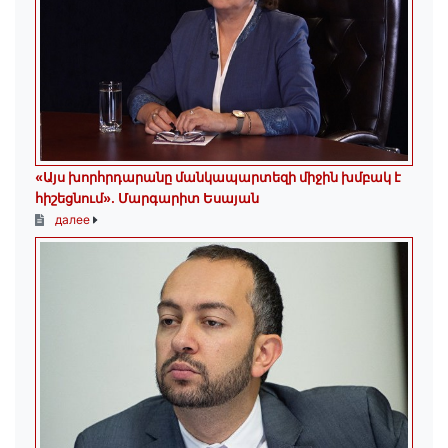
«Այս խորհրդարանը մանկապարտեզի միջին խմբակ է
հիշեցնում»․ Մարգարիտ Եսայան
далее