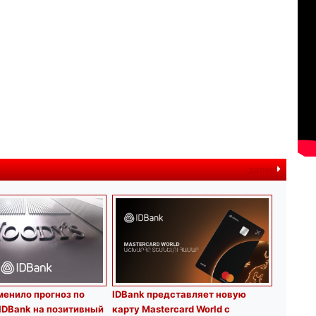
далее
менило прогноз по
IDBank представляет новую
IDBank на позитивный
карту Mastercard World с