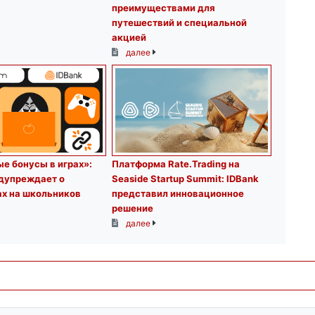
преимуществами для
путешествий и специальной
акцией
далее
е бонусы в играх»:
Платформа Rate.Trading на
едупреждает о
Seaside Startup Summit: IDBank
ах на школьников
представил инновационное
решение
далее