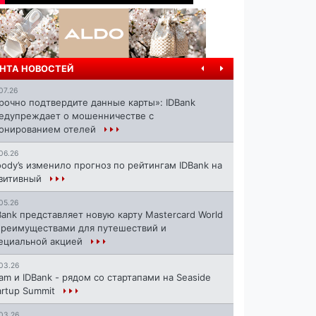
НТА НОВОСТЕЙ
07.26
рочно подтвердите данные карты»: IDBank
едупреждает о мошенничестве с
онированием отелей
06.26
ody’s изменило прогноз по рейтингам IDBank на
зитивный
05.26
Bank представляет новую карту Mastercard World
преимуществами для путешествий и
ециальной акцией
03.26
ram и IDBank - рядом со стартапами на Seaside
artup Summit
03.26