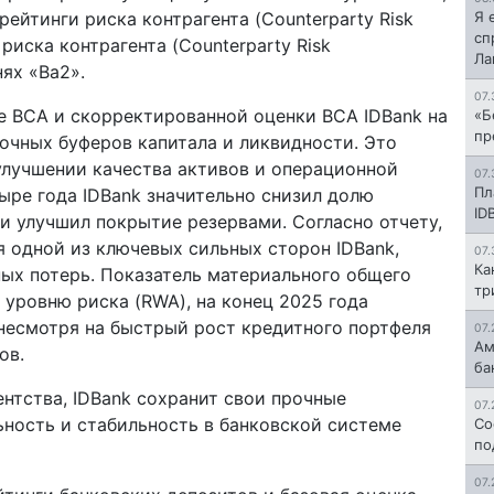
ейтинги риска контрагента (Counterparty Risk
Я 
сп
 риска контрагента (Counterparty Risk
Л
нях «Ba2».
07.
е BCA и скорректированной оценки BCA IDBank на
«Б
пр
рочных буферов капитала и ликвидности. Это
улучшении качества активов и операционной
07.
Пл
ыре года IDBank значительно снизил долю
ID
и улучшил покрытие резервами. Согласно отчету,
я одной из ключевых сильных сторон IDBank,
07.
Ка
ых потерь. Показатель материального общего
тр
о уровню риска (RWA), на конец 2025 года
 несмотря на быстрый рост кредитного портфеля
07.
Ам
ов.
ба
нтства, IDBank сохранит свои прочные
07.
ность и стабильность в банковской системе
Со
по
07.