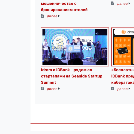
мошенничестве с
далее
бронированием отелей
далее
Idram и IDBank - рядом со
«Бесплатны
стартапами на Seaside Startup
IDBank пр
Summit
кибератак
далее
далее