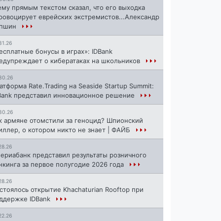
ему прямым текстом сказал, что его выходка
ровоцирует еврейских экстремистов...Александр
апшин
31.26
есплатные бонусы в играх»: IDBank
едупреждает о кибератаках на школьников
30.26
атформа Rate.Trading на Seaside Startup Summit:
Bank представил инновационное решение
30.26
к армяне отомстили за геноцид? Шпионский
иллер, о котором никто не знает | ФАЙБ
28.26
ериабанк представил результаты розничного
нкинга за первое полугодие 2026 года
28.26
стоялось открытие Khachaturian Rooftop при
ддержке IDBank
22.26