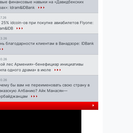
вые финансовые навыки на «Давидбекских
рах»: Idram&IDBank
17.26
 25% idcoin-ов при покупке авиабилетов Flyone:
ram&IDB
13.26
нь благодарности клиентам в Ванадзоре: IDBank
10.26
ой лес Армения»-бенефициар инициативы
ила одного драма» в июле
10.26
чему бы вам не переименовать свою страну в
вказскую Албанию? Айк Манасян—
ербайджанцам