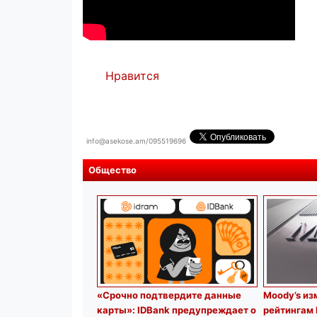
Нравится
info@asekose.am/095519696
Общество
«Срочно подтвердите данные
Moody’s из
карты»: IDBank предупреждает о
рейтингам 