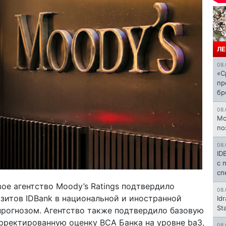
ЛЕ
08.
«С
пр
бр
08.
Mo
по
08.
ID
с 
сп
е агентство Moody’s Ratings подтвердило
08.
зитов IDBank в национальной и иностранной
Id
St
прогнозом. Агентство также подтвердило базовую
рректированную оценку BCA Банка на уровне ba3,
08.