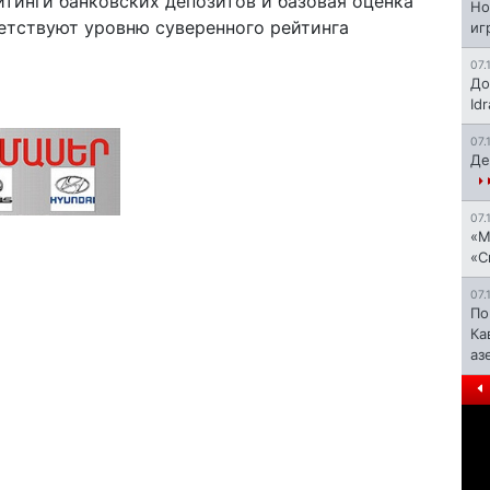
йтинги банковских депозитов и базовая оценка
Но
етствуют уровню суверенного рейтинга
иг
07.
До
Id
07.
Де
07.
«М
«С
07.
По
Ка
аз