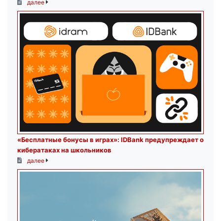
далее
«Бесплатные бонусы в играх»: IDBank предупреждает о
кибератаках на школьников
далее