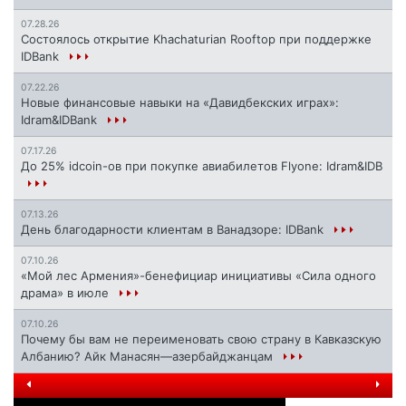
07.28.26
Состоялось открытие Khachaturian Rooftop при поддержке
IDBank
07.22.26
Новые финансовые навыки на «Давидбекских играх»:
Idram&IDBank
07.17.26
До 25% idcoin-ов при покупке авиабилетов Flyone: Idram&IDB
07.13.26
День благодарности клиентам в Ванадзоре: IDBank
07.10.26
«Мой лес Армения»-бенефициар инициативы «Сила одного
драма» в июле
07.10.26
Почему бы вам не переименовать свою страну в Кавказскую
Албанию? Айк Манасян—азербайджанцам