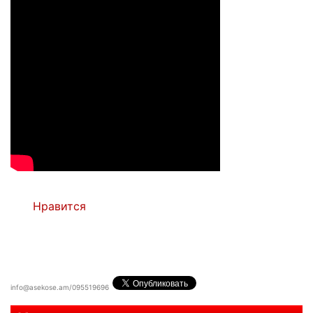
Нравится
info@asekose.am/095519696