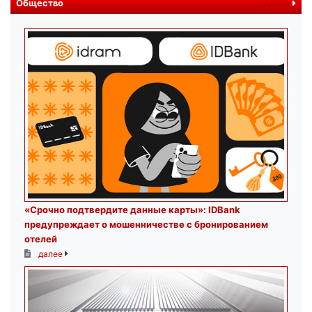
Общество
далее
«Срочно подтвердите данные карты»: IDBank
предупреждает о мошенничестве с бронированием
отелей
далее