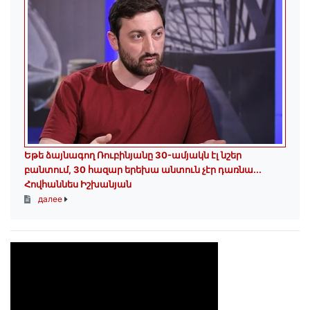
Եթե ձայնագող Ռուբինյանը 30-ամյակն էլ նշեր
բանտում, 30 հազար երեխա անտուն չէր դառնա․․․
Հովհաննես Իշխանյան
далее