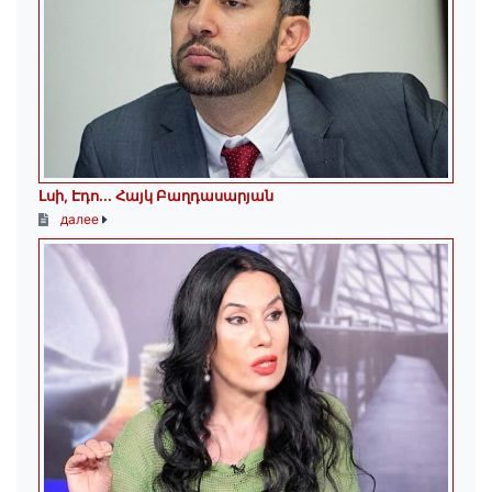
Լսի, Էդո․․․ Հայկ Բաղդասարյան
далее