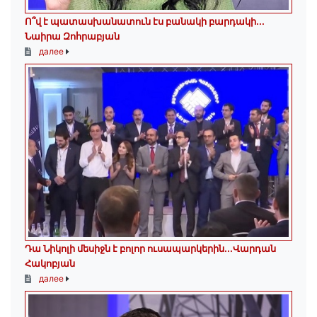
Ո՞վ է պատասխանատուն էս բանակի բարդակի․․․
Նաիրա Զոհրաբյան
далее
Դա Նիկոլի մեսիջն է բոլոր ուսապարկերին․․․Վարդան
Հակոբյան
далее