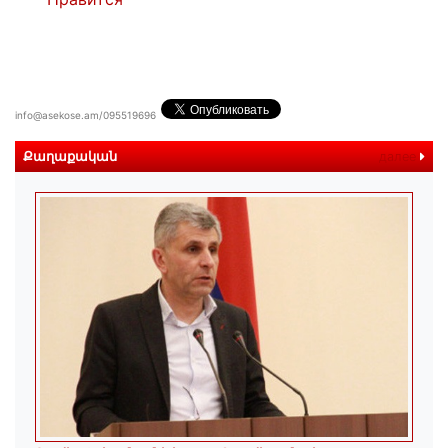
info@asekose.am/095519696
Քաղաքական
далее