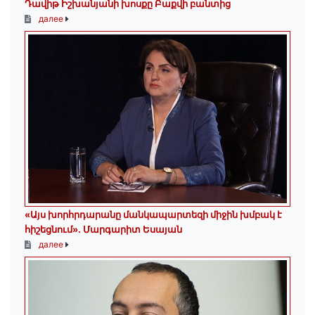
Դավիթ Իշխանյանի խոսքը Բաքվի բանտից
далее
«Այս խորհրդարանը մանկապարտեզի միջին խմբակ է
հիշեցնում»․ Մարգարիտ Եսայան
далее