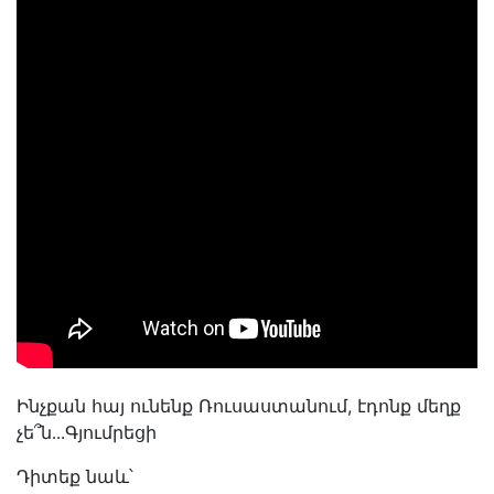
Ինչքան հայ ունենք Ռուսաստանում, էդոնք մեղք
չե՞ն․․․Գյումրեցի
Դիտեք նաև՝