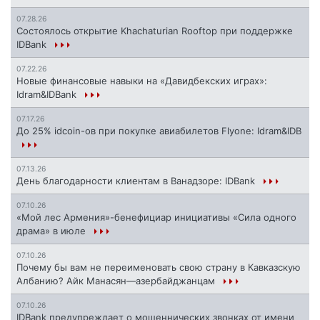
07.28.26
Состоялось открытие Khachaturian Rooftop при поддержке
IDBank
07.22.26
Новые финансовые навыки на «Давидбекских играх»:
Idram&IDBank
07.17.26
До 25% idcoin-ов при покупке авиабилетов Flyone: Idram&IDB
07.13.26
День благодарности клиентам в Ванадзоре: IDBank
07.10.26
«Мой лес Армения»-бенефициар инициативы «Сила одного
драма» в июле
07.10.26
Почему бы вам не переименовать свою страну в Кавказскую
Албанию? Айк Манасян—азербайджанцам
07.10.26
IDBank предупреждает о мошеннических звонках от имени