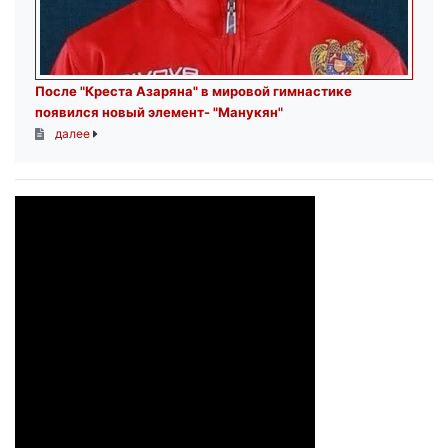
После "Креста Азаряна" в мировой гимнастике
появился новый элемент- "Манукян"
далее