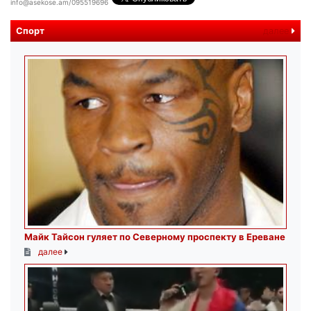
info@asekose.am/095519696
Спорт
далее
Майк Тайсон гуляет по Северному проспекту в Ереване
далее