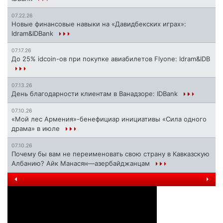
07.22.26
Новые финансовые навыки на «Давидбекских играх»:
Idram&IDBank
07.17.26
До 25% idcoin-ов при покупке авиабилетов Flyone: Idram&IDB
07.13.26
День благодарности клиентам в Ванадзоре: IDBank
07.10.26
«Мой лес Армения»-бенефициар инициативы «Сила одного
драма» в июле
07.10.26
Почему бы вам не переименовать свою страну в Кавказскую
Албанию? Айк Манасян—азербайджанцам