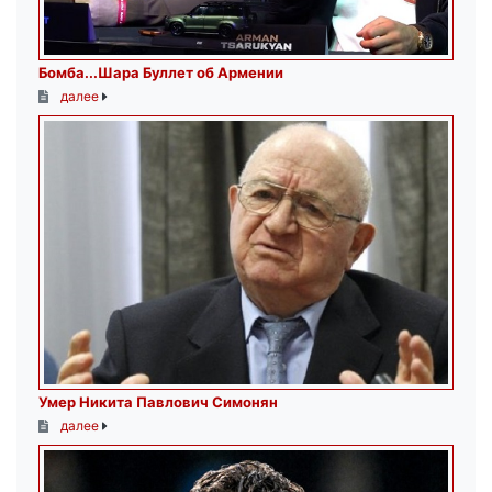
Бомба...Шара Буллет об Армении
далее
Умер Никита Павлович Симонян
далее