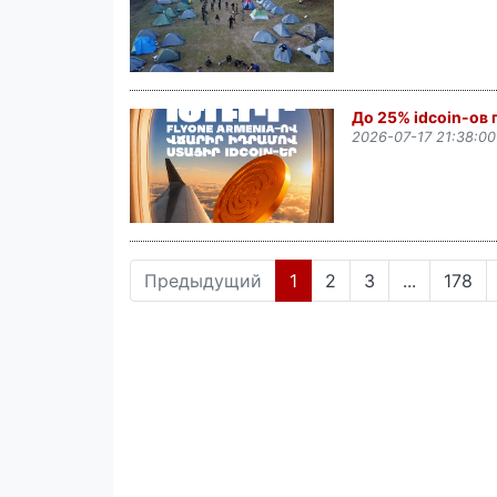
До 25% idcoin-ов 
2026-07-17 21:38:00
(current)
Предыдущий
1
2
3
...
178