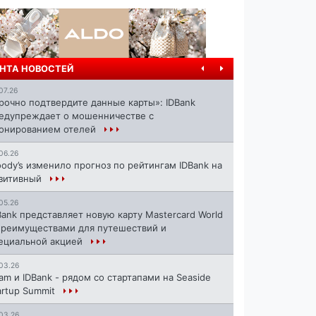
НТА НОВОСТЕЙ
07.26
рочно подтвердите данные карты»: IDBank
едупреждает о мошенничестве с
онированием отелей
06.26
ody’s изменило прогноз по рейтингам IDBank на
зитивный
05.26
Bank представляет новую карту Mastercard World
преимуществами для путешествий и
ециальной акцией
03.26
ram и IDBank - рядом со стартапами на Seaside
artup Summit
03.26