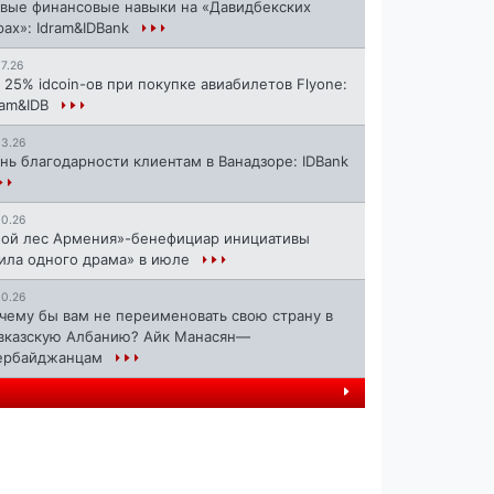
вые финансовые навыки на «Давидбекских
рах»: Idram&IDBank
17.26
 25% idcoin-ов при покупке авиабилетов Flyone:
ram&IDB
13.26
нь благодарности клиентам в Ванадзоре: IDBank
10.26
ой лес Армения»-бенефициар инициативы
ила одного драма» в июле
10.26
чему бы вам не переименовать свою страну в
вказскую Албанию? Айк Манасян—
ербайджанцам