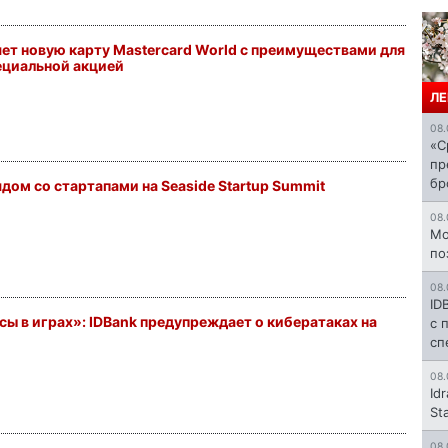
яет новую карту Mastercard World с преимуществами для
ециальной акцией
ЛЕ
08.
«С
пр
бр
рядом со стартапами на Seaside Startup Summit
08.
Mo
по
08.
ID
ы в играх»: IDBank предупреждает о кибератаках на
с 
сп
08.
Id
St
08.