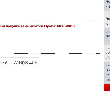
Но
иг
07.
До
Id
при покупке авиабилетов Flyone: Idram&IDB
07.
Де
07.
«М
«С
179
Следующий
07.
По
Ка
аз