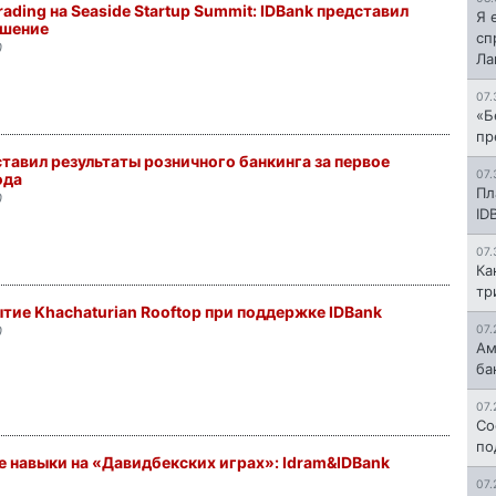
ading на Seaside Startup Summit: IDBank представил
Я 
ешение
сп
0
Л
07.
«Б
пр
тавил результаты розничного банкинга за первое
07.
ода
Пл
0
ID
07.
Ка
тр
тие Khachaturian Rooftop при поддержке IDBank
07.
0
Ам
ба
07.
Со
по
 навыки на «Давидбекских играх»: Idram&IDBank
07.