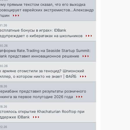
ему прямым текстом сказал, что его выходка
ровоцирует еврейских экстремистов...Александр
апшин
31.26
есплатные бонусы в играх»: IDBank
едупреждает о кибератаках на школьников
30.26
атформа Rate.Trading на Seaside Startup Summit:
Bank представил инновационное решение
30.26
к армяне отомстили за геноцид? Шпионский
иллер, о котором никто не знает | ФАЙБ
28.26
ериабанк представил результаты розничного
нкинга за первое полугодие 2026 года
28.26
стоялось открытие Khachaturian Rooftop при
ддержке IDBank
22.26