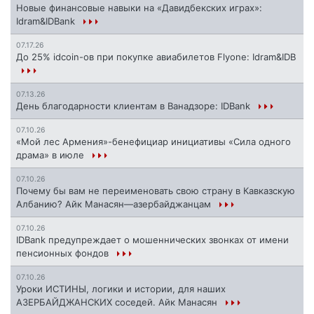
Новые финансовые навыки на «Давидбекских играх»:
Idram&IDBank
07.17.26
До 25% idcoin-ов при покупке авиабилетов Flyone: Idram&IDB
07.13.26
День благодарности клиентам в Ванадзоре: IDBank
07.10.26
«Мой лес Армения»-бенефициар инициативы «Сила одного
драма» в июле
07.10.26
Почему бы вам не переименовать свою страну в Кавказскую
Албанию? Айк Манасян—азербайджанцам
07.10.26
IDBank предупреждает о мошеннических звонках от имени
пенсионных фондов
07.10.26
Уроки ИСТИНЫ, логики и истории, для наших
АЗЕРБАЙДЖАНСКИХ соседей. Айк Манасян