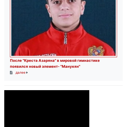
После "Креста Азаряна" в мировой гимнастике
появился новый элемент- "Манукян"
далее