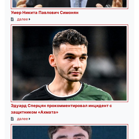
Умер Никита Павлович Симонян
далее
Эдуард Сперцян прокомментировал инцидент с
защитником «Ахмата»
далее