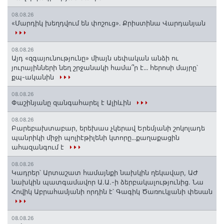
08.08.26
«Մարդիկ խեղդվում են փոշուց»․ Քրիստինա Վարդանյան
08.08.26
Այդ «զգայունությունը» միայն սեփական անձի ու
յուրայինների նեղ շրջանակի համա՞ր է․․․ հերոսի մայրը՝
քպ-ականին
08.08.26
Փաշինյանը զանգահարել է Ալիևին
08.08.26
Բարեբախտաբար, երեխաս չկերավ Երեմյանի շոկոլադե
պանրիկի միջի պոլիէթիլենի կտորը․․․քաղաքացին
ահազանգում է
08.08.26
Կադրեր՝ Արտաշատ համայնքի նախկին ղեկավար, ԱԺ
նախկին պատգամավոր Ա.Ա.-ի ձերբակալությունից. Նա
Հովիկ Աբրահամյանի որդին է՝ Գագիկ Ծառուկյանի փեսան
08.08.26