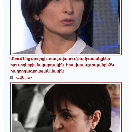
Մնում ենք փողոցի տաղավարում բամբասանքներ
հյուսողների մակարդակին․ Իրավապաշտպանը՝ ՔԿ
հաղորդագրության մասին
ավելին