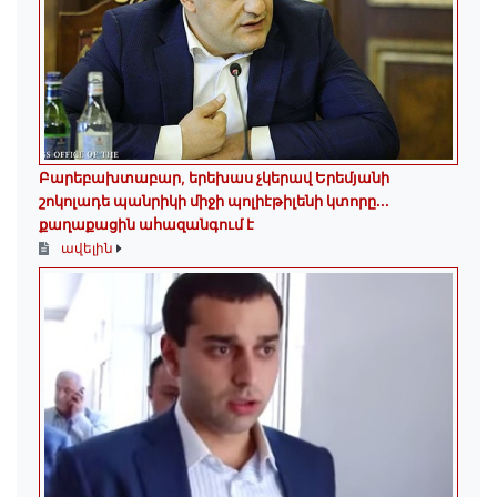
Բարեբախտաբար, երեխաս չկերավ Երեմյանի
շոկոլադե պանրիկի միջի պոլիէթիլենի կտորը․․․
քաղաքացին ահազանգում է
ավելին