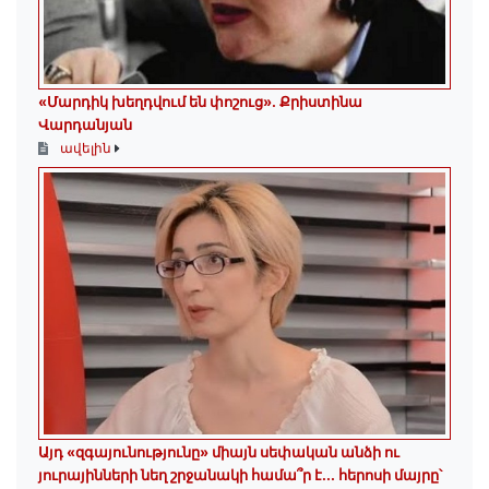
«Մարդիկ խեղդվում են փոշուց»․ Քրիստինա
Վարդանյան
ավելին
Այդ «զգայունությունը» միայն սեփական անձի ու
յուրայինների նեղ շրջանակի համա՞ր է․․․ հերոսի մայրը՝