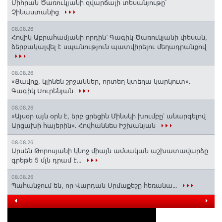
Միհրան Ծառուկյանի զվարճալի տեսանյութը՝
Չինաստանից
08.08.26
Հովիկ Աբրահամյանի որդին՝ Գագիկ Ծառուկյանի փեսան,
ձերբակալվել է սպանություն պատվիրելու մեղադրանքով
08.08.26
«Ցավոք, կլինեն շրջաններ, որտեղ կտեղա կարկուտ»․
Գագիկ Սուրենյան
08.08.26
«Այսօր այն օրն է, երբ ցրեցին Մինսկի խումբը՝ անարգելով
Արցախի հայերին»․ Հովհաննես Իշխանյան
08.08.26
Արսեն Թորոսյանի կնոջ միայն ամսական աշխատավարձը
գրեթե 5 մլն դրամ է․․․
08.08.26
Պահանջում են, որ Վարդան Սրմաքեշը հեռանա․․․