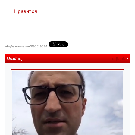
Нравится
info@asekose.am/095519696
Մամուլ
ավելին