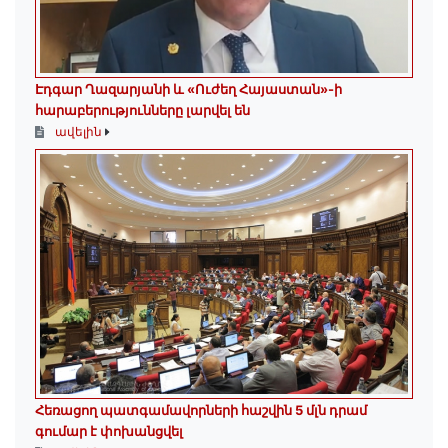
Էդգար Ղազարյանի և «Ուժեղ Հայաստան»-ի
հարաբերությունները լարվել են
ավելին
Հեռացող պատգամավորների հաշվին 5 մլն դրամ
գումար է փոխանցվել