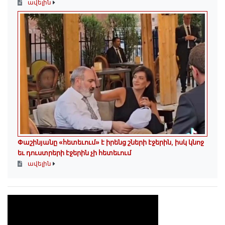
ավելին
Փաշինյանը «հետեւում» է իրենց շների էջերին, իսկ կնոջ
եւ դուստրերի էջերին չի հետեւում
ավելին