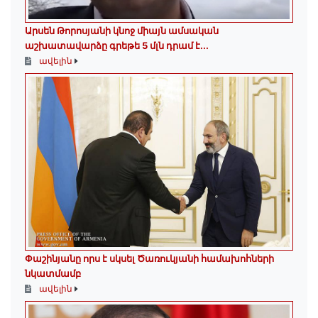
Արսեն Թորոսյանի կնոջ միայն ամսական
աշխատավարձը գրեթե 5 մլն դրամ է․․․
ավելին
Փաշինյանը որս է սկսել Ծառուկյանի համախոհների
նկատմամբ
ավելին