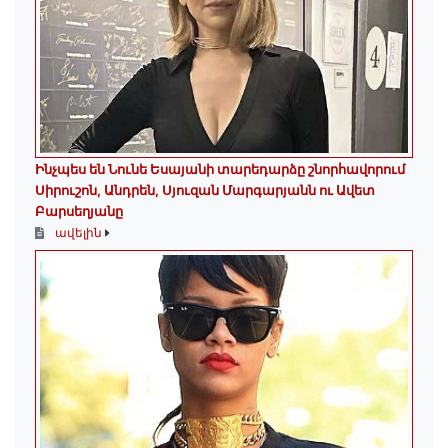
Ինչպես են Նունե Եսայանի տարեդարձը շնորհավորում
Սիրուշոն, Անդրեն, Սյուզան Մարգարյանն ու Ավետ
Բարսեղյանը
ավելին