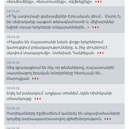
«Խուճուճիկը», «Խուտուտիկը», «Այֆոնչիկը»
08.09.26
«Ի՞նչ սակուրայի ցախավելներ Երևանյան լճում… Մարդ էլ
իր սեփականը այսքան թերագնահատի և միլիարդներ
նվիրի օտար երկրների տնկարաններին…»
08.09.26
«Ինչպես են Հայաստանի նման փոքր երկրներում
կառուցվում բռնակալությունները, և ինչ փուլերով է
սկսվում տապալումը». Ստեփան Դանիելյան
08.09.26
Մեզ զբաղացնում են ինչ-որ թեմաներով, Հայաստանին
սպառնացող իրական խնդիրները հետևյալն են․․․
Մարուքյան
08.09.26
Եկել եմ բանակում՝ աղջկաս տեսնեմ․․․Ալեն Սիմոնյանի
տեսանյութը
08.09.26
Ոստիկանները Էջմիածնում կանխել են անչափահասների
կողմից նախապատրաստվող վրեժխնդրություն
08.09.26