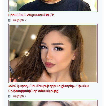
Ռիհաննան Հայաստանում է
ավելին
«Չեմ կարողանում հարսի զգեստ ընտրել». Դիանա
Մխիթարյանի նոր տեսանյութը
ավելին