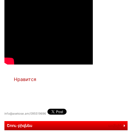
Нравится
info@asekose.am/095519696
Շոու-բիզնես
ավելին