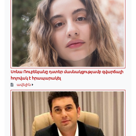
Սոնա Ռուբենյանը դստեր մասնակցությամբ զվարճալի
հոլովակ է հրապարակել
ավելին