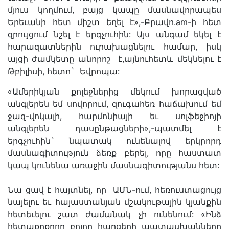
մյուս կողմում, բայց կապը մասնավորապես
Երեւանի հետ միշտ եղել է»,-Բրավո.am-ի հետ
զրույցում նշել է երգչուհին: Այս անգամ եկել է
հարազատներին ուրախացնելու համար, իսկ
այցի ժամկետը անորոշ է,այնուհետև մեկնելու է
Թբիլիսի, հետո` Եվրոպա:
«Ամերիկյան քոլեջներից մեկում խորացված
անգլերեն եմ սովորում, զուգահեռ հաճախում եմ
ջազ-վոկալի, հարմոնիայի եւ սոլֆեջիոյի
անգլերեն դասընթացների»,-պատմել է
երգչուհին` նպատակ ունենալով երկրորդ
մասնագիտություն ձեռք բերել, որը հաստատ
կապ կունենա առաջին մասնագիտությանս հետ:
Նա ցավ է հայտնել, որ ԱՄՆ-ում, հեռուստացույց
նայելու եւ հայաստանյան մշակութային կյանքին
հետեւելու շատ ժամանակ չի ունենում: «Ինձ
հետաքրքրող բոլոր հարցերի պատասխանները