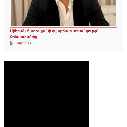
Միհրան Ծառուկյանի զվարճալի տեսանյութը՝
Չինաստանից
ավելին