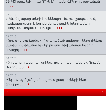
29.743 քառ. կմ-ը. դա ՌԴ-ն է՝ ի դեմս ՀԱՊԿ-ի․․. քպ-ական
08.07.26
«Այն, ինչ այսօր տեղի է ունենալու Վաղարշապատում,
հավասարազոր է Խորեն վեհափառին խեղդամահ
անելուն»․ Գեղամ Մանուկյան
08.07.26
«Թու-թու-թու Լավա»-ի՝ տարածած գովազդի կեղծ լինելու
մասին ոստիկանությունը բազմաթիվ ահազանգեր է
ստացել
08.07.26
«Չի կարելի ասել՝ ա՛յ սրիկա․ դա վիրավորանք է»․ Ռուբեն
Ռուբինյան
08.07.26
Ի՞նչ է Փաշինյանը պնդել ռուս լրագրողների հետ
զրույցում․․․