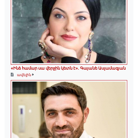
«Ինձ համար սա վերջին կետն է»․ Գայանե Ասլամազյան
ավելին