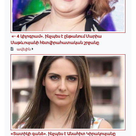
«- 4 կիլոգրամ». ինչպես է ընթանում Մարիա
Մաթևոսյանի հետվիրահատական շրջանը
ավելին
«Տատիկի գանձ». ինչպես է Անահիտ Կիրակոսյանը