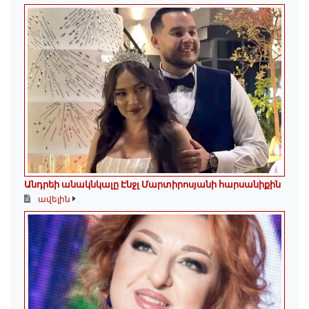
Անդրեի անակնկալը Էնջլ Մարտիրոսյանի հարսանիքին
ավելին