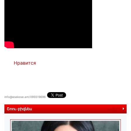
Нравится
info@asekose.am/095519696
Շոու-բիզնես
ավելին