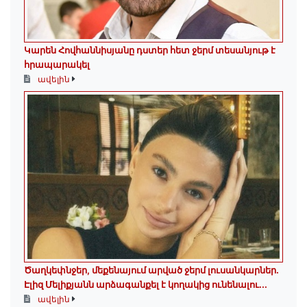
Կարեն Հովհաննիսյանը դստեր հետ ջերմ տեսանյութ է
հրապարակել
ավելին
Ծաղկեփնջեր, մեքենայում արված ջերմ լուսանկարներ.
Էլիզ Մելիքյանն արձագանքել է կողակից ունենալու...
ավելին