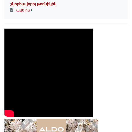
շնորհավորել թոռնիկին
ավելին