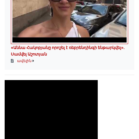
«Աննա Հակոբյանը որոշել է ռեբրենդինգի ենթարկվել».
Սամվել Աշոտյան
ավելին