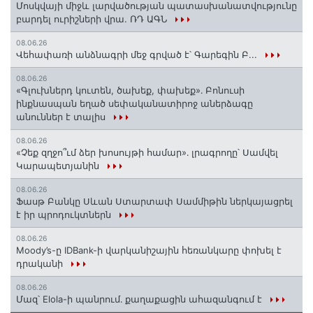
Մոսկվայի միջև լարվածության պատասխանատվությունը
բարդել ուրիշների վրա. ՌԴ ԱԳՆ
08.06.26
Վեհափառի անձնագրի մեջ գրված է՝ Գարեգին Բ...
08.06.26
«Գլուխներդ կուտեն, ծախեք, փախեք»․ Բոնուսի
ինքնասպան եղած սեփականատիրոջ աներձագը
անուններ է տալիս
08.06.26
«Չեք զղջո՞ւմ ձեր խոսույթի համար»․ լրագրողը՝ Սամվել
Կարապետյանին
08.06.26
Ֆասթ Բանկը Սևան Ստարտափ Սամմիթին ներկայացրել
է իր պրոդուկտներն
08.06.26
Moody’s-ը IDBank-ի վարկանիշային հեռանկարը փոխել է
դրականի
08.06.26
Մազ՝ Elola-ի պանրում․ քաղաքացին ահազանգում է