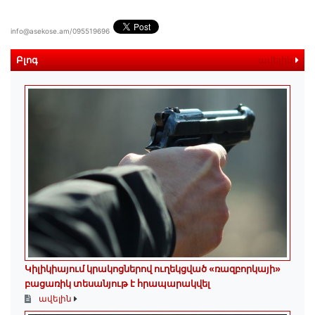
info@asekose.am/095519696
Բլոգ
ավելին
Կիլիկիայում կրակոցներով ուղեկցված «ռազբորկայի»
բացառիկ տեսանյութ է հրապարակվել
ավելին