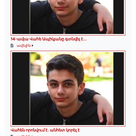
14-ամյա Վահե Ապիկյանը գտնվել է...
ավելին
Վահեն որոնվում է․ անհետ կորել է