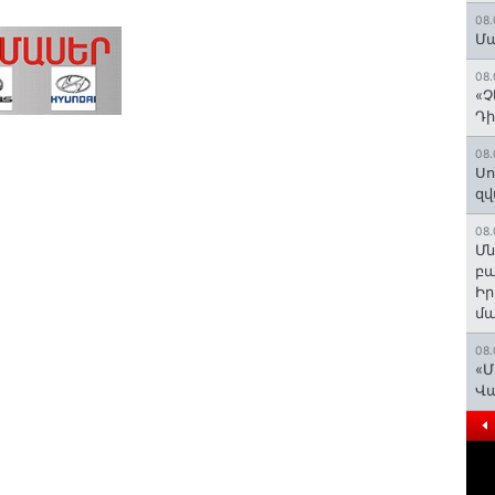
08.
Մա
08.
«Չ
Դի
08.
Սո
զվ
08.
Մն
բա
Ի
մ
08.
«Մ
Վ