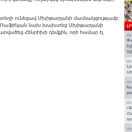
տեղի ունեցավ Մխիթարյանի մասնակցությամբ:
 Ռաֆինյան նախ խախտեց Մխիթարյանի
Լ
վածեց Հենրիխի դեմքին, որի համար էլ
08.
Փա
իշ
Ալ
08.
Նի
Ս
08.
Խա
թռ
08.
«Ֆ
Հա
պ
08.