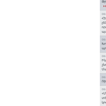
Թր
08.
Հի
չե
որ
պ
08.
Խո
պ
08.
Ին
շն
Մա
08.
Ռի
08.
«Մ
տե
կո