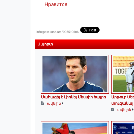
Нравится
info@asekose.am/095519696
Սպորտ
Մահացել է Լիոնել Մեսսիի հայրը
Արթուր Ս
տուգանայ
ավելին
ավելին