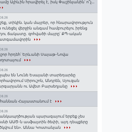
ամը Ալիևին հրավիրել է, իսկ Փաշինյանին՝ ո՞չ․․․
08.26
շեք, տիկին․ կան մայրեր, որ հնարավորություն
ն ունեցել վերջին անգամ համբուրելու իրենց
դու ճակատը. զոհվածի մայրը՝ ՔՊ-ական
ատգամավորին
08.26
շոր հրդեհ՝ Երևանի Սայաթ-Նովա
ողոտայում
08.26
չպես են Նունե Եսայանի տարեդարձը
որհավորում Սիրուշոն, Անդրեն, Սյուզան
րգարյանն ու Ավետ Բարսեղյանը
08.26
հաննան Հայաստանում է
08.26
անկապղծության պարագայում երբեք չես
սնի ԱԱԾ-ն ասֆալտին ծեփի, այդ դեպքերը
ծկվում են»․ Աննա Կոստանյան