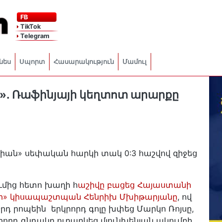
FB
TikTok
Telegram
նես
Սպորտ
Հասարակություն
Մամուլ
». Ռաֆինյայի կեղտոտ արարքը
րիան» սեփական հարկի տակ 0:3 հաշվով զիջեց
ւմից հետո խաղի հ
աշիվը բացեց Հայաստանի
յի» կիսապաշտպան Հենրիխ Մխիթարյանը
, ով
դ րոպեին երկրորդ գոլը խփեց Մարկո Ռոյսը,
րորդ գնդակը ուղարկեց մյունխենյան ակումբի