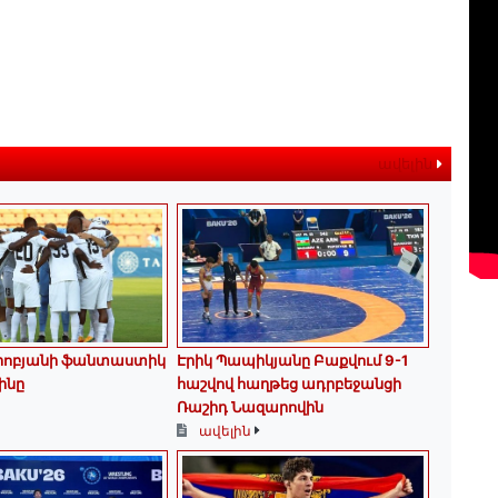
ավելին
երոբյանի ֆանտաստիկ
Էրիկ Պապիկյանը Բաքվում 9-1
ինը
հաշվով հաղթեց ադրբեջանցի
Ռաշիդ Նազարովին
ավելին