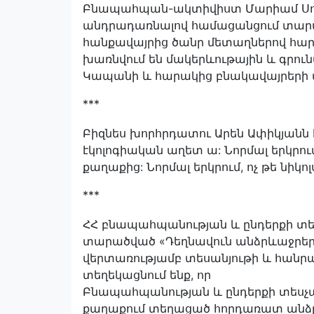
Բնապահպան-ակտիվիստ Մարիամ Սուխո
անդրադառնալով համացանցում տար
հանքավայրից ծանր մետաղներով հար
խառնվում են մակերևութային և գրունտ
Կապանի և հարակից բնակավայրերի փ
***
Բիզնես խորհրդատու Արեն Ափիկյանն էլ 
էկոլոգիական աղետ ա: Նորմալ երկրո
քաղաքից: Նորմալ երկրում, ոչ թե նիկո
***
ՀՀ բնապահպանության և ընդերքի տե
տարածված «Դեղնավուն անձրևաջրերը
վերտառությամբ տեսանյութի և հանրա
տեղեկացնում ենք, որ
Բնապահպանության և ընդերքի տեսչակ
քաղաքում տեղացած հորդառատ անձ