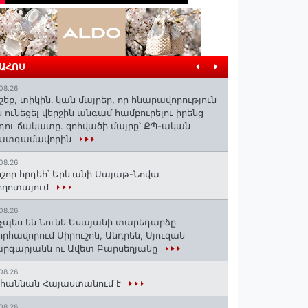
ՐԱՀՈՍ
08.26
շեք, տիկին․ կան մայրեր, որ հնարավորություն
ն ունեցել վերջին անգամ համբուրելու իրենց
դու ճակատը. զոհվածի մայրը՝ ՔՊ-ական
ատգամավորին
08.26
շոր հրդեհ՝ Երևանի Սայաթ-Նովա
ողոտայում
08.26
չպես են Նունե Եսայանի տարեդարձը
որհավորում Սիրուշոն, Անդրեն, Սյուզան
րգարյանն ու Ավետ Բարսեղյանը
08.26
հաննան Հայաստանում է
08.26