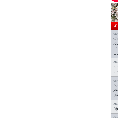
Լ
08.
Հի
չե
որ
պ
08.
Խո
պ
08.
Ին
շն
Մա
08.
Ռի
08.