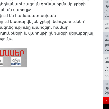
08.
եղնանարնջագույն գունավորմամբ ջրերի
Այ
չական վարույթ:
յո
ցվում են համապատասխան
մա
եղում կատարվել են ջրերի նմուշառումներ՝
08.
ազդեցությունը պարզելու համար։
Փա
յունքների և վարույթի ընթացքի վերաբերյալ
08.
յուն»։
Բա
շո
ք
08.
Կա
ղե
ձե
որ
08.
Մի
Չ