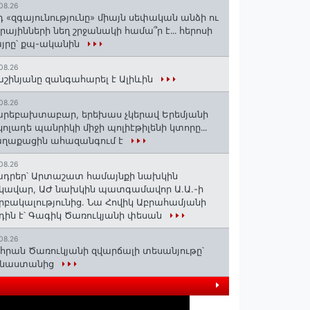
08.26
դ «զգայունությունը» միայն սեփական անձի ու
ւրայինների նեղ շրջանակի համա՞ր է․․․ հերոսի
յրը՝ քպ-ականին
08.26
շինյանը զանգահարել է Ալիևին
08.26
րեբախտաբար, երեխաս չկերավ Երեմյանի
կոլադե պանրիկի միջի պոլիէթիլենի կտորը․․․
աղաքացին ահազանգում է
08.26
դրեր՝ Արտաշատ համայնքի նախկին
կավար, ԱԺ նախկին պատգամավոր Ա.Ա.-ի
րբակալությունից. Նա Հովիկ Աբրահամյանի
դին է՝ Գագիկ Ծառուկյանի փեսան
08.26
հրան Ծառուկյանի զվարճալի տեսանյութը՝
ինաստանից