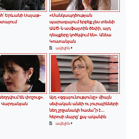
եհ՝ Երևանի Սայաթ-
«Մանկապղծության
ոտայում
պարագայում երբեք չես տեսնի
ԱԱԾ-ն ասֆալտին ծեփի, այդ
դեպքերը կոծկվում են»․ Աննա
Կոստանյան
ավելին
եղդվում են փոշուց»․
Այդ «զգայունությունը» միայն
 Վարդանյան
սեփական անձի ու յուրայինների
նեղ շրջանակի համա՞ր է․․․
հերոսի մայրը՝ քպ-ականին
ավելին