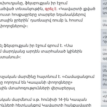
ւդյանը, ֆեյսբուքյան իր էջում
«Մ
ածված տեսանյութին,
գրել է․
«Կավարտի լքված
տե
կո
ուստ հոսքաջրերը տարբեր եղանակներով
ային ջրերին՝ դառնալով ռումբ և հոսում
08.
Մա
ողոցներով»։
08.
«Չ
Դի
ֆեյսբուքյան իր էջում գրում է․ «Սա
08.
ւմ մարդկանց արդեն տարհանած կլինեին
Սո
լստանում»:
զվ
08.
Մն
բա
սչական մարմինը հայտնում է․ «Համացանցում
Ի
 ողողում են Կապանի փողոցները»
մ
յին մտահոգությունների վերաբերյալ
08.
«Մ
ան մարմնում ս․թ․ հունիսի 14-ին Կապան
Վ
րևների հետևանքով Կավարտի հանքավայրի