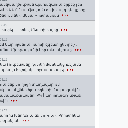
անկապղծության պարագայում երբեք չես
սնի ԱԱԾ-ն ասֆալտին ծեփի, այդ դեպքերը
ծկվում են»․ Աննա Կոստանյան
08.26
հացել է Լիոնել Մեսսիի հայրը
08.26
եմ կարողանում հարսի զգեստ ընտրել».
անա Մխիթարյանի նոր տեսանյութը
08.26
նա Ռուբենյանը դստեր մասնակցությամբ
արճալի հոլովակ է հրապարակել
08.26
ում ենք փողոցի տաղավարում
մբասանքներ հյուսողների մակարդակին․
րավապաշտպանը՝ ՔԿ հաղորդագրության
ասին
08.26
արդիկ խեղդվում են փոշուց»․ Քրիստինա
արդանյան