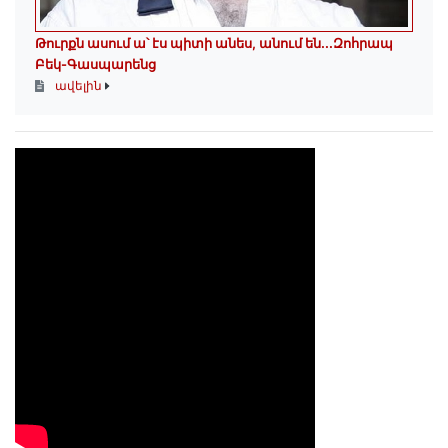
Թուրքն ասում ա՝ էս պիտի անես, անում են․․․Զոհրապ
Բեկ-Գասպարենց
ավելին