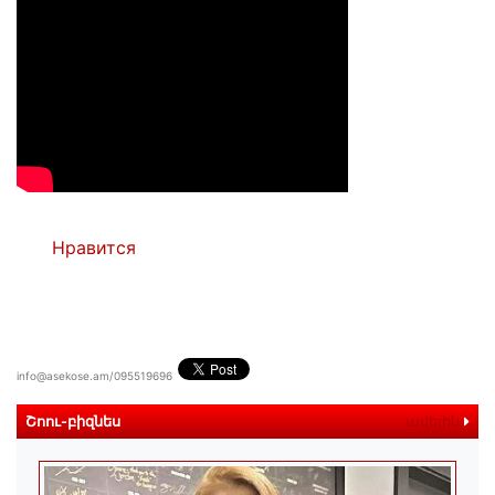
Нравится
info@asekose.am/095519696
Շոու-բիզնես
ավելին