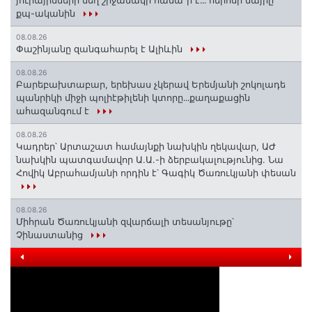
յուրայինների նեղ շրջանակի համա՞ր է․․․ հերոսի մայրը՝
քպ-ականին
08.08.26
Փաշինյանը զանգահարել է Ալիևին
08.08.26
Բարեբախտաբար, երեխաս չկերավ Երեմյանի շոկոլադե
պանրիկի միջի պոլիէթիլենի կտորը․․․քաղաքացին
ահազանգում է
08.08.26
Կադրեր՝ Արտաշատ համայնքի նախկին ղեկավար, ԱԺ
նախկին պատգամավոր Ա.Ա.-ի ձերբակալությունից. Նա
Հովիկ Աբրահամյանի որդին է՝ Գագիկ Ծառուկյանի փեսան
08.08.26
Միհրան Ծառուկյանի զվարճալի տեսանյութը՝
Չինաստանից