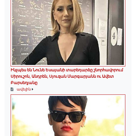
Ինչպես են Նունե Եսայանի տարեդարձը շնորհավորում
Սիրուշոն, Անդրեն, Սյուզան Մարգարյանն ու Ավետ
Բարսեղյանը
ավելին