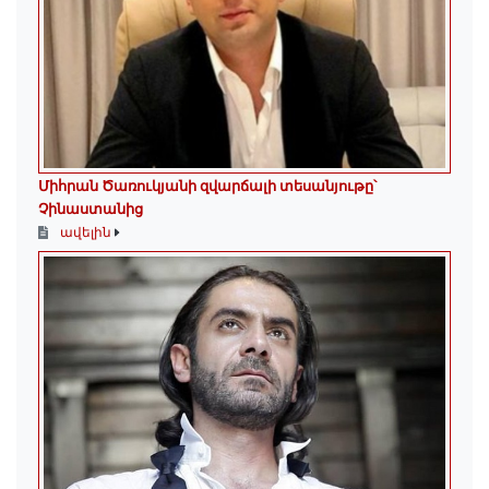
Միհրան Ծառուկյանի զվարճալի տեսանյութը՝
Չինաստանից
ավելին