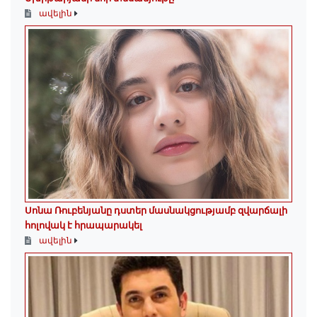
ավելին
Սոնա Ռուբենյանը դստեր մասնակցությամբ զվարճալի
հոլովակ է հրապարակել
ավելին