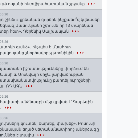
աթևոսյանի հետվիրահատական շրջանը
06.26
յդ շինծու քրեական գործին ինչքանո՞վ կվնասեր
եգնազ Մանուկյանի շփումն իր 13 տարեկան
տեր հետ»․ Դերենիկ Մալխասյան
06.26
ատիկի գանձ». ինչպես է Անահիտ
րակոսյանը շնորհավորել թոռնիկին
06.26
յաստանի իշխանությունները փորձում են
ևանի և Մոսկվայի միջև լարվածության
տասխանատվությունը բարդել ուրիշների
ա. ՌԴ ԱԳՆ
06.26
հափառի անձնագրի մեջ գրված է՝ Գարեգին
..
06.26
լուխներդ կուտեն, ծախեք, փախեք»․ Բոնուսի
նքնասպան եղած սեփականատիրոջ աներձագը
ուններ է տալիս