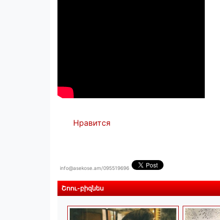
Нравится
info@asekose.am/095519696
Շոու-բիզնես