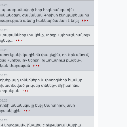
06.26
 պատգամավորի հոր հոգեհանգստին
սնակցելու ժամանակ Գորիսի էկոպարեկային
ռայության պետը հանկարծամահ է եղել
06.26
տարանները փակենք, տեղը «պերաշկիանոց»
ցենք․․․
06.26
առուկյանի կազինոն փակեցին, որ Երևանում,
ենց «կրիշայի» ներքո, խաղատուն բացեն»․
սկան Սարգսյան
06.26
ոխեք այդ տնկիները և փողոցների համար
խատեսված բույսեր տնկեք». Քրիստինա
արդանյան
06.26
դրեի անակնկալը Էնջլ Մարտիրոսյանի
արսանիքին
06.26
 4 կիլոգրամ». ինչպես է ընթանում Մարիա