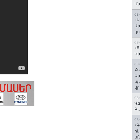
Մ
08.
«Ա
Ար
դս
08.
«Տ
Կի
08.
Հա
Եր
պա
վր
08.
Վե
Բ.
08.
«Գ
ի
ան