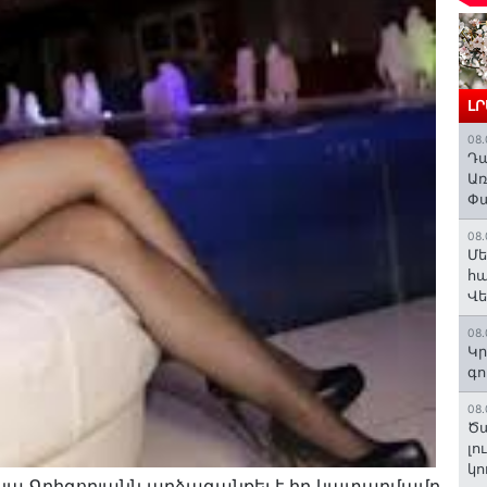
Լ
08.
Դա
Առ
Փա
08.
Մե
հա
Վ
08.
Կր
գո
08.
Ծա
լո
կո
ա Գրիգորյանն արձագանքել է իր կատարմամբ