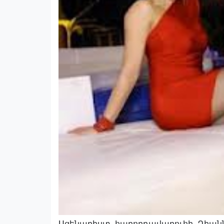
Սցենարիստ, հաղորդավարուհի Դիանն