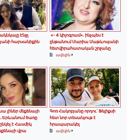
ակնկալը Էնջլ
«- 4 կիլոգրամ». ինչպես է
յանի հարսանիքին
ընթանում Մարիա Մաթևոսյանի
հետվիրահատական շրջանը
ավելին
խա լիներ մեքենայի
Գոռ Հակոբյանը որդու՝ Ֆելիքսի
..Երևանում ծառը
հետ նոր տեսանյութ է
ընկել է Հասմիկ
հրապարակել
եքենայի վրա
ավելին