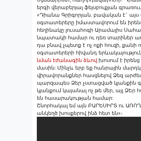
երգի վերաբերյալ ֆեյսբուքյան գրառում
«Դիանա Գրիգորյան. բավական է` այս 
օգտատերերը իմաստավորում են իրենց
հեղինակը լուսահոգի Արամայիս Սահակ
նպատակի համար ու դեռ տարիներ առաջ
դա բնավ չպետք է ոչ ոքի հուզի, քանի 
օգտատերերի հիվանդ երևակայություն
նման էժանագին ձևով
խոսում է իրենց
մասին: Մինչև երբ եք հանրային մար
վիրավորանքներ հասցնելով Ձեզ արժեվ
պարզապես Ձեր չստացված կյանքին գու
կյանքում կայանալ ոչ թե մեր, այլ Ձ
են հասարակության համար:
Շնորհակալ եմ այն ԲԱՐԵՍԻՐՏ ու ԱՌՈՂ
անկեղծ խոսքերով ինձ հետ են»։