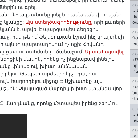
08.
ներին ու գրել.
ԱԺ
անուն- ազգանունը լսել և համացանցի հիվանդ
մա
 կյանքը:
Այս
ստեղծագործությունը
,
որի բառերի
ծա
յանն է, արվել է պարզապես գեղեցիկ
08.
, իսկ թե իմ ֆեյսբուքյան էջում ինչ կհայտնվի
Դա
որ այն չի պարտադրվում ոչ ոքի: Հիվանդ
բա
ը չա
փ ու սահման չի ճանաչում:
Արտահայտվել
08.
 ներքինի մասին, իրենց ոչ ինքնաբավ լինելու
«Ծ
իր
դկանց փնովելով, խիստ անձնական
Ո
որելու: Թեպետ արժեվորել չէ դա, դա
յն հաղորդելու միջոց է: Աշխատեք այս
08.
«Փ
Եր հաշվին: Չկայացած մարդիկ խիստ վտանգավոր
նա
Վ
Զ մարդկանց, որոնք մշտապես իրենց ջերմ ու
08.
Ան
հ
08.
«-