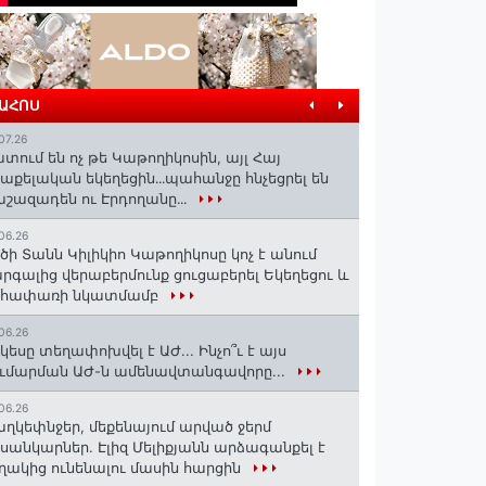
ՐԱՀՈՍ
07.26
տում են ոչ թե Կաթողիկոսին, այլ Հայ
աքելական եկեղեցին․․․պահանջը հնչեցրել են
շազադեն ու Էրդողանը․․․
06.26
ծի Տանն Կիլիկիո Կաթողիկոսը կոչ է անում
րգալից վերաբերմունք ցուցաբերել Եկեղեցու և
եհափառի նկատմամբ
06.26
կեսը տեղափոխվել է ԱԺ... Ինչո՞ւ է այս
ւմարման ԱԺ-ն ամենավտանգավորը...
06.26
ղկեփնջեր, մեքենայում արված ջերմ
ւսանկարներ. Էլիզ Մելիքյանն արձագանքել է
ղակից ունենալու մասին հարցին