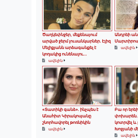
Ծաղկեփնջեր, մեքենայում
Անդրեի ան
արված ջերմ լուսանկարներ. Էլիզ
Մարտիրոս
Մելիքյանն արձագանքել է
ավելին
կողակից ունենալու...
ավելին
«Տատիկի գանձ». ինչպես է
Բա որ երե
Անահիտ Կիրակոսյանը
փոխարեն.
շնորհավորել թոռնիկին
կոտրվել և 
Խոջյանի մ
ավելին
ավելին