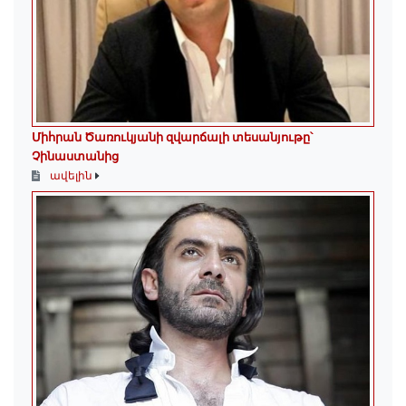
Միհրան Ծառուկյանի զվարճալի տեսանյութը՝
Չինաստանից
ավելին