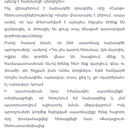
պետք է հարմարվի «չերգիչին»:
Ինչ վերաբերում է նախագծի օրագրին, որը «Շանթ»
հեռուստաընկերությունը որպես փաստարկ է բերում, ապա
ասեմ, որ դա մոնտաժված է այնպես, ինչպես իրենք են
ցանկացել, և մոռացել են ցույց տալ մնացած կատարված
գործողությունները:
Բանը հասավ նրան, որ ինձ սպառնաց նախագծի
պրոդյուսերը` ասելով. «Դու չես կարող հեռանալ: Այն մարդիկ,
ովքեր մեր գործին վնաս են հասցնում, մենք էլ
համապատասխան ձևով իրենց հետ ենք վարվում, գնա ու
մտածի, թե ինչքան բան ունես կորցնելու: Եթե հանկարծ
որոշես նախագիծս «պռավալ» տաս, քեզ էլ, քո «կարիերան»
էլ «պռավալ» կտամ:
Ի պատասխան նրա էժանագին սպառնալիքի`
տեղեկացրեցի, որ հեռանում եմ նախագծից և չեմ
պատրաստվում աշխատել նման միջավայրում: Իսկ
պրոդյուսերի կողմից հնչեցված սպառնալիքը հենց հաջորդ
օրը իրականացվեց՝ հեռացվեցի նաև «Քաղաքում»
հեռուստասերիալից: