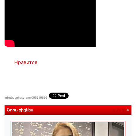
Нравится
info@asekose.am/095519696
Շոու-բիզնես
ավելին