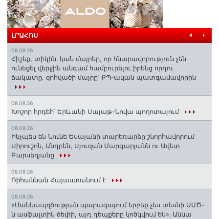
ԼՐԱՀՈՍ
08.08.26
Հիշեք, տիկին․ կան մայրեր, որ հնարավորություն չեն
ունեցել վերջին անգամ համբուրելու իրենց որդու
ճակատը. զոհվածի մայրը՝ ՔՊ-ական պատգամավորին
08.08.26
Խոշոր հրդեհ՝ Երևանի Սայաթ-Նովա պողոտայում
08.08.26
Ինչպես են Նունե Եսայանի տարեդարձը շնորհավորում
Սիրուշոն, Անդրեն, Սյուզան Մարգարյանն ու Ավետ
Բարսեղյանը
08.08.26
Ռիհաննան Հայաստանում է
08.08.26
«Մանկապղծության պարագայում երբեք չես տեսնի ԱԱԾ-
ն ասֆալտին ծեփի, այդ դեպքերը կոծկվում են»․ Աննա