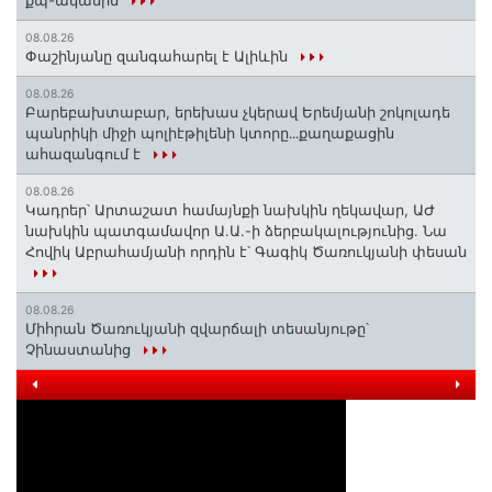
քպ-ականին
08.08.26
Փաշինյանը զանգահարել է Ալիևին
08.08.26
Բարեբախտաբար, երեխաս չկերավ Երեմյանի շոկոլադե
պանրիկի միջի պոլիէթիլենի կտորը․․․քաղաքացին
ահազանգում է
08.08.26
Կադրեր՝ Արտաշատ համայնքի նախկին ղեկավար, ԱԺ
նախկին պատգամավոր Ա.Ա.-ի ձերբակալությունից. Նա
Հովիկ Աբրահամյանի որդին է՝ Գագիկ Ծառուկյանի փեսան
08.08.26
Միհրան Ծառուկյանի զվարճալի տեսանյութը՝
Չինաստանից