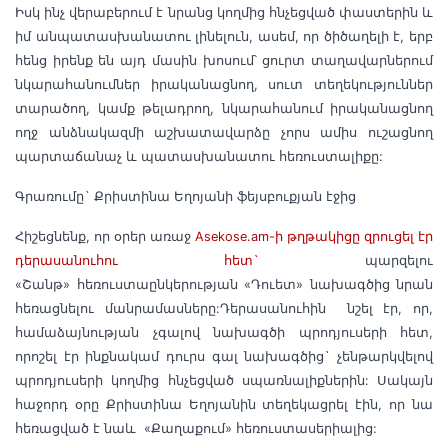
Իսկ ինչ վերաբերում է նրանց կողմից հնչեցված փաստերին և
իմ անպատասխանատու լինելուն, ասեմ, որ ծիծաղելի է, երբ
հենց իրենք են այդ մասին խոսում՝ ցուրտ տաղավարներում
նկարահանումներ իրականացնող, սուտ տեղեկություններ
տարածող, կամք թելադրող, նկարահանում իրականացնող
ողջ անձնակազմի աշխատավարձը չորս ամիս ուշացնող
պարտաճանաչ և պատասխանատու հեռուստալիքը:
Գրառումը` Քրիստինա Եղոյանի ֆեյսբուքյան էջից
Հիշեցնենք, որ օրեր առաջ
Asekose.am-ի թղթակիցը զրուցել էր
դերասանուհու հետ`
պարզելու
«
Շանթ
»
հեռուստաընկերության
«
Դուետ
» նախագծից նրան
հեռացնելու մանրամասները:Դերասանուհին նշել էր, որ,
համաձայնության չգալով նախագծի պրոդյուսերի հետ,
որոշել էր ինքնակամ դուրս գալ նախագծից` չենթարկվելով
պրոդյուսերի կողմից հնչեցված սպառնալիքներին: Սակայն
հաջորդ օրը Քրիստինա Եղոյանին տեղեկացրել էին, որ նա
հեռացված է նաև
«Քաղաքում» հեռուստասերիալից: