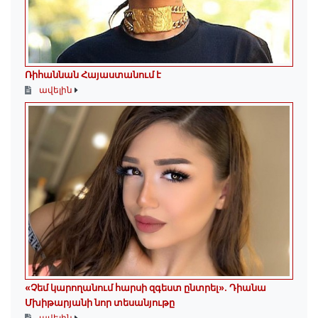
Ռիհաննան Հայաստանում է
ավելին
«Չեմ կարողանում հարսի զգեստ ընտրել». Դիանա
Մխիթարյանի նոր տեսանյութը
ավելին