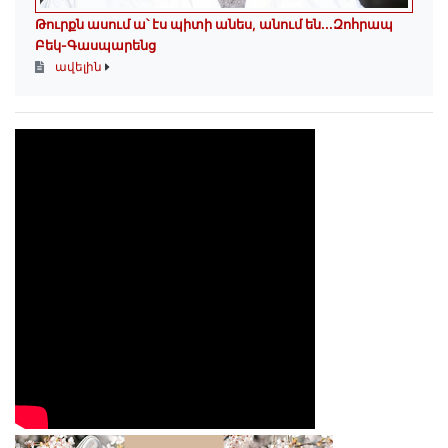
Թուրքն ասում ա՝ էս պիտի անես, անում են․․․Զոհրապ
Բեկ-Գասպարենց
ավելին