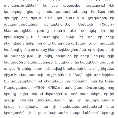
տեղեկությունների` ես մեկ շաբաթվա ընթացքում չէի
կարողացել ընտրել համապատասխան երգ` համերգային
ծրագրի օրը ելույթ ունենալու համար և ցուցադրել էի
անպարտաճանաչ վերաբերմունք: Սակայն «Շանթ»
հեռուստաընկերությունը «երևի թ
ե» մոռացել էր իր
երկարաշունչ և իմաստալից նյութի մեջ նշել, որ երգը
ընտրված է եղել, որի վրա ես արդեն աշխատում էի, սակայն
համերգից մեկ օր առաջ ինձ տեղեկացնում են, որ տվյալ երգի
կատարողը թույլ չի տվել, որպեսզի իր երգը ներկայացվի
նախագծի շրջանակներում: Այսպիսով, ես կանգնեցի փաստի
առջև: Դրանից հետո ինձ տվեցին այնպիսի երգ, որը ինչպես
միշտ համապատասխան չէր ինձ և իմ ձայնային «տեմբրին»:
Ես առաջարկեցի իմ սեփական տարբերակը, որն էր Առնո
Բաբաջանյանի «ТВОИ СЛЕДЫ» ստեղծագործությունը, որը
նրանք կրկին անգամ մերժեցին` պատճառաբանելով, որ իմ
զույգը` Սուրեն Առուստամյանը, դա չի պատրաստվում
երգել, որովհետև դա չի համապատասխանում նրա
երգելաոճին, իսկ ըստ նախագծի պայամանների` երգիչը