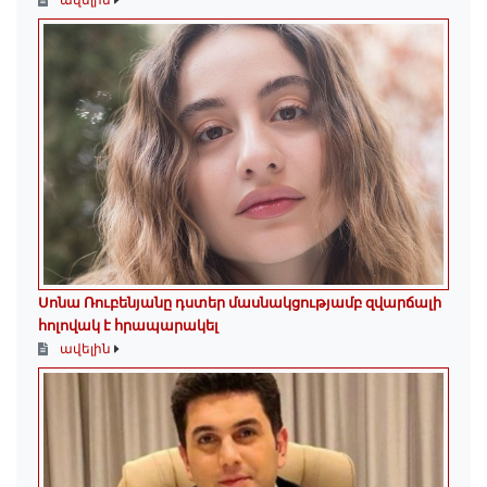
Սոնա Ռուբենյանը դստեր մասնակցությամբ զվարճալի
հոլովակ է հրապարակել
ավելին