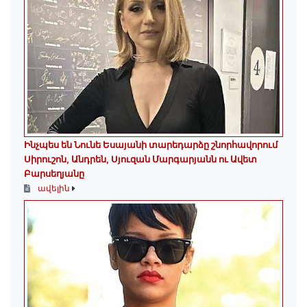
Ինչպես են Նունե Եսայանի տարեդարձը շնորհավորում
Սիրուշոն, Անդրեն, Սյուզան Մարգարյանն ու Ավետ
Բարսեղյանը
ավելին