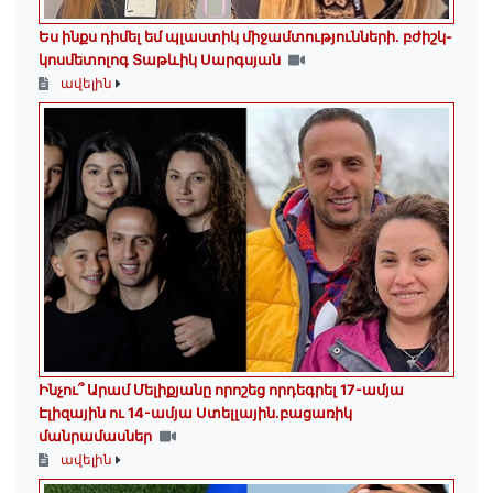
Ես ինքս դիմել եմ պլաստիկ միջամտությունների. բժիշկ-
կոսմետոլոգ Տաթևիկ Սարգսյան
ավելին
Ինչու՞ Արամ Մելիքյանը որոշեց որդեգրել 17-ամյա
Էլիզային ու 14-ամյա Ստելլային.բացառիկ
մանրամասներ
ավելին