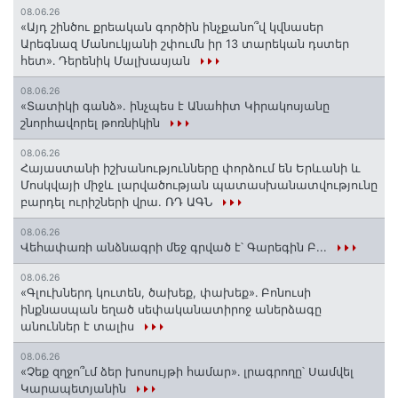
08.06.26
«Այդ շինծու քրեական գործին ինչքանո՞վ կվնասեր
Արեգնազ Մանուկյանի շփումն իր 13 տարեկան դստեր
հետ»․ Դերենիկ Մալխասյան
08.06.26
«Տատիկի գանձ». ինչպես է Անահիտ Կիրակոսյանը
շնորհավորել թոռնիկին
08.06.26
Հայաստանի իշխանությունները փորձում են Երևանի և
Մոսկվայի միջև լարվածության պատասխանատվությունը
բարդել ուրիշների վրա. ՌԴ ԱԳՆ
08.06.26
Վեհափառի անձնագրի մեջ գրված է՝ Գարեգին Բ...
08.06.26
«Գլուխներդ կուտեն, ծախեք, փախեք»․ Բոնուսի
ինքնասպան եղած սեփականատիրոջ աներձագը
անուններ է տալիս
08.06.26
«Չեք զղջո՞ւմ ձեր խոսույթի համար»․ լրագրողը՝ Սամվել
Կարապետյանին