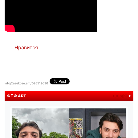
Нравится
info@asekose.am/095519696
ՓՈՓ ART
ավելին