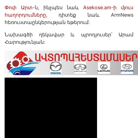
Փոփ Արտ-ն
, ինչպես նաև
Asekose.am-ի մյուս
հաղորդումները,
դիտեք նաև ArmNews
հեռուստաընկերության եթերում:
Նախագծի ղեկավար և պրոդյուսեր՝ Արամ
Հարությունյան: