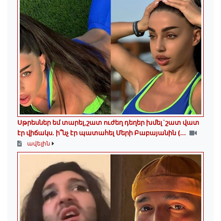
Սթրեսներ եմ տարել,շատ ուժեղ դեղեր խմել`շատ վատ
էր վիճակս. ի՞նչ էր պատահել Մերի Բաբայանին (...
ավելին