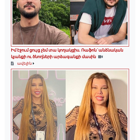
Իմ էջում ցույց չեմ տա կողակցիս. Ռաֆոն`անձնական
կյանքի ու ծնողների արձագանքի մասին
ավելին