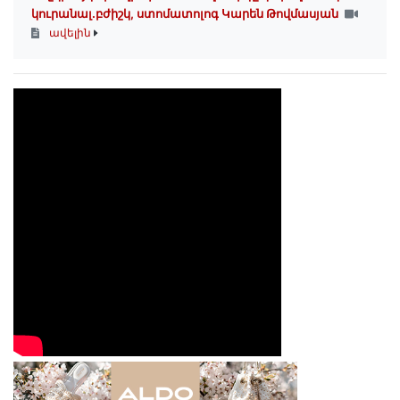
կուրանալ.բժիշկ, ստոմատոլոգ Կարեն Թովմասյան
ավելին