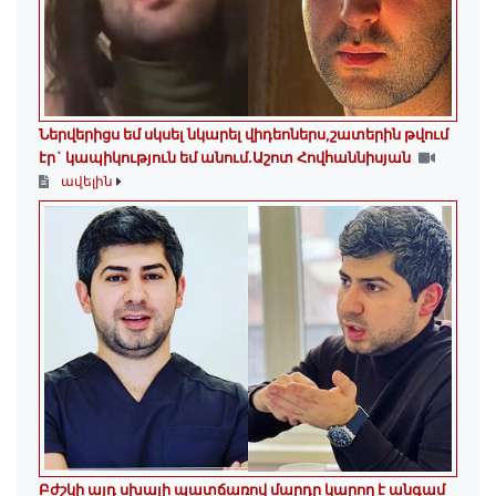
Ներվերիցս եմ սկսել նկարել վիդեոներս,շատերին թվում
էր` կապիկություն եմ անում.Աշոտ Հովհաննիսյան
ավելին
Բժշկի այդ սխալի պատճառով մարդը կարող է անգամ