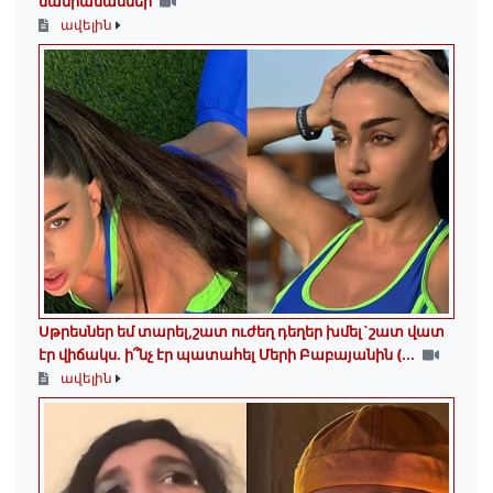
մանրամասներ
ավելին
Սթրեսներ եմ տարել,շատ ուժեղ դեղեր խմել`շատ վատ
էր վիճակս. ի՞նչ էր պատահել Մերի Բաբայանին (...
ավելին