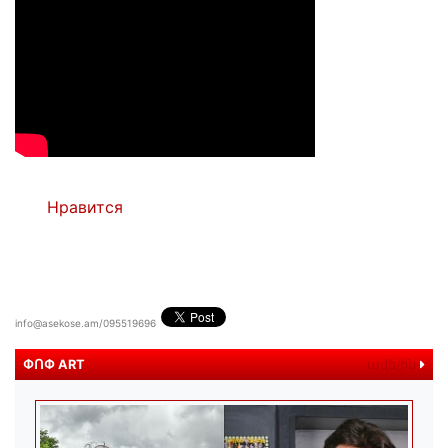
Нравится
info@asekose.am/095519696
ՓՈՓ ART
ավելին