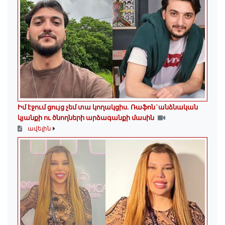
Իմ էջում ցույց չեմ տա կողակցիս. Ռաֆոն`անձնական
կյանքի ու ծնողների արձագանքի մասին
ավելին