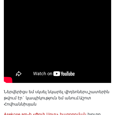
Ներվերիցս եմ սկսել նկարել վիդեոներս,շատերին
թվում էր` կապիկություն եմ անում.Աշոտ
Հովհաննիսյան
Asekose.am-ի «Փոփ Արտ» հաղորդման
հյուրը