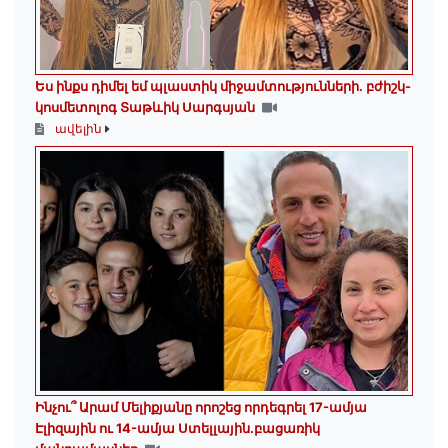
Ես ինքս դիմել եմ պլաստիկ միջամտությունների. բժիշկ-
կոսմետոլոգ Տաթևիկ Սարգսյան
ավելին
Ինչու՞ Արամ Մելիքյանը որոշեց որդեգրել 17-ամյա
Էլիզային ու 14-ամյա Ստելլային.բացառիկ