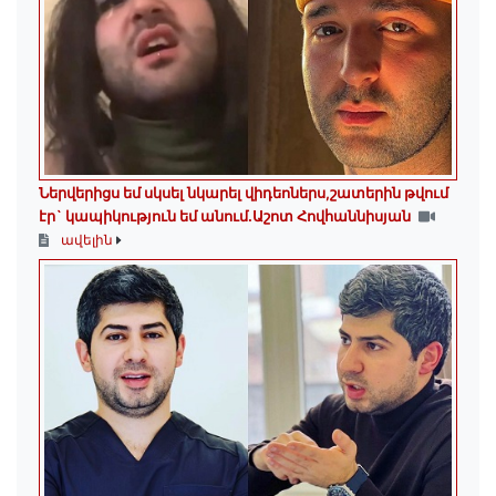
Ներվերիցս եմ սկսել նկարել վիդեոներս,շատերին թվում
էր` կապիկություն եմ անում.Աշոտ Հովհաննիսյան
ավելին