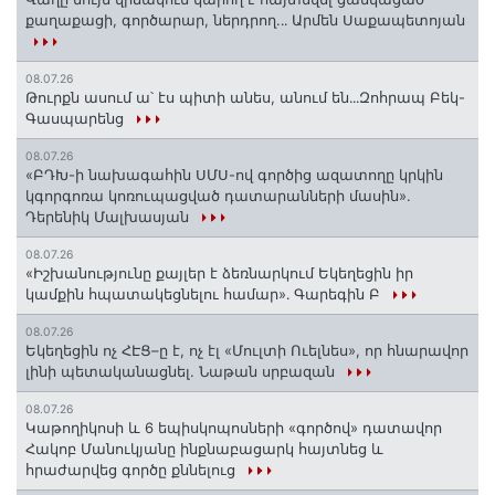
քաղաքացի, գործարար, ներդրող.․․ Արմեն Սաքապետոյան
08.07.26
Թուրքն ասում ա՝ էս պիտի անես, անում են․․․Զոհրապ Բեկ-
Գասպարենց
08.07.26
«ԲԴԽ-ի նախագահին ՍՄՍ-ով գործից ազատողը կրկին
կգորգոռա կոռուպացված դատարանների մասին».
Դերենիկ Մալխասյան
08.07.26
«Իշխանությունը քայլեր է ձեռնարկում Եկեղեցին իր
կամքին հպատակեցնելու համար»․ Գարեգին Բ
08.07.26
Եկեղեցին ոչ ՀԷՑ–ը է, ոչ էլ «Մուլտի Ուելնես», որ հնարավոր
լինի պետականացնել. Նաթան սրբազան
08.07.26
️Կաթողիկոսի և 6 եպիսկոպոսների «գործով» դատավոր
Հակոբ Մանուկյանը ինքնաբացարկ հայտնեց և
հրաժարվեց գործը քննելուց