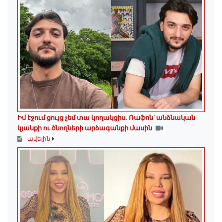
Իմ էջում ցույց չեմ տա կողակցիս. Ռաֆոն`անձնական
կյանքի ու ծնողների արձագանքի մասին
ավելին