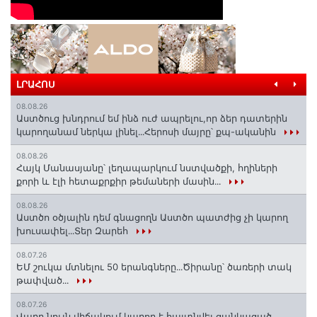
ԼՐԱՀՈՍ
08.08.26
Աստծուց խնդրում եմ ինձ ուժ ապրելու,որ ձեր դատերին
կարողանամ ներկա լինել․․․Հերոսի մայրը՝ քպ-ականին
08.08.26
Հայկ Մանասյանը՝ լեղապարկում նստվածքի, հղիների
քորի և էլի հետաքրքիր թեմաների մասին․․․
08.08.26
Աստծո օծյալին դեմ գնացողն Աստծո պատժից չի կարող
խուսափել․․․Տեր Զարեհ
08.07.26
ԵՄ շուկա մտնելու 50 երանգները․․․Ծիրանը՝ ծառերի տակ
թափված․․․
08.07.26
Վաղը նույն վիճակում կարող է հայտնվել ցանկացած