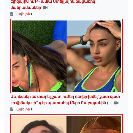
Էլիզային ու 14-ամյա Ստելլային.բացառիկ
մանրամասներ
ավելին
Սթրեսներ եմ տարել,շատ ուժեղ դեղեր խմել`շատ վատ
էր վիճակս. ի՞նչ էր պատահել Մերի Բաբայանին (...
ավելին