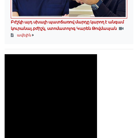
Բժշկի այդ սխալի պատճառով մարդը կարող է անգամ
կուրանալ.բժիշկ, ստոմատոլոգ Կարեն Թովմասյան
ավելին