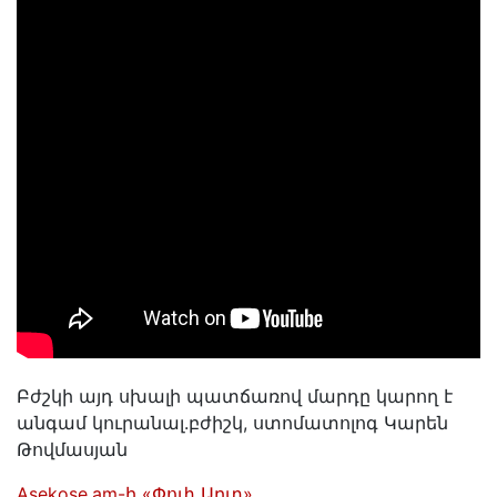
Բժշկի այդ սխալի պատճառով մարդը կարող է
անգամ կուրանալ.բժիշկ, ստոմատոլոգ Կարեն
Թովմասյան
Asekose.am-ի «Փոփ Արտ»