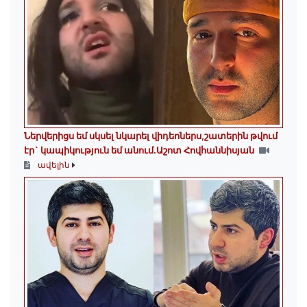
Ներվերիցս եմ սկսել նկարել վիդեոներս,շատերին թվում
էր` կապիկություն եմ անում.Աշոտ Հովհաննիսյան
ավելին