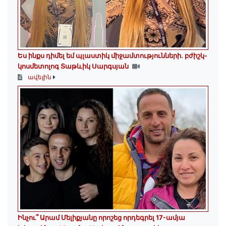
Ես ինքս դիմել եմ պլաստիկ միջամտությունների. բժիշկ-
կոսմետոլոգ Տաթևիկ Սարգսյան
ավելին
Ինչու՞ Արամ Մելիքյանը որոշեց որդեգրել 17-ամյա