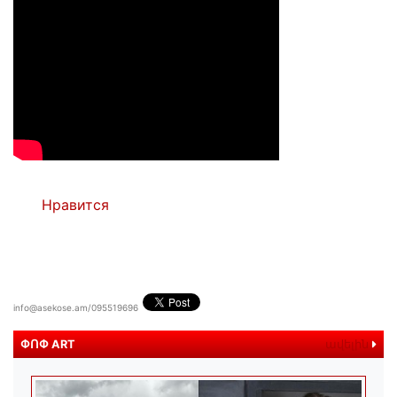
Нравится
info@asekose.am/095519696
ՓՈՓ ART
ավելին