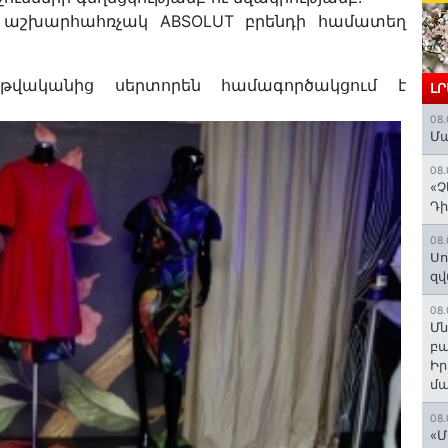
և աշխարհահռչակ ABSOLUT բրենդի համատեղ
թվականից սերտորեն համագործակցում է
Լ
08.
Մա
08.
«Չ
Դի
08.
Սո
զվ
08.
Մն
բա
Ի
մ
08.
«Մ