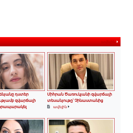
ավելին
ենյանը դստեր
Միհրան Ծառուկյանի զվարճալի
ւթյամբ զվարճալի
տեսանյութը՝ Չինաստանից
 հրապարակել
ավելին