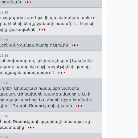
արդանյան
08.26
դ «զգայունությունը» միայն սեփական անձի ու
ւրայինների նեղ շրջանակի համա՞ր է․․․ հերոսի
յրը՝ քպ-ականին
08.26
շինյանը զանգահարել է Ալիևին
08.26
րեբախտաբար, երեխաս չկերավ Երեմյանի
կոլադե պանրիկի միջի պոլիէթիլենի կտորը․․․
աղաքացին ահազանգում է
08.26
դրեր՝ Արտաշատ համայնքի նախկին
կավար, ԱԺ նախկին պատգամավոր Ա.Ա.-ի
րբակալությունից. Նա Հովիկ Աբրահամյանի
դին է՝ Գագիկ Ծառուկյանի փեսան
08.26
հրան Ծառուկյանի զվարճալի տեսանյութը՝
ինաստանից
08.26