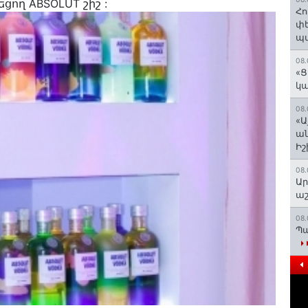
ցող ABSOLUT շիշ :
Հո
փե
պա
08.
«Ց
կա
08.
«Ա
ան
Ի
08.
Ար
աշ
08.
Պա