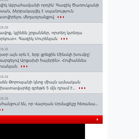
վիկ Աբրահամյանի որդին՝ Գագիկ Ծառուկյանի
սան, ձերբակալվել է սպանություն
տվիրելու մեղադրանքով
08.26
ավոք, կլինեն շրջաններ, որտեղ կտեղա
րկուտ»․ Գագիկ Սուրենյան
08.26
յսօր այն օրն է, երբ ցրեցին Մինսկի խումբը՝
արգելով Արցախի հայերին»․ Հովհաննես
շխանյան
08.26
սեն Թորոսյանի կնոջ միայն ամսական
խատավարձը գրեթե 5 մլն դրամ է․․․
08.26
հանջում են, որ Վարդան Սրմաքեշը հեռանա․․․