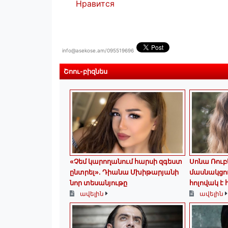
Нравится
info@asekose.am/095519696
Շոու-բիզնես
«Չեմ կարողանում հարսի զգեստ
Սոնա Ռուբ
ընտրել». Դիանա Մխիթարյանի
մասնակցո
նոր տեսանյութը
հոլովակ է
ավելին
ավելին