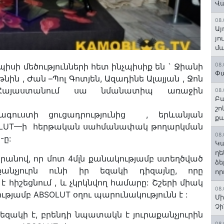
Վ
08.
Այ
յո
մա
իսի մեծությունների հետ ինչպիսիք են ` Ջիանի
08.
Փա
ին , Ժան –Պոլ Գոտյեն, Ազադինե Ալայյան , Ջոն
այաստանում սա նմանատիպ առաջին
08.
Բա
շո
հագուստի ցուցադրությունից , երևանյան
ք
SOLUT—ի հերթական սահմանափակ թողարկման
08.
-ը:
Կա
ղե
րանով, որ մոտ 4մլն քանակությամբ ստեղծված
ձե
քանչյուրն ունի իր եզակի դիզայնը, որը
որ
հիշեցնում , և չկրկնվող համարը: Շշերի միակ
08.
յամբ ABSOLUT օղու պարունակությունն է :
Մի
Չ
զակի է, բրենդի նպատակն է յուրաքանչյուրին
08.