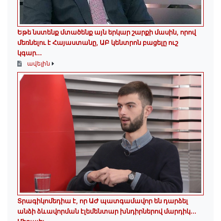
Եթե նստենք մտածենք այն երկար շարքի մասին, որով
մեռնելու է Հայաստանը, ԱԲ կենտրոն բացելը ուշ
կգար...
ավելին
Տրագիկոմեդիա է, որ ԱԺ պատգամավոր են դարձել
անձի ձևավորման էլեմենտար խնդիրներով մարդիկ․․․