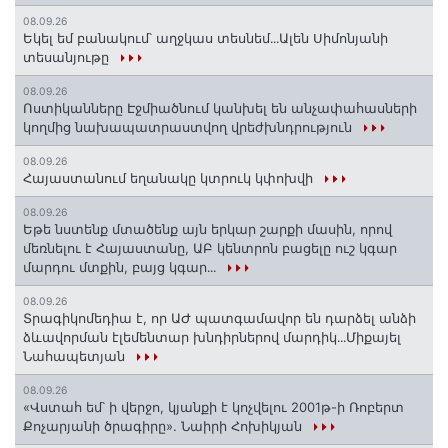
08.09.26
Եկել եմ բանակում՝ աղջկաս տեսնեմ․․․Ալեն Սիմոնյանի
տեսանյութը
08.09.26
Ոստիկանները Էջմիածնում կանխել են անչափահասների
կողմից նախապատրաստվող վրեժխնդրություն
08.09.26
Հայաստանում եղանակը կտրուկ կփոխվի
08.09.26
Եթե նստենք մտածենք այն երկար շարքի մասին, որով
մեռնելու է Հայաստանը, ԱԲ կենտրոն բացելը ուշ կգար
մարդու մտքին, բայց կգար․․․
08.09.26
Տրագիկոմեդիա է, որ ԱԺ պատգամավոր են դարձել անձի
ձևավորման էլեմենտար խնդիրներով մարդիկ․․․Միքայել
Նահապետյան
08.09.26
«Վստահ եմ՝ ի վերջո, կյանքի է կոչվելու 2001թ-ի Ռոբերտ
Քոչարյանի ծրագիրը». Նաիրի Հոխիկյան