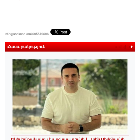
info@asekose.am/095519696
Հասարակություն
ավելին
Եկել եմ բանակում՝ աղջկաս տեսնեմ․․․Ալեն Սիմոնյանի