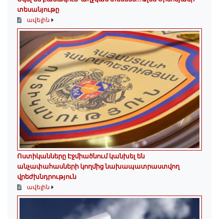
տեսանյութը
ավելին
Ոստիկանները Էջմիածնում կանխել են
անչափահասների կողմից նախապատրաստվող
վրեժխնդրություն
ավելին