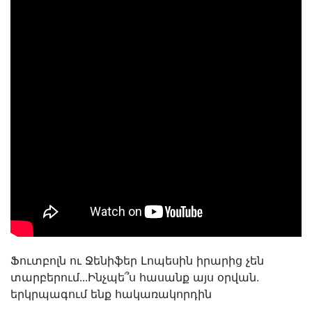
Ֆուտբոլն ու Ջենիֆեր Լոպեսին իրարից չեն
տարբերում․․․Ինչպե՞ս հասանք այս օրվան.
երկրպագում ենք հակառակորդին