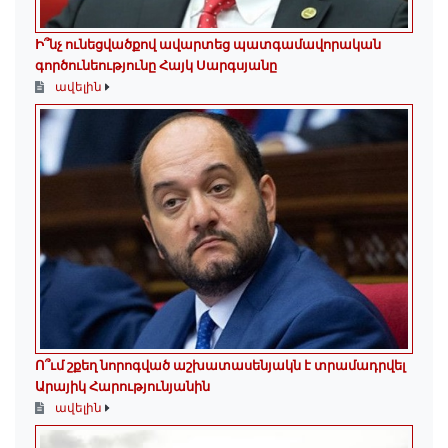
Ի՞նչ ունեցվածքով ավարտեց պատգամավորական
գործունեությունը Հայկ Սարգսյանը
ավելին
Ո՞ւմ շքեղ նորոգված աշխատասենյակն է տրամադրվել
Արայիկ Հարությունյանին
ավելին