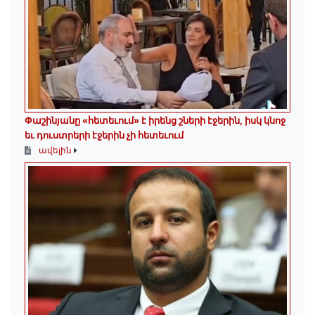
Փաշինյանը «հետեւում» է իրենց շների էջերին, իսկ կնոջ
եւ դուստրերի էջերին չի հետեւում
ավելին