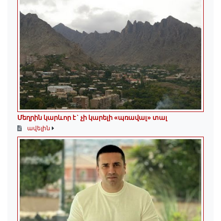
Մեղրին կարևոր է` չի կարելի «պռավալ» տալ
ավելին