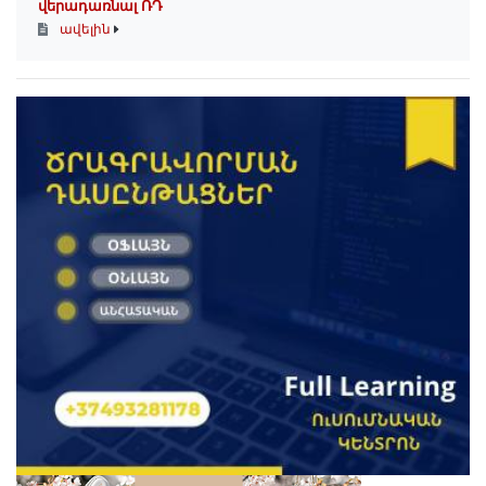
վերադառնալ ՌԴ
ավելին