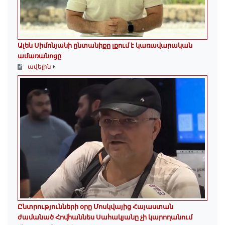
Ալեն Սիմոնյանի ընտանիքը լքում է կառավարական
ամառանոցը
ավելին
Ընտրությունների օրը Մոսկվայից Հայաստան
ժամանած Հովհաննես Սահակյանը չի կարողանում