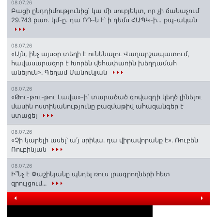
08.07.26
Բացի ընդդիմությունից՝ կա մի սուբյեկտ, որ չի ճանաչում
29.743 քառ. կմ-ը. դա ՌԴ-ն է՝ ի դեմս ՀԱՊԿ-ի․․. քպ-ական
08.07.26
«Այն, ինչ այսօր տեղի է ունենալու Վաղարշապատում,
հավասարազոր է Խորեն վեհափառին խեղդամահ
անելուն»․ Գեղամ Մանուկյան
08.07.26
«Թու-թու-թու Լավա»-ի՝ տարածած գովազդի կեղծ լինելու
մասին ոստիկանությունը բազմաթիվ ահազանգեր է
ստացել
08.07.26
«Չի կարելի ասել՝ ա՛յ սրիկա․ դա վիրավորանք է»․ Ռուբեն
Ռուբինյան
08.07.26
Ի՞նչ է Փաշինյանը պնդել ռուս լրագրողների հետ
զրույցում․․․