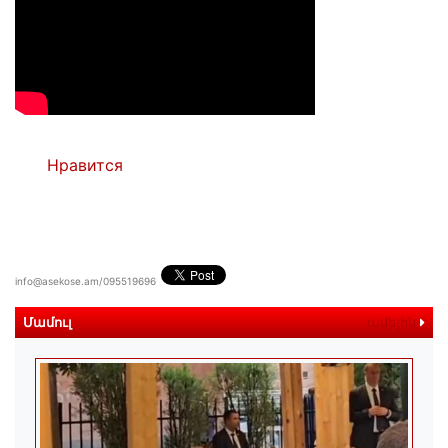
Нравится
info@asekose.am/095519696
Մամուլ
ավելին