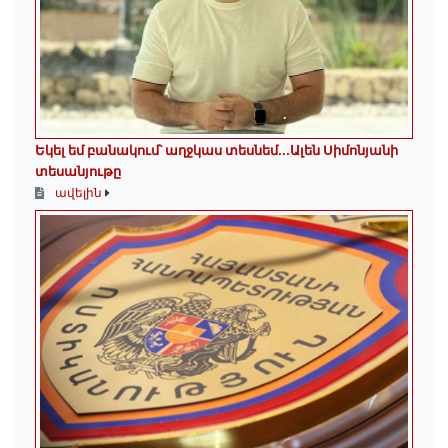
Եկել եմ բանակում՝ աղջկաս տեսնեմ․․․Ալեն Սիմոնյանի
տեսանյութը
ավելին