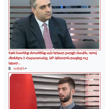
Եթե նստենք մտածենք այն երկար շարքի մասին, որով
մեռնելու է Հայաստանը, ԱԲ կենտրոն բացելը ուշ
կգար...
ավելին