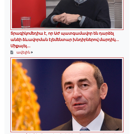
Տրագիկոմեդիա է, որ ԱԺ պատգամավոր են դարձել
անձի ձևավորման էլեմենտար խնդիրներով մարդիկ․․․
Միքայել...
ավելին