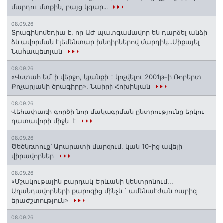
մարդու մտքին, բայց կգար․․․
08.09.26
Տրագիկոմեդիա է, որ ԱԺ պատգամավոր են դարձել անձի
ձևավորման էլեմենտար խնդիրներով մարդիկ․․․Միքայել
Նահապետյան
08.09.26
«Վստահ եմ՝ ի վերջո, կյանքի է կոչվելու 2001թ-ի Ռոբերտ
Քոչարյանի ծրագիրը». Նաիրի Հոխիկյան
08.09.26
Վեհափառի գործի նոր մակագրման ընտրությունը երկու
դատավորի միջև է
08.09.26
Ծեծկռտուք՝ Արարատի մարզում. կան 10-ից ավելի
վիրավորներ
08.09.26
«Մշակութային բարդակ Երևանի կենտրոնում...
Աղանդավորների քարոզից մինչև` ամենաէժան ռաբիզ
երաժշտություն»
08.09.26