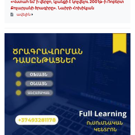
«Վստահ եմ՝ ի վերջո, կյանքի է կոչվելու 2001թ-ի Ռոբերտ
Քոչարյանի ծրագիրը». Նաիրի Հոխիկյան
ավելին