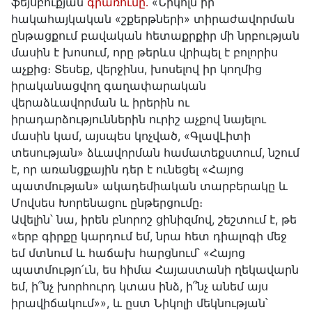
ֆեյսբուքյան
գրառումը․
«Նիկոլն իր
հակահայկական «շքերթների» տիրաժավորման
ընթացքում բավական հետաքրքիր մի նրբության
մասին է խոսում, որը թերևս վրիպել է բոլորիս
աչքից։ Տեսեք, վերջինս, խոսելով իր կողմից
իրականացվող գաղափարական
վերաձևավորման և իրերին ու
իրադարձություններին ուրիշ աչքով նայելու
մասին կամ, այսպես կոչված, «ԳլավԼիտի
տեսության» ձևավորման համատեքստում, նշում
է, որ առանցքային դեր է ունեցել «Հայոց
պատմության» ակադեմիական տարբերակը և
Մովսես Խորենացու ընթերցումը։
Ավելին՝ նա, իրեն բնորոշ ցինիզմով, շեշտում է, թե
«երբ գիրքը կարդում եմ, նրա հետ դիալոգի մեջ
եմ մտնում և հաճախ հարցնում՝ «Հայոց
պատմությո՛ւն, ես հիմա Հայաստանի ղեկավարն
եմ, ի՞նչ խորհուրդ կտաս ինձ, ի՞նչ անեմ այս
իրավիճակում»», և ըստ Նիկոլի մեկնության՝