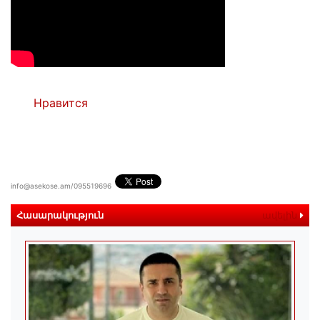
Нравится
info@asekose.am/095519696
Հասարակություն
ավելին