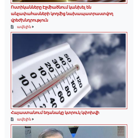
Ոստիկանները Էջմիածնում կանխել են
անչափահասների կողմից նախապատրաստվող
վրեժխնդրություն
ավելին
Հայաստանում եղանակը կտրուկ կփոխվի
ավելին