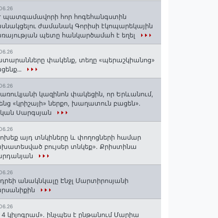
06.26
 պատգամավորի հոր հոգեհանգստին
սնակցելու ժամանակ Գորիսի էկոպարեկային
ռայության պետը հանկարծամահ է եղել
06.26
տարանները փակենք, տեղը «պերաշկիանոց»
ցենք․․․
06.26
առուկյանի կազինոն փակեցին, որ Երևանում,
ենց «կրիշայի» ներքո, խաղատուն բացեն»․
սկան Սարգսյան
06.26
ոխեք այդ տնկիները և փողոցների համար
խատեսված բույսեր տնկեք». Քրիստինա
արդանյան
06.26
դրեի անակնկալը Էնջլ Մարտիրոսյանի
արսանիքին
06.26
 4 կիլոգրամ». ինչպես է ընթանում Մարիա