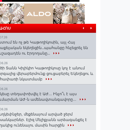
ՐԱՀՈՍ
07.26
տում են ոչ թե Կաթողիկոսին, այլ Հայ
աքելական եկեղեցին․․․պահանջը հնչեցրել են
շազադեն ու Էրդողանը․․․
06.26
ծի Տանն Կիլիկիո Կաթողիկոսը կոչ է անում
րգալից վերաբերմունք ցուցաբերել Եկեղեցու և
եհափառի նկատմամբ
06.26
կեսը տեղափոխվել է ԱԺ... Ինչո՞ւ է այս
ւմարման ԱԺ-ն ամենավտանգավորը...
06.26
ղկեփնջեր, մեքենայում արված ջերմ
ւսանկարներ. Էլիզ Մելիքյանն արձագանքել է
ղակից ունենալու մասին հարցին