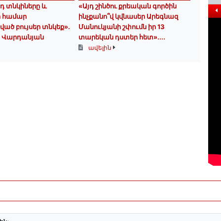
դ տնկիները և
«Այդ շինծու քրեական գործին
ի համար
ինչքանո՞վ կվնասեր Արեգնազ
ծ բույսեր տնկեք».
Մանուկյանի շփումն իր 13
 Վարդանյան
տարեկան դստեր հետ»․...
ավելին