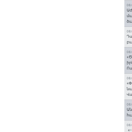
08.
ԱԺ
մա
ծա
08.
Դա
բա
08.
«Ծ
իր
Ո
08.
«Փ
նա
Վ
08.
Ան
հ
08.
«-