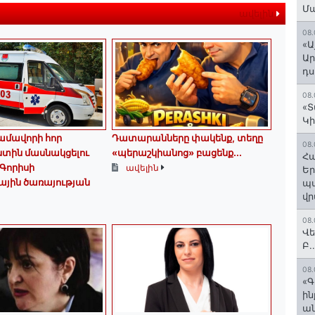
Մ
ավելին
08.
«Ա
Ար
դս
08.
«Տ
Կի
մավորի հոր
Դատարանները փակենք, տեղը
08.
ստին մասնակցելու
«պերաշկիանոց» բացենք․․․
Հա
Գորիսի
ավելին
Եր
ային ծառայության
պա
վր
08.
Վե
Բ.
08.
«Գ
ի
ան