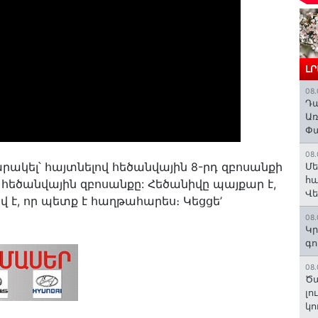
Լ
08.
Դա
Առ
Փա
08.
րակել՝ հայտնելով հեծանվային 8-րդ զբոսանքի
Մե
հա
դ հեծանվային զբոսանքը: Հեծանիվը պայքար է,
Վ
ավ է, որ պետք է հաղթահարես։ Կեցցե’
08.
Կր
գո
08.
Ծա
լո
կո