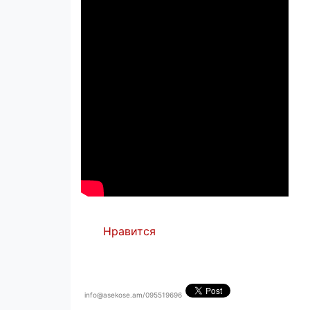
Нравится
info@asekose.am/095519696