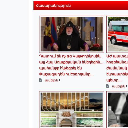
Հասարակություն
Դատում են ոչ թե Կաթողիկոսին,
ԱԺ պատգա
այլ Հայ Առաքելական եկեղեցին․․․
հոգեհանգ
պահանջը հնչեցրել են
ժամանակ 
Փաշազադեն ու Էրդողանը․․․
էկոպարեկ
պետը...
ավելին
ավելին