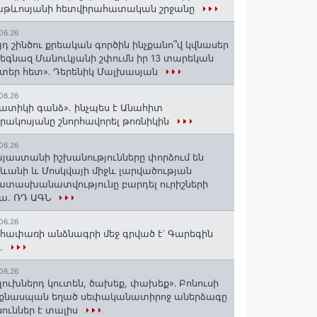
աթևոսյանի հետվիրահատական շրջանը
06.26
յդ շինծու քրեական գործին ինչքանո՞վ կվնասեր
եգնազ Մանուկյանի շփումն իր 13 տարեկան
տեր հետ»․ Դերենիկ Մալխասյան
06.26
ատիկի գանձ». ինչպես է Անահիտ
րակոսյանը շնորհավորել թոռնիկին
06.26
յաստանի իշխանությունները փորձում են
ևանի և Մոսկվայի միջև լարվածության
տասխանատվությունը բարդել ուրիշների
ա. ՌԴ ԱԳՆ
06.26
հափառի անձնագրի մեջ գրված է՝ Գարեգին
..
06.26
լուխներդ կուտեն, ծախեք, փախեք»․ Բոնուսի
նքնասպան եղած սեփականատիրոջ աներձագը
ուններ է տալիս