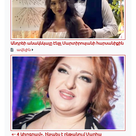
Անդրեի անակնկալը Էնջլ Մարտիրոսյանի հարսանիքին
ավելին
«- 4 կիլոգրամ». ինչպես է ընթանում Մարիա