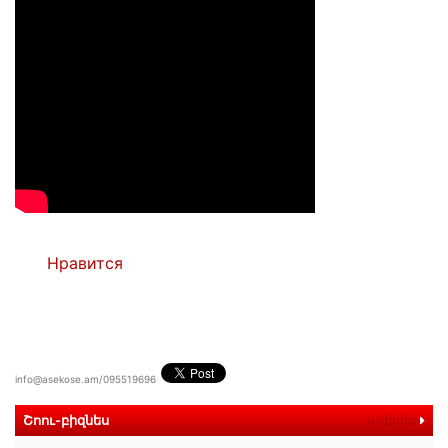
Нравится
info@asekose.am/095519696
Շոու-բիզնես
ավելին