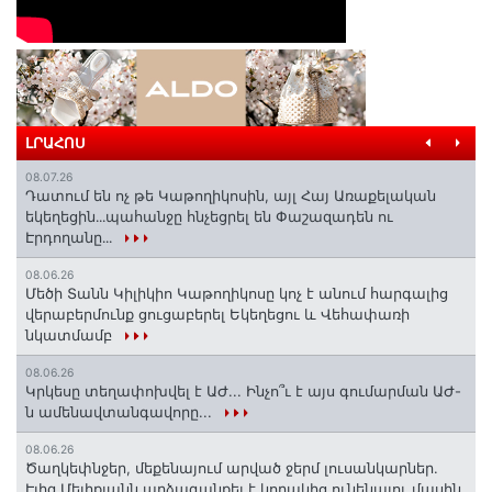
ԼՐԱՀՈՍ
08.07.26
Դատում են ոչ թե Կաթողիկոսին, այլ Հայ Առաքելական
եկեղեցին․․․պահանջը հնչեցրել են Փաշազադեն ու
Էրդողանը․․․
08.06.26
Մեծի Տանն Կիլիկիո Կաթողիկոսը կոչ է անում հարգալից
վերաբերմունք ցուցաբերել Եկեղեցու և Վեհափառի
նկատմամբ
08.06.26
Կրկեսը տեղափոխվել է ԱԺ... Ինչո՞ւ է այս գումարման ԱԺ-
ն ամենավտանգավորը...
08.06.26
Ծաղկեփնջեր, մեքենայում արված ջերմ լուսանկարներ.
Էլիզ Մելիքյանն արձագանքել է կողակից ունենալու մասին