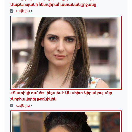
Մաթևոսյանի հետվիրահատական շրջանը
ավելին
«Տատիկի գանձ». ինչպես է Անահիտ Կիրակոսյանը
շնորհավորել թոռնիկին
ավելին