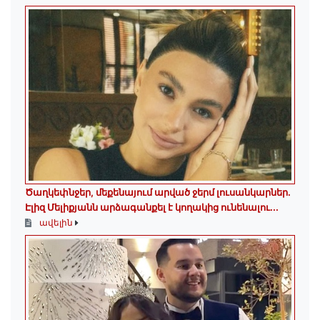
Ծաղկեփնջեր, մեքենայում արված ջերմ լուսանկարներ.
Էլիզ Մելիքյանն արձագանքել է կողակից ունենալու...
ավելին