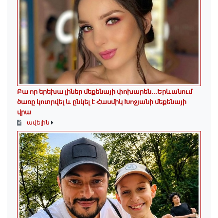
Բա որ երեխա լիներ մեքենայի փոխարեն...Երևանում
ծառը կոտրվել և ընկել է Հասմիկ Խոջյանի մեքենայի
վրա
ավելին