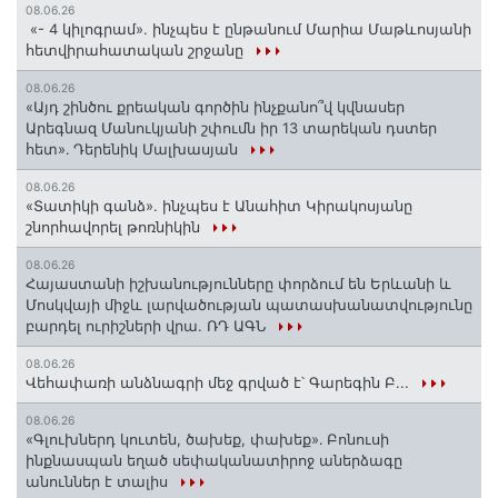
08.06.26
«- 4 կիլոգրամ». ինչպես է ընթանում Մարիա Մաթևոսյանի
հետվիրահատական շրջանը
08.06.26
«Այդ շինծու քրեական գործին ինչքանո՞վ կվնասեր
Արեգնազ Մանուկյանի շփումն իր 13 տարեկան դստեր
հետ»․ Դերենիկ Մալխասյան
08.06.26
«Տատիկի գանձ». ինչպես է Անահիտ Կիրակոսյանը
շնորհավորել թոռնիկին
08.06.26
Հայաստանի իշխանությունները փորձում են Երևանի և
Մոսկվայի միջև լարվածության պատասխանատվությունը
բարդել ուրիշների վրա. ՌԴ ԱԳՆ
08.06.26
Վեհափառի անձնագրի մեջ գրված է՝ Գարեգին Բ...
08.06.26
«Գլուխներդ կուտեն, ծախեք, փախեք»․ Բոնուսի
ինքնասպան եղած սեփականատիրոջ աներձագը
անուններ է տալիս