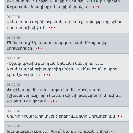
«Վստահ եմ՝ ի վերջո, կյանքի է կոչվելու 2001թ-ի Ռոբերտ
Քոչարյանի ծրագիրը». Նաիրի Հոխիկյան
08.09.26
Վեհափառի գործի նոր մակագրման ընտրությունը երկու
դատավորի միջև է
08.09.26
Ծեծկռտուք՝ Արարատի մարզում. կան 10-ից ավելի
վիրավորներ
08.09.26
«Մշակութային բարդակ Երևանի կենտրոնում...
Աղանդավորների քարոզից մինչև` ամենաէժան ռաբիզ
երաժշտություն»
08.09.26
Փաշինյանը մի բան է ուզում՝ ամեն գնով պահել
իշխանությունը, որի համար պիտի բավարարի Ալիևին․․․
Վարդան Հակոբյան
08.09.26
Նիկոլը հոնարարը տվել է եղբորս․․․Արփի Սիրադեղյան
08.09.26
Խայտառակություն․․․Ինչու՞ Մարսել-Երևան թռիչքը չի