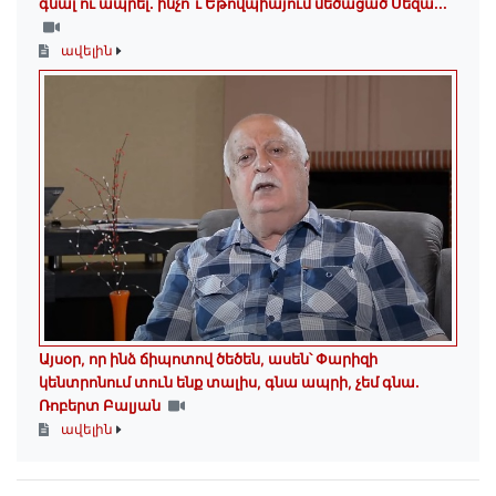
գնալ ու ապրել․ ինչո՞ւ Եթովպիայում մեծացած Սեզա...
ավելին
Այսօր, որ ինձ ճիպոտով ծեծեն, ասեն՝ Փարիզի
կենտրոնում տուն ենք տալիս, գնա ապրի, չեմ գնա․
Ռոբերտ Բալյան
ավելին