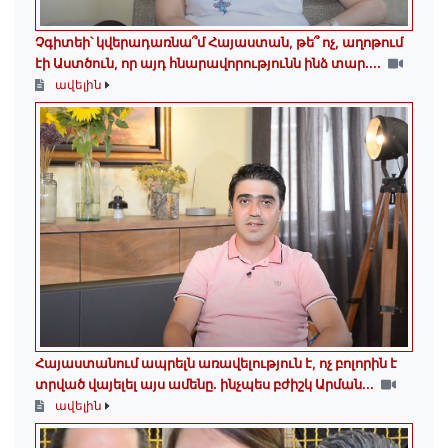
Չգիտեի՝ կվերադառնա՞մ Հայաստան, թե՞ ոչ, աղոթում
էի Աստծուն, որ այդ հնարավորությունն ինձ տար․...
ավելին
Հայաստանում ապրելն առավելություն է, ոչ բոլորին է
տրված վայելել այս ամենը․ ինչպես բժիշկ Արման...
ավելին