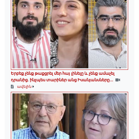
Երբեք չենք թաքցրել մեր հայ լինելը և չենք ամաչել
դրանից․ ինչպես տարիներ անց Իսանյանսները...
ավելին