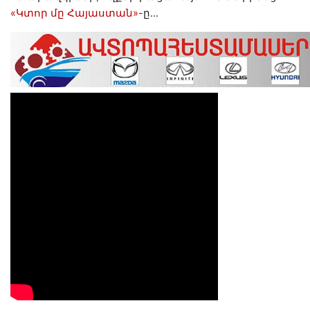
«Կտոր մը Հայաստան»-
ը…