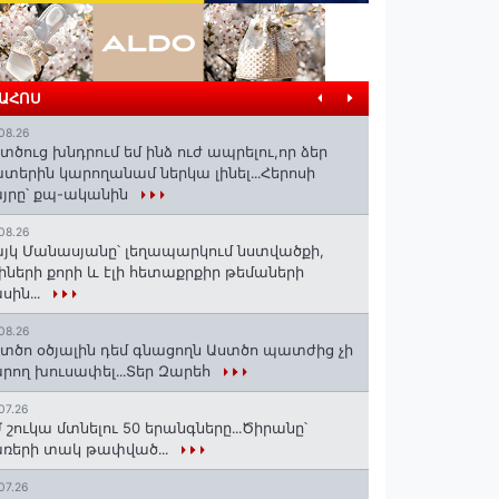
ՐԱՀՈՍ
08.26
տծուց խնդրում եմ ինձ ուժ ապրելու,որ ձեր
տերին կարողանամ ներկա լինել․․․Հերոսի
յրը՝ քպ-ականին
08.26
յկ Մանասյանը՝ լեղապարկում նստվածքի,
իների քորի և էլի հետաքրքիր թեմաների
սին․․․
08.26
տծո օծյալին դեմ գնացողն Աստծո պատժից չի
րող խուսափել․․․Տեր Զարեհ
07.26
 շուկա մտնելու 50 երանգները․․․Ծիրանը՝
ռերի տակ թափված․․․
07.26