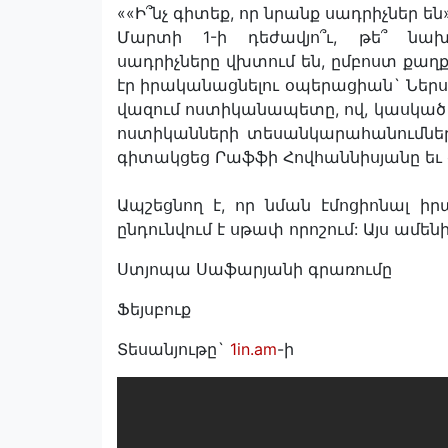
««Ի՞նչ գիտեք, որ նրանք սադրիչներ են»
Մարտի 1-ի դեժավյո՞ւ, թե՞ նախ
սադրիչները վխտում են, ըմբոստ քաղքա
էր իրականացնելու օպերացիան` Ներ
վազում ոստիկանապետը, ով, կասկած ա
ոստիկանների տեսանկարահանումները
գիտակցեց Րաֆֆի Հովհաննիսյանը եւ ժ
Ապշեցնող է, որ նման էմոցիոնալ իր
ընդունվում է սթափ որոշում: Այս ամե
Ստյոպա Սաֆարյանի գրառումը
Ֆեյսբուք
Տեսանյութը`
1in.am
-ի