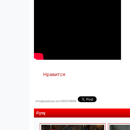
Нравится
info@asekose.am/095519696
Բլոգ