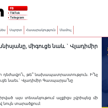
FB
TikTok
Telegram
նես
Սպորտ
Հասարակություն
Մամուլ
նիսյանը, միգուցե նաև ` Վլադիմիր
-ի դեժավյո՞ւ, թե՞ նախապատրաստություն. Ի՞նչ
ւցե նաեւ` Վլադիմիր Գասպարյա՞նը
վիրված այս տեսանյութում աչքիցս չվրիպեց մի
ով նույն տարածքում: