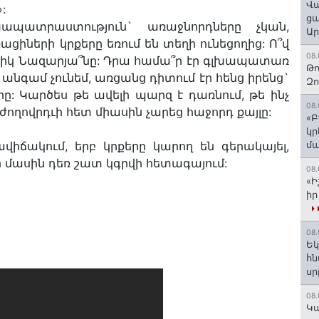
Վա
:
ցա
ապատրաստություն` առաջնորդները չկան,
Ա
ցիների կրքերը եռում են տեղի ունեցողից: Ո՞վ
08.
սիկ Նազարյա՞նը: Դրա համա՞ր էր գլխապատառ
Թո
նգամ չունեմ, առցանց դիտում էր հենց իրենց`
Զ
: Կարծես թե ավելի պարզ է դառնում, թե ինչ
08.
ողովրդւի հետ միասին չարեց հաջորդ քայլը:
«Բ
կր
ավիճակում, երբ կրքերը կարող են գերակայել,
մա
նի մասին դեռ շատ կգրվի հետագայում:
08.
«Ի
իր
08.
Եկ
հն
ս
08.
️Կ