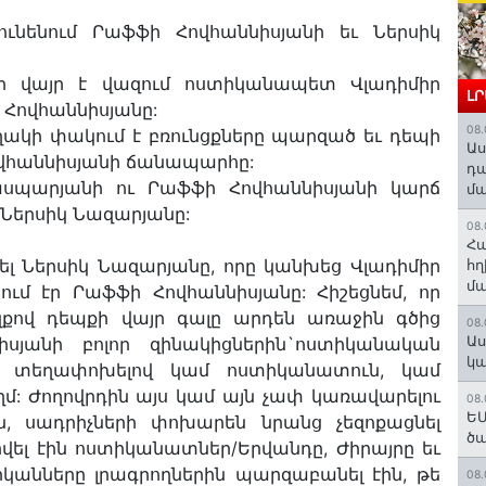
 ունենում Րաֆֆի Հովհաննիսյանի եւ Ներսիկ
ի վայր է վազում ոստիկանապետ Վլադիմիր
Լ
 Հովհաննիսյանը:
08.
ւղղակի փակում է բռունցքները պարզած եւ դեպի
Աս
վհաննիսյանի ճանապարհը:
դա
ասպարյանի ու Րաֆֆի Հովհաննիսյանի կարճ
մա
մ Ներսիկ Նազարյանը:
08.
Հա
ել Ներսիկ Նազարյանը, որը կանխեց Վլադիմիր
հղ
մա
ում էր Րաֆֆի Հովհաննիսյանը: Հիշեցնեմ, որ
զքով դեպքի վայր գալը արդեն առաջին գծից
08.
Աս
իսյանի բոլոր զինակիցներին`ոստիկանական
կա
ու տեղափոխելով կամ ոստիկանատուն, կամ
մ: Ժողովրդին այս կամ այն չափ կառավարելու
08.
ԵՄ
ին, սադրիչների փոխարեն նրանց չեզոքացնել
ծա
վել էին ոստիկանատներ/Երվանդը, Ժիրայրը եւ
իկանները լրագրողներին պարզաբանել էին, թե
08.