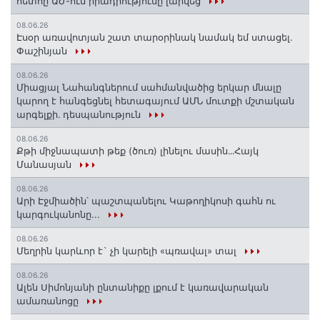
հետոը ԱԺ-ում իրադրությունը լարվեց
08.06.26
Էսօր առավոտյան շատ տարօրինակ նամակ եմ ստացել.
Փաշինյան
08.06.26
Միացյալ Նահանգներում սահմանվածից երկար մնալը
կարող է հանգեցնել հետագայում ԱՄՆ մուտքի մշտական
արգելքի․ դեսպանություն
08.06.26
Քթի միջնապատի թեք (ծուռ) լինելու մասին․․․Հայկ
Մանասյան
08.06.26
Արի Էջմիածին՝ պաշտպանելու Կաթողիկոսի գահն ու
կարգուկանոնը...
08.06.26
Մեղրին կարևոր է` չի կարելի «պռավալ» տալ
08.06.26
Ալեն Սիմոնյանի ընտանիքը լքում է կառավարական
ամառանոցը