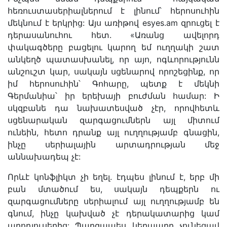
հեռուստասերիալներում է լինում՝ հերոսուհին
մեկնում է երկրից: Այս առիթով esyes.am զրուցել է
դերասանուհու հետ. «Առանց ավելորդ
փակագծերը բացելու կարող եմ ուղղակի շատ
անկեղծ պատասխանել, որ այո, ոգևորությունն
անշուշտ կար, սակայն սցենարով որոշեցինք, որ
իմ հերոսուհին՝ Գոհարը, պետք է մեկնի
Գերմանիա՝ իր երեխայի բուժման համար: Ի
սկզբանե դա նախատեսված չէր, որովհետև
սցենարական զարգացումներն այլ միտում
ունեին, հետո դրանք այլ ուղղությամբ գնացին,
ինչը սերիալային արտադրության մեջ
աննախադեպ չէ:
Որևէ կոնֆլիկտ չի եղել. էդպես լինում է, երբ մի
բան մտածում ես, սակայն դեպքերն ու
զարգացումները սերիալում այլ ուղղությամբ են
գնում, ինչը կախված չէ դերակատարից կամ
պրոդյուսերից: Պարզապես կերպարը չունեցավ