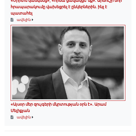
«Սիրտս կանգնեց», «հիմա ցավակցե՞նք». Արմուշի նոր
հրապարակումը վախեցրել է ընկերներին. ինչ է
պատահել
ավելին
«Այսօր մեր զույգերի մկրտության օրն է»․ Արամ
Մելիքյան
ավելին