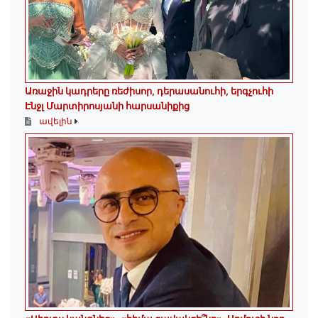
Առաջին կադրերը ռեժիսոր, դերասանուհի, երգչուհի
Էնջլ Մարտիրոսյանի հարսանիքից
ավելին