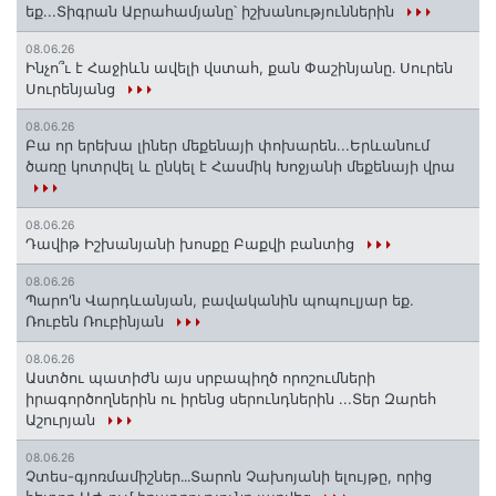
եք...Տիգրան Աբրահամյանը՝ իշխանություններին
08.06.26
Ինչո՞ւ է Հաջիևն ավելի վստահ, քան Փաշինյանը․ Սուրեն
Սուրենյանց
08.06.26
Բա որ երեխա լիներ մեքենայի փոխարեն...Երևանում
ծառը կոտրվել և ընկել է Հասմիկ Խոջյանի մեքենայի վրա
08.06.26
Դավիթ Իշխանյանի խոսքը Բաքվի բանտից
08.06.26
Պարո'ն Վարդևանյան, բավականին պոպուլյար եք.
Ռուբեն Ռուբինյան
08.06.26
Աստծու պատիժն այս սրբապիղծ որոշումների
իրագործողներին ու իրենց սերունդներին ...Տեր Զարեհ
Աշուրյան
08.06.26
Չտես-գյոռմամիշներ․․․Տարոն Չախոյանի ելույթը, որից