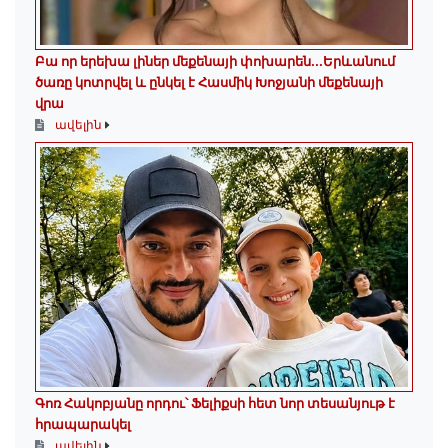
Բա որ երեխա լիներ մեքենայի փոխարեն...Երևանում
ծառը կոտրվել և ընկել է Հասմիկ Խոջյանի մեքենայի
վրա
ավելին
Գոռ Հակոբյանը որդու՝ Ֆելիքսի հետ նոր տեսանյութ է
հրապարակել
ավելին