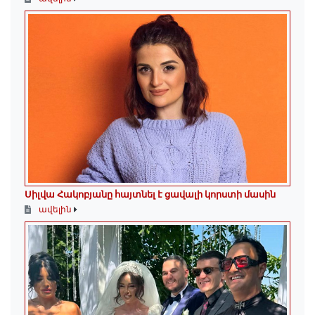
Սիլվա Հակոբյանը հայտնել է ցավալի կորստի մասին
ավելին