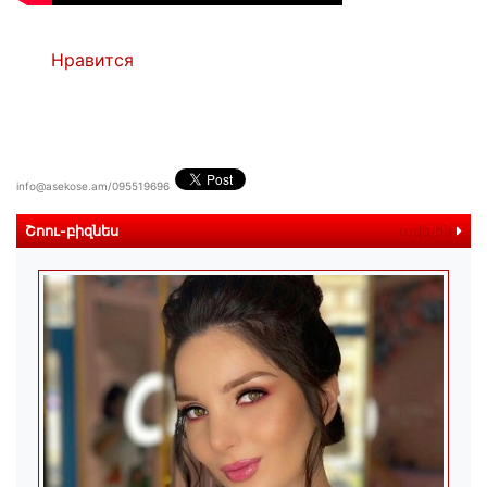
Нравится
info@asekose.am/095519696
Շոու-բիզնես
ավելին