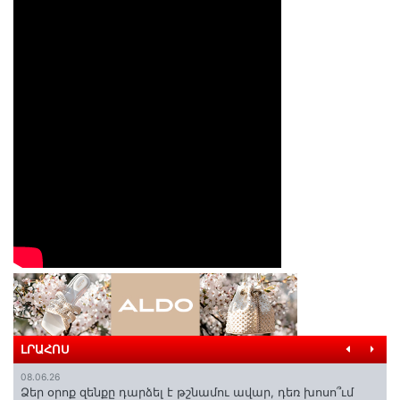
ԼՐԱՀՈՍ
08.06.26
Ձեր օրոք զենքը դարձել է թշնամու ավար, դեռ խոսո՞ւմ