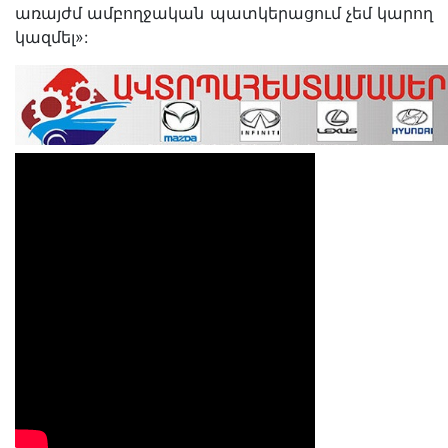
առայժմ ամբողջական պատկերացում չեմ կարող
կազմել»: