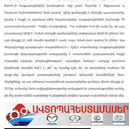
Baird's-ի հացաբուլկեղենի խանութում, որը շատ հայտնի է Տեքսասում և
հարևան նահանգներում: Տուն գալով` կինը ցանկացել է սենդվիչ պատրաստել,
կտրել է հացն ու դրանում օձին հայտնաբերել: Հացաբուլկեղենի խանութի PR
պատասխանատուն` Դեվիդ Մարգուլիսը,
–ին ասել էր, որ այդ
The Huffington Post
լուսանկարը կեղծ է: «Նման բնույթի պահանջները սովորաբար կեղծ են լինում: Սա
այն դեպքը չէ, որի մասին կարելի է ասել`«այո, նման բան կարող էր լինել»: Այս
մեղադրանքը պարզապես տարօրինակ է»,- նշել է տղամարդը: Հացաբուլկեղենի
խանութի ղեկավարությունն առաջարկել է «տուժածին» չարաբաստիկ հացն
ուղարկել անկախ փորձաքննության` պարզելու համար` արդյոք դրանում
կողմնակի մարմին եղե՞լ է, թե՞ ոչ: Նրանք նշել են, որ գնորդները հաճախ են
փոքր-ինչ վառված բաղադրիչները շփոթում կենդանի մարմինների հետ:
Հիշեցնենք, որ սա սննդում տարօրինակ բաղադրիչներ գտնելու միակ դեպքը չէ:
2012թ. ամռանը Delta ավիաընկերությունը ստիպված էր արդարացումներ գտնել,
թե ինչ գործ ունեին ասեղները 4 չվերթների բիզնես-կարգի ուղևորների սննդի մեջ: