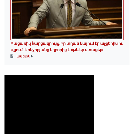
Բացառիկ հարցազրույց.Իր տղան նայում էր աչքերիս ու
թքում, Կոնջորյանը եղբորից է «թևեր ստացել»
ավելին