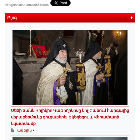
info@asekose.am/095519696
Բլոգ
ավելին
Մեծի Տանն Կիլիկիո Կաթողիկոսը կոչ է անում հարգալից
վերաբերմունք ցուցաբերել Եկեղեցու և Վեհափառի
նկատմամբ
ավելին