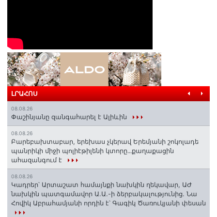
ԼՐԱՀՈՍ
08.08.26
Փաշինյանը զանգահարել է Ալիևին
08.08.26
Բարեբախտաբար, երեխաս չկերավ Երեմյանի շոկոլադե
պանրիկի միջի պոլիէթիլենի կտորը․․․քաղաքացին
ահազանգում է
08.08.26
Կադրեր՝ Արտաշատ համայնքի նախկին ղեկավար, ԱԺ
նախկին պատգամավոր Ա.Ա.-ի ձերբակալությունից. Նա
Հովիկ Աբրահամյանի որդին է՝ Գագիկ Ծառուկյանի փեսան