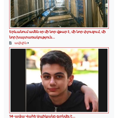
Երևանում ամեն օր մի նոր վթար է, մի նոր փլուզում, մի
նոր խայտառակություն...
ավելին
14-ամյա Վահե Ապիկյանը գտնվել է...