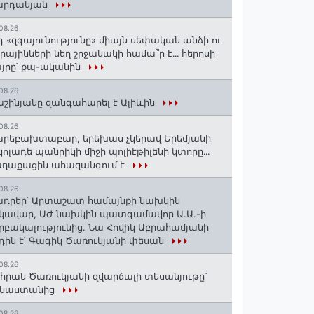
արդանյան
08.26
դ «զգայունությունը» միայն սեփական անձի ու
ւրայինների նեղ շրջանակի համա՞ր է․․․ հերոսի
յրը՝ քպ-ականին
08.26
շինյանը զանգահարել է Ալիևին
08.26
րեբախտաբար, երեխաս չկերավ Երեմյանի
կոլադե պանրիկի միջի պոլիէթիլենի կտորը․․․
աղաքացին ահազանգում է
08.26
դրեր՝ Արտաշատ համայնքի նախկին
կավար, ԱԺ նախկին պատգամավոր Ա.Ա.-ի
րբակալությունից. Նա Հովիկ Աբրահամյանի
դին է՝ Գագիկ Ծառուկյանի փեսան
08.26
հրան Ծառուկյանի զվարճալի տեսանյութը՝
ինաստանից
08.26