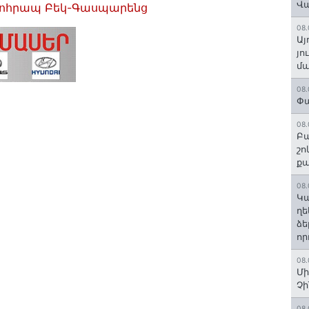
Վ
ոհրապ Բեկ-Գասպարենց
08.
Այ
յո
մա
08.
Փա
08.
Բա
շո
ք
08.
Կա
ղե
ձե
որ
08.
Մի
Չ
08.