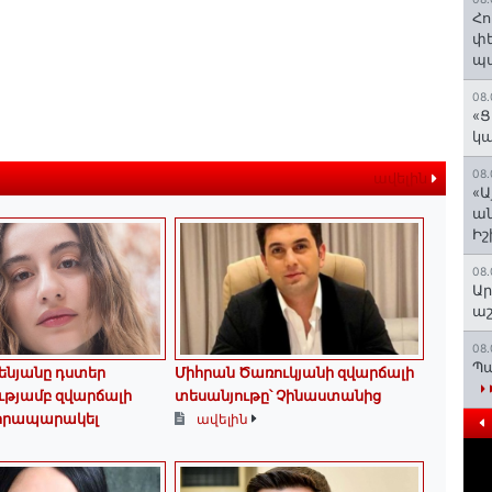
Հո
փե
պա
08.
«Ց
կա
08.
ավելին
«Ա
ան
Ի
08.
Ար
աշ
08.
Պա
ենյանը դստեր
Միհրան Ծառուկյանի զվարճալի
ւթյամբ զվարճալի
տեսանյութը՝ Չինաստանից
 հրապարակել
ավելին