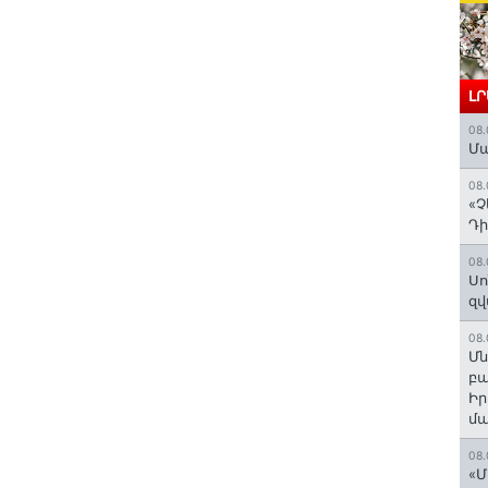
Լ
08.
Մա
08.
«Չ
Դի
08.
Սո
զվ
08.
Մն
բա
Ի
մ
08.
«Մ