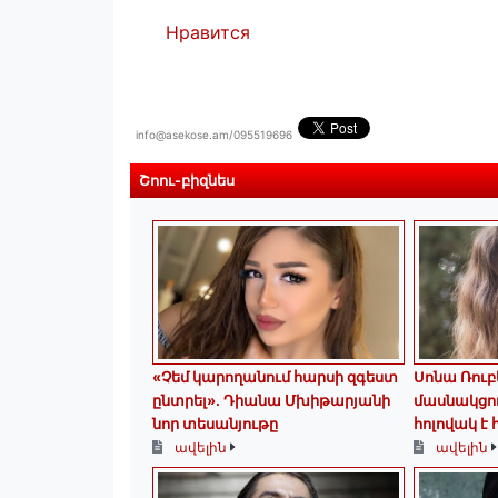
Нравится
info@asekose.am/095519696
Շոու-բիզնես
«Չեմ կարողանում հարսի զգեստ
Սոնա Ռուբ
ընտրել». Դիանա Մխիթարյանի
մասնակցո
նոր տեսանյութը
հոլովակ է
ավելին
ավելին