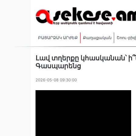
ԲԱՑԱՐՁԱԿ ԱՐԺԵՔ
Քաղաքական
Շոու-բիզ
Լավ տղերքը կհասկանան՝ ի՞ն
Գասպարենց
2026-05-08 09:30:00