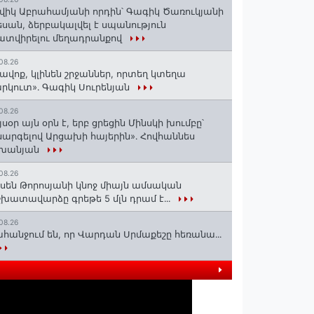
վիկ Աբրահամյանի որդին՝ Գագիկ Ծառուկյանի
սան, ձերբակալվել է սպանություն
տվիրելու մեղադրանքով
08.26
ավոք, կլինեն շրջաններ, որտեղ կտեղա
րկուտ»․ Գագիկ Սուրենյան
08.26
յսօր այն օրն է, երբ ցրեցին Մինսկի խումբը՝
արգելով Արցախի հայերին»․ Հովհաննես
շխանյան
08.26
սեն Թորոսյանի կնոջ միայն ամսական
խատավարձը գրեթե 5 մլն դրամ է․․․
08.26
հանջում են, որ Վարդան Սրմաքեշը հեռանա․․․