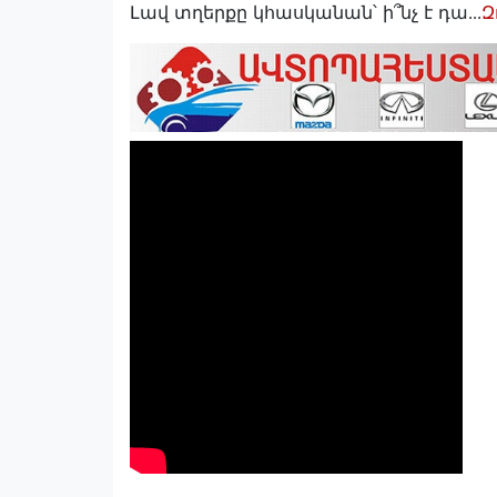
Լավ տղերքը կհասկանան՝ ի՞նչ է դա․․․
Զ