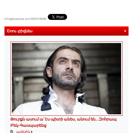
info@asekose.am/095519696
Շոու-բիզնես
ավելին
Թուրքն ասում ա՝ էս պիտի անես, անում են․․․Զոհրապ
Բեկ-Գասպարենց
ավելին