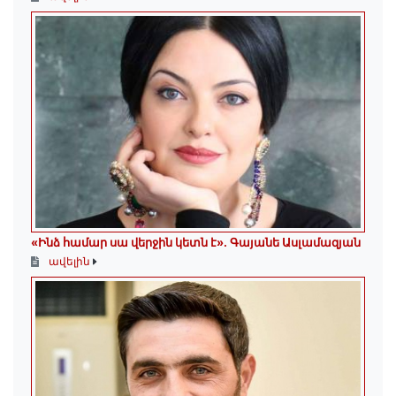
«Ինձ համար սա վերջին կետն է»․ Գայանե Ասլամազյան
ավելին