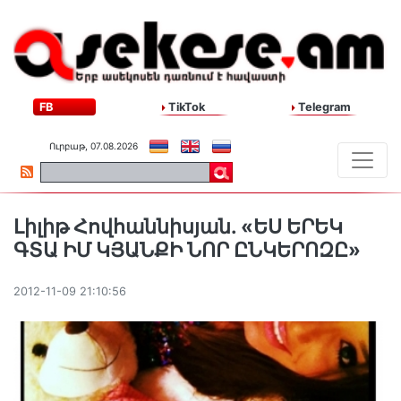
FB
TikTok
Telegram
Ուրբաթ, 07.08.2026
Լիլիթ Հովհաննիսյան. «ԵՍ ԵՐԵԿ
ԳՏԱ ԻՄ ԿՅԱՆՔԻ ՆՈՐ ԸՆԿԵՐՈԶԸ»
2012-11-09 21:10:56