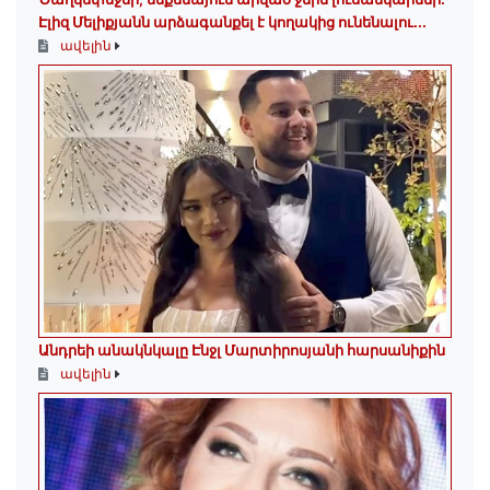
Էլիզ Մելիքյանն արձագանքել է կողակից ունենալու...
ավելին
Անդրեի անակնկալը Էնջլ Մարտիրոսյանի հարսանիքին
ավելին