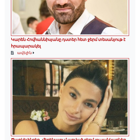
Կարեն Հովհաննիսյանը դստեր հետ ջերմ տեսանյութ է
հրապարակել
ավելին
Ծաղկեփնջեր, մեքենայում արված ջերմ լուսանկարներ.