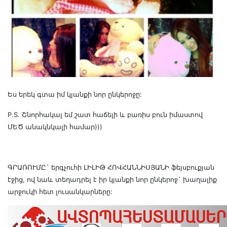
Ես երեկ գտա իմ կյանքի նոր ընկերոջը:
P.S. Շնորհակալ եմ շատ հաճելի և բառիս բուն իմաստով
ՄԵԾ անակնկալի համար)))
ԳՐԱՌՈՒՄԸ` երգչուհի ԼԻԼԻԹ ՀՈՎՀԱՆՆԻՍՅԱՆԻ ֆեյսբուքյան
էջից, ով նաև տեղադրել է իր կյանքի նոր ընկերոջ` խաղալիք
արջուկի հետ լուսանկարները: