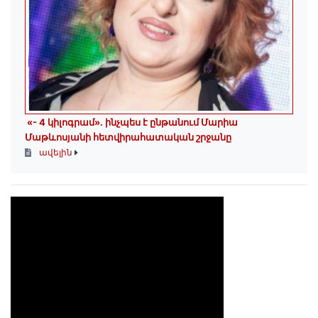
«- 4 կիլոգրամ». ինչպես է ընթանում Մարիա
Մաթևոսյանի հետվիրահատական շրջանը
ավելին