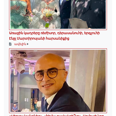
Առաջին կադրերը ռեժիսոր, դերասանուհի, երգչուհի
Էնջլ Մարտիրոսյանի հարսանիքից
ավելին