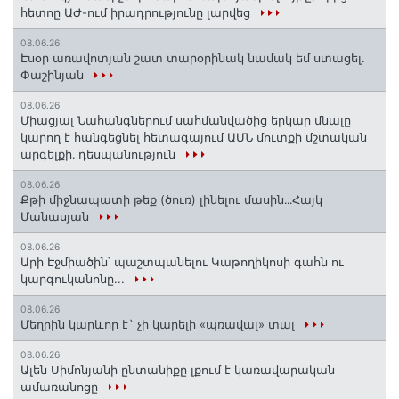
հետոը ԱԺ-ում իրադրությունը լարվեց
08.06.26
Էսօր առավոտյան շատ տարօրինակ նամակ եմ ստացել.
Փաշինյան
08.06.26
Միացյալ Նահանգներում սահմանվածից երկար մնալը
կարող է հանգեցնել հետագայում ԱՄՆ մուտքի մշտական
արգելքի․ դեսպանություն
08.06.26
Քթի միջնապատի թեք (ծուռ) լինելու մասին․․․Հայկ
Մանասյան
08.06.26
Արի Էջմիածին՝ պաշտպանելու Կաթողիկոսի գահն ու
կարգուկանոնը...
08.06.26
Մեղրին կարևոր է` չի կարելի «պռավալ» տալ
08.06.26
Ալեն Սիմոնյանի ընտանիքը լքում է կառավարական
ամառանոցը