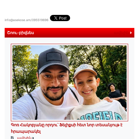
info@asekose.am/095519696
Շոու-բիզնես
ավելին
Գոռ Հակոբյանը որդու՝ Ֆելիքսի հետ նոր տեսանյութ է
հրապարակել
ավելին