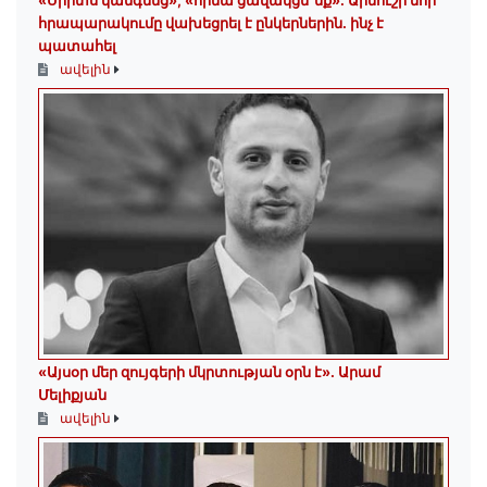
«Սիրտս կանգնեց», «հիմա ցավակցե՞նք». Արմուշի նոր
հրապարակումը վախեցրել է ընկերներին. ինչ է
պատահել
ավելին
«Այսօր մեր զույգերի մկրտության օրն է»․ Արամ
Մելիքյան
ավելին