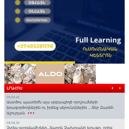
ԼՐԱՀՈՍ
08.06.26
Աստծու պատիժն այս սրբապիղծ որոշումների
իրագործողներին ու իրենց սերունդներին ...Տեր Զարեհ
Աշուրյան
08.06.26
Չտես-գյոռմամիշներ․․․Տարոն Չախոյանի ելույթը, որից