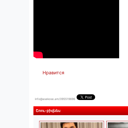
Нравится
info@asekose.am/095519696
Շոու-բիզնես