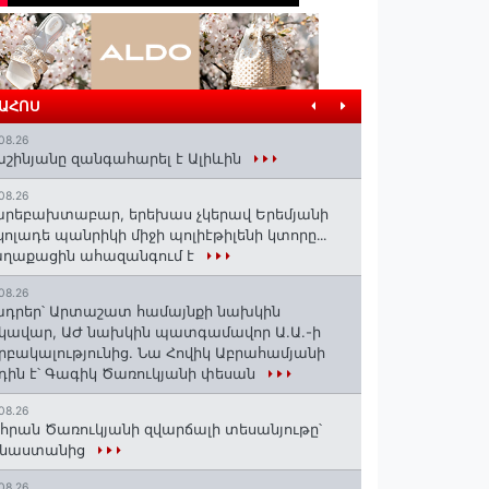
ՐԱՀՈՍ
08.26
շինյանը զանգահարել է Ալիևին
08.26
րեբախտաբար, երեխաս չկերավ Երեմյանի
կոլադե պանրիկի միջի պոլիէթիլենի կտորը․․․
աղաքացին ահազանգում է
08.26
դրեր՝ Արտաշատ համայնքի նախկին
կավար, ԱԺ նախկին պատգամավոր Ա.Ա.-ի
րբակալությունից. Նա Հովիկ Աբրահամյանի
դին է՝ Գագիկ Ծառուկյանի փեսան
08.26
հրան Ծառուկյանի զվարճալի տեսանյութը՝
ինաստանից
08.26