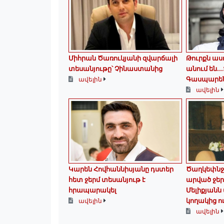
Միհրան Ծառուկյանի զվարճալի
Թուրքն աս
տեսանյութը՝ Չինաստանից
անում են․
Գասպարե
ավելին
ավելին
Կարեն Հովհաննիսյանը դստեր
Ծաղկեփնջե
հետ ջերմ տեսանյութ է
արված ջեր
հրապարակել
Մելիքյանն
կողակից ու
ավելին
ավելին