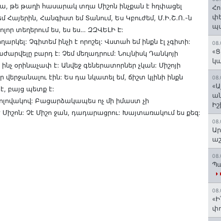
նա, թե թաղի հասարակ տղա Միշոն ինչքան է հղփացել
Հո
փե
եմ Հայերին, Հանգիստ եմ Տանում, Ես Կբուժեմ, Մ.Ի.Շ.Ո.-ն
պա
ոլոր տեղերում ես, ես ես… ԶԶՎԵԼԻ Է:
րկել: Չգիտեմ ինչի է որոշել: Վստահ եմ ինքն էլ չգիտի:
08.
«Ց
ժարվելը բարդ է: Չեմ մեղադրում: Նույնիսկ Դանկոյի
կա
ինչ օրինաչափ է: Անվեջ գեներատորներ չկան: Միշոյի
ր վերջանալու էին: Ես դա նկատել եմ, ճիշտ կլինի ինքն
08.
«Ա
, բայց պետք է:
ան
հոլովակով: Բացարձակապես ոչ մի իմաստ չի
Ի
 Միշոն: Չէ Միշո ջան, դադարացրու: Խայտառակում ես քեզ:
08.
Ար
աշ
08.
Պա
08.
«Ի
փո