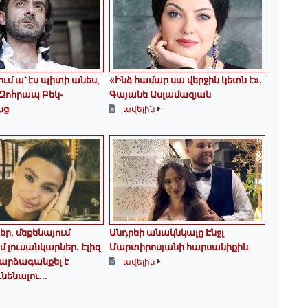
ում ա՝ էս պիտի անես,
«Ինձ համար սա վերջին կետն է»․
․․Զոհրապ Բեկ-
Գայանե Ասլամազյան
նց
ավելին
ր, մեքենայում
Անդրեի անակնկալը Էնջլ
մ լուսանկարներ. Էլիզ
Մարտիրոսյանի հարսանիքին
 արձագանքել է
ավելին
նենալու...