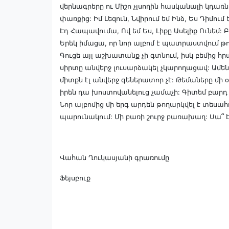
վերնագրերը ու Միշո չլսողին հասկանալի կդառ
փառքից: Իմ Լեզուն, Նվիրում եմ Ինձ, Ես Դիմում 
Էդ Հապավումա, Ով եմ Ես, Լիքը Ասելիք Ունեմ: Բ
Երեկ իմացա, որ նոր ալբոմ է պատրաստվում թողա
Գուցե այլ աշխատանք չի գտնում, իսկ բեմից հրա
սիրտը անվերջ լուսարձակել չկարողացավ: Ամեն 
միտքն էլ անվերջ գեներատոր չէ: Թեմաները մի օ
իրեն դա խոստովանելուց չամաչի: Գիտեմ բարդ է
Նոր ալբոմից մի երգ արդեն թողարկվել է տեսա
պարունակում: Մի բառի շուրջ բառախաղ: Սա՞ է
Վահան Ղուկասյանի գրառումը
Ֆեյսբուք