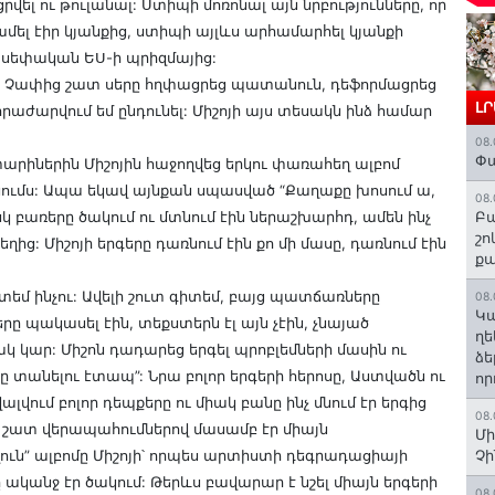
ցրվել ու թուլանալ: Ստիպի մոռոնալ այն նրբությունները, որ
ամել էիր կյանքից, ստիպի այլևս արհամարհել կյանքի
 սեփական ԵՍ-ի պրիզմայից:
լ եմ: Չափից շատ սերը հղփացրեց պատանուն, դեֆորմացրեց
Լ
հրաժարվում եմ ընդունել: Միշոյի այս տեսակն ինձ համար
08.
Փա
իներին Միշոյին հաջողվեց երկու փառահեղ ալբոմ
նումս: Ապա եկավ այնքան սպասված “Քաղաքը խոսում ա,
08.
իսկ բառերը ծակում ու մտնում էին ներաշխարհդ, ամեն ինչ
Բա
շո
ից: Միշոյի երգերը դառնում էին քո մի մասը, դառնում էին
ք
տեմ ինչու: Ավելի շուտ գիտեմ, բայց պատճառները
08.
Կա
ը պակասել էին, տեքստերն էլ այն չէին, չնայած
ղե
կար: Միշոն դադարեց երգել պրոբլեմների մասին ու
ձե
զդը տանելու էտապ”: Նրա բոլոր երգերի հերոսը, Աստվածն ու
որ
վալվում բոլոր դեպքերը ու միակ բանը ինչ մնում էր երգից
08.
նչը շատ վերապահումներով մասամբ էր միայն
Մի
ւն” ալբոմը Միշոյի՝ որպես արտիստի դեգրադացիայի
Չ
 ականջ էր ծակում: Թերևս բավարար է նշել միայն երգերի
08.