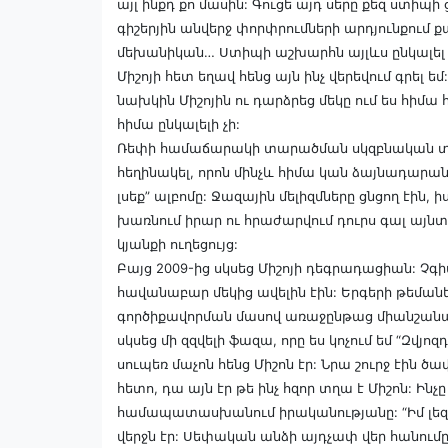
այլ ինքդ քո մասին: Գուցե այդ սերը քեզ ստիպի 
գիշերյին անվերջ փորփրումների արդյունքում ք
մեխանիկան… Ստիպի աշխարհն այլևս ընկալել
Միշոյի հետ եղավ հենց այն ինչ վերեվում գրե
նախկին Միշոյին ու դարձրեց մեկը ում ես հիմա 
հիմա ընկալելի չի:
Ռեփի համաճարակի տարածման սկզբնական տար
հեղինակել, որոն մինչև հիմա կան ձայնադարա
լսեք” ալբոմը: Ջազային մելիզմները ցնցող էին, 
խառնում իրար ու հրաժարվում դուրս գալ այնտեղ
կյանքի ուղեցույց:
Բայց 2009-ից սկսեց Միշոյի դեգրադացիան: Չգի
հավանաբար մեկից ավելին էին: Երգերի թեմաներ
գործիքավորման մասով առաջընթաց միանշանակ 
սկսեց մի զզվելի ֆազա, որը ես կոչում եմ “Զվյո
սուպեռ մաչոն հենց Միշոն էր: Նրա շուրջ էին ծա
հետո, դա այն էր թե ինչ հզոր տղա է Միշոն: Ի
համապատասխանում իրականությանը: “Իմ լեզո
վերջն էր: Սեփական անձի այդչափ վեր հանումը