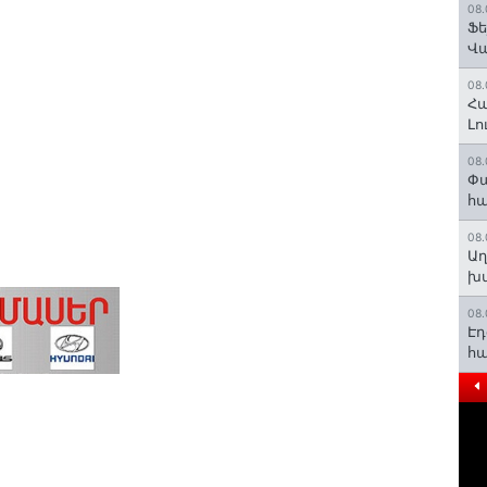
08.
Ֆե
Վ
08.
Հա
Լո
08.
Փա
հ
08.
Աղ
խմ
08.
Էդ
հա