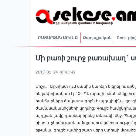
ԲԱՑԱՐՁԱԿ ԱՐԺԵՔ
Քաղաքական
Շոու-բիզ
Մի բառի շուրջ բառախաղ` սա
2013-02-24 18:43:42
Միշո… Արտիստ ում մասին կարելի է գրել ու գրե
հեղափոխական էր՝ Չէ Գևարայի նման մեկը ում
հանճարների ճակատագիրն է այդպիսին… գուցե 
ժամանակակիցների կողմից: Գուցե համընդհանու
այդքան լավը դառնալ իրենց տեսակի մեջ: Պայքա
սիրո և ջերմության ամպլոայում ըմբոստությո
բթանա, գուցե չափից շատ սերը ստիպի մտածել