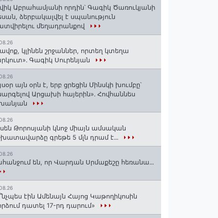
վիկ Աբրահամյանի որդին՝ Գագիկ Ծառուկյանի
սան, ձերբակալվել է սպանություն
տվիրելու մեղադրանքով
08.26
ավոք, կլինեն շրջաններ, որտեղ կտեղա
րկուտ»․ Գագիկ Սուրենյան
08.26
յսօր այն օրն է, երբ ցրեցին Մինսկի խումբը՝
արգելով Արցախի հայերին»․ Հովհաննես
շխանյան
08.26
սեն Թորոսյանի կնոջ միայն ամսական
խատավարձը գրեթե 5 մլն դրամ է․․․
08.26
հանջում են, որ Վարդան Սրմաքեշը հեռանա․․․
08.26
՞նչպես էին Ամենայն Հայոց Կաթողիկոսին
րձում դատել 17-րդ դարում»