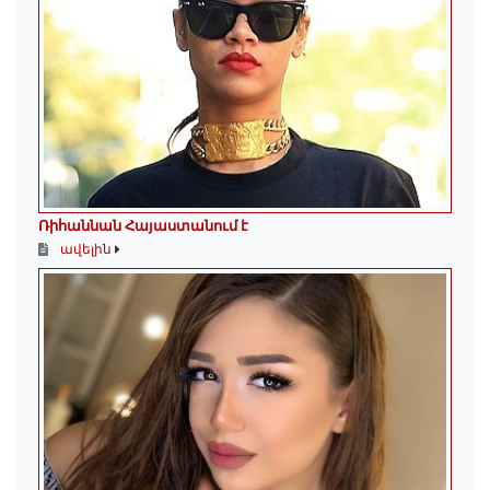
Ռիհաննան Հայաստանում է
ավելին