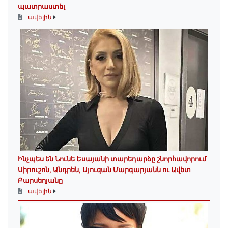
պատրաստել
ավելին
Ինչպես են Նունե Եսայանի տարեդարձը շնորհավորում
Սիրուշոն, Անդրեն, Սյուզան Մարգարյանն ու Ավետ
Բարսեղյանը
ավելին