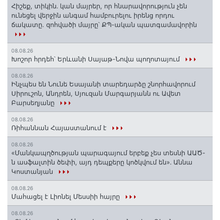
Հիշեք, տիկին․ կան մայրեր, որ հնարավորություն չեն
ունեցել վերջին անգամ համբուրելու իրենց որդու
ճակատը. զոհվածի մայրը՝ ՔՊ-ական պատգամավորին
08.08.26
Խոշոր հրդեհ՝ Երևանի Սայաթ-Նովա պողոտայում
08.08.26
Ինչպես են Նունե Եսայանի տարեդարձը շնորհավորում
Սիրուշոն, Անդրեն, Սյուզան Մարգարյանն ու Ավետ
Բարսեղյանը
08.08.26
Ռիհաննան Հայաստանում է
08.08.26
«Մանկապղծության պարագայում երբեք չես տեսնի ԱԱԾ-
ն ասֆալտին ծեփի, այդ դեպքերը կոծկվում են»․ Աննա
Կոստանյան
08.08.26
Մահացել է Լիոնել Մեսսիի հայրը
08.08.26