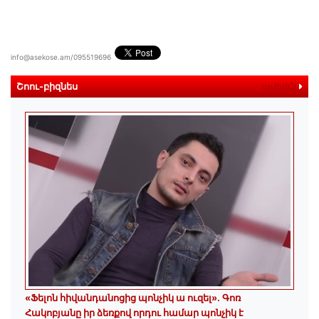
info@asekose.am/095519696
Շոու-բիզնես
ավելին
«Ֆելոն հիվանդանոցից պոնչիկ ա ուզել». Գոռ
Հակոբյանը իր ձեռքով որդու համար պոնչիկ է