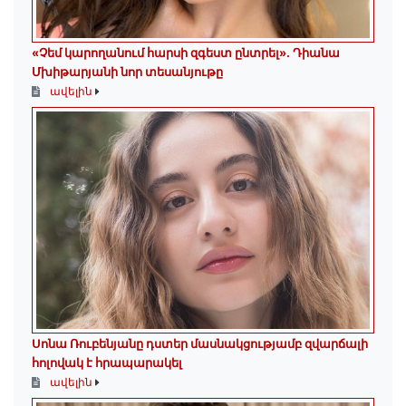
«Չեմ կարողանում հարսի զգեստ ընտրել». Դիանա
Մխիթարյանի նոր տեսանյութը
ավելին
Սոնա Ռուբենյանը դստեր մասնակցությամբ զվարճալի
հոլովակ է հրապարակել
ավելին