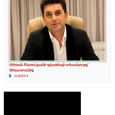
Միհրան Ծառուկյանի զվարճալի տեսանյութը՝
Չինաստանից
ավելին