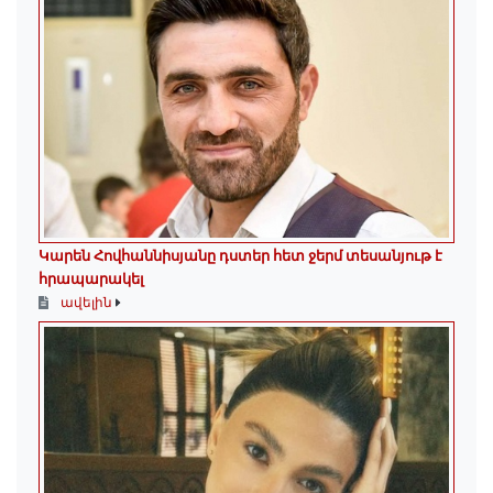
Կարեն Հովհաննիսյանը դստեր հետ ջերմ տեսանյութ է
հրապարակել
ավելին