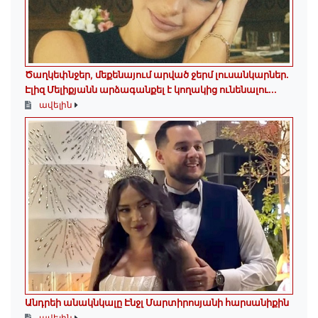
Ծաղկեփնջեր, մեքենայում արված ջերմ լուսանկարներ.
Էլիզ Մելիքյանն արձագանքել է կողակից ունենալու...
ավելին
Անդրեի անակնկալը Էնջլ Մարտիրոսյանի հարսանիքին
ավելին