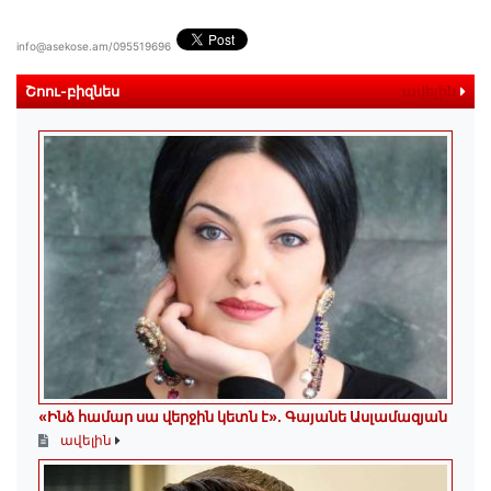
info@asekose.am/095519696
Շոու-բիզնես
ավելին
«Ինձ համար սա վերջին կետն է»․ Գայանե Ասլամազյան
ավելին