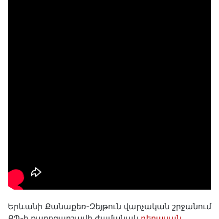
Երևանի Քանաքեռ-Զեյթուն վարչական շրջանում
ՔՊ-ի քարոզարշավի ժամանակ
դերասան