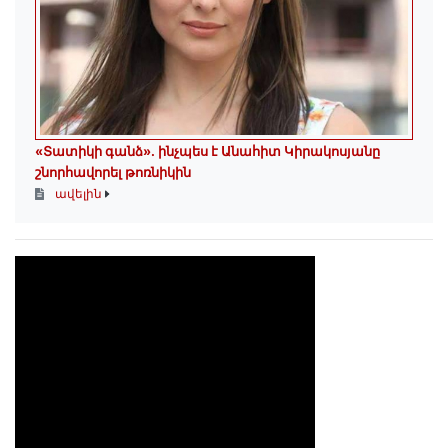
«Տատիկի գանձ». ինչպես է Անահիտ Կիրակոսյանը
շնորհավորել թոռնիկին
ավելին