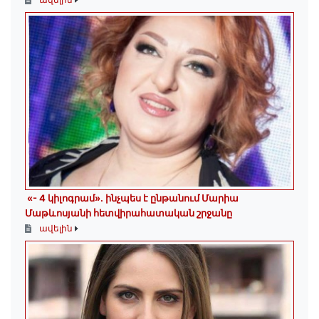
«- 4 կիլոգրամ». ինչպես է ընթանում Մարիա
Մաթևոսյանի հետվիրահատական շրջանը
ավելին