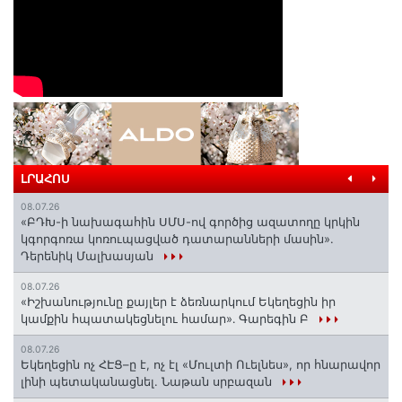
ԼՐԱՀՈՍ
08.07.26
«ԲԴԽ-ի նախագահին ՍՄՍ-ով գործից ազատողը կրկին
կգորգոռա կոռուպացված դատարանների մասին».
Դերենիկ Մալխասյան
08.07.26
«Իշխանությունը քայլեր է ձեռնարկում Եկեղեցին իր
կամքին հպատակեցնելու համար»․ Գարեգին Բ
08.07.26
Եկեղեցին ոչ ՀԷՑ–ը է, ոչ էլ «Մուլտի Ուելնես», որ հնարավոր
լինի պետականացնել. Նաթան սրբազան