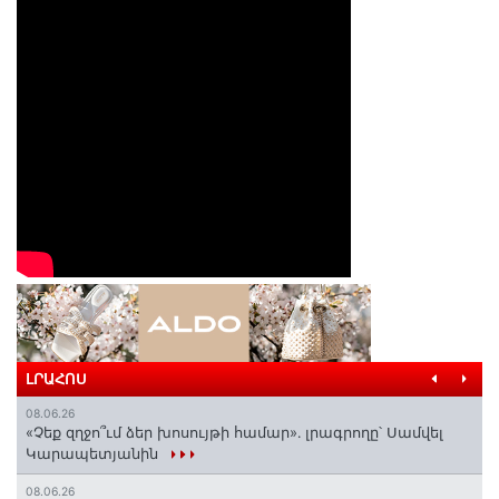
ԼՐԱՀՈՍ
08.06.26
«Չեք զղջո՞ւմ ձեր խոսույթի համար»․ լրագրողը՝ Սամվել
Կարապետյանին
08.06.26