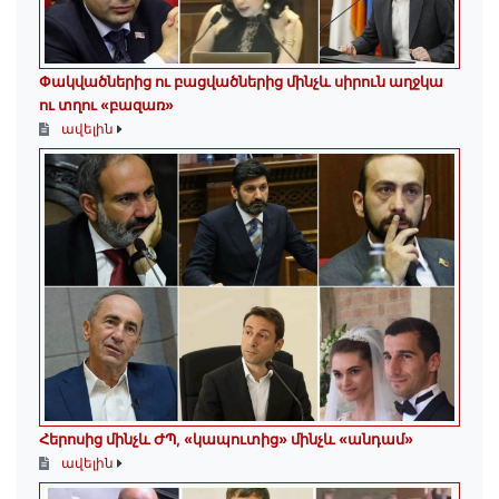
Փակվածներից ու բացվածներից մինչև սիրուն աղջկա
ու տղու «բազառ»
ավելին
Հերոսից մինչև ԺՊ, «կապուտից» մինչև «անդամ»
ավելին