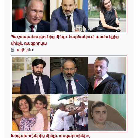
Պաշտպանությունից մինչև հարձակում, ասմունքից
մինչև ռազբորկա
ավելին
Խիզախողներից մինչև «խզարողներ»,