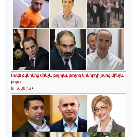
Ոսկե ձկնիկից մինչև բոլոլա, թռչող կոկորդիլոսից մինչև
բոլա
ավելին