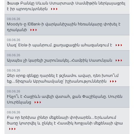
Ֆասթ Բանկը Սևան Ստարտափ Սամմիթին ներկայացրել
է իր պրոդուկտներն
08.06.26
Moody’s-ը IDBank-ի վարկանիշային հեռանկարը փոխել է
դրականի
08.06.26
Մազ՝ Elola-ի պանրում․ քաղաքացին ահազանգում է
08.06.26
Այսպես չի կարելի շարունակել․․․Համբիկ Սասունյան
08.06.26
Ձեր օրոք զենքը դարձել է թշնամու ավար, դեռ խոսո՞ւմ
եք...Տիգրան Աբրահամյանը՝ իշխանություններին
08.06.26
Ինչո՞ւ է Հաջիևն ավելի վստահ, քան Փաշինյանը․ Սուրեն
Սուրենյանց
08.06.26
Բա որ երեխա լիներ մեքենայի փոխարեն...Երևանում
ծառը կոտրվել և ընկել է Հասմիկ Խոջյանի մեքենայի վրա