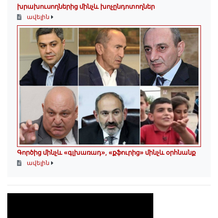
խրախուսողներից մինչև խոչընդոտողներ
ավելին
Գործից մինչև «գլխառադ», «քֆուրից» մինչև օրհնանք
ավելին