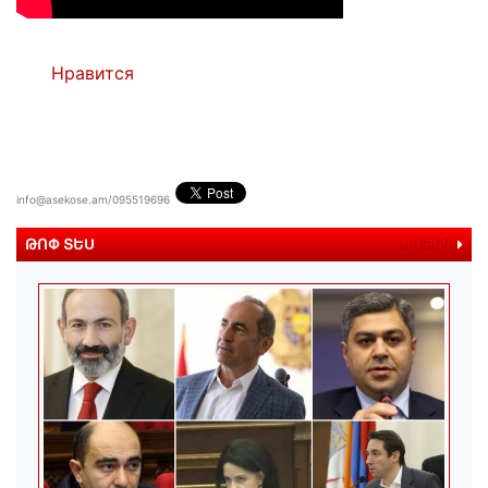
Нравится
info@asekose.am/095519696
ԹՈՓ ՏԵՍ
ավելին