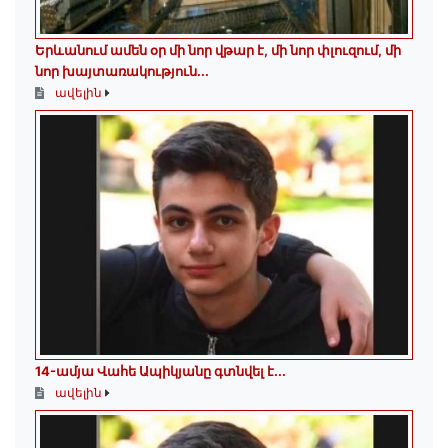
Երևանում ամեն օր մի նոր վթար է, մի նոր փլուզում, մի
նոր խայտառակություն...
ավելին
14-ամյա Վահե Ապիկյանը գտնվել է...
ավելին