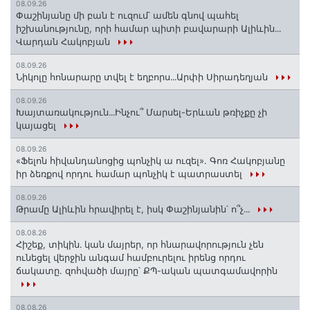
08.09.26
Փաշինյանը մի բան է ուզում՝ ամեն գնով պահել
իշխանությունը, որի համար պիտի բավարարի Ալիևին․․․
Վարդան Հակոբյան
08.09.26
Նիկոլը հոնարարը տվել է եղբորս․․․Արփի Սիրադեղյան
08.09.26
Խայտառակություն․․․Ինչու՞ Մարսել-Երևան թռիչքը չի
կայացել
08.09.26
«Ֆելոն հիվանդանոցից պոնչիկ ա ուզել». Գոռ Հակոբյանը
իր ձեռքով որդու համար պոնչիկ է պատրաստել
08.09.26
Թրամը Ալիևին հրավիրել է, իսկ Փաշինյանին՝ ո՞չ․․․
08.08.26
Հիշեք, տիկին․ կան մայրեր, որ հնարավորություն չեն
ունեցել վերջին անգամ համբուրելու իրենց որդու
ճակատը. զոհվածի մայրը՝ ՔՊ-ական պատգամավորին
08.08.26