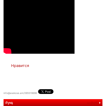
Нравится
info@asekose.am/095519696
Բլոգ
ավելին