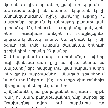
մյուսին չի զիջի իր տեղը, քանի որ երկուսն էլ
աթոռածարավով են ապրում, երկուսին էլ չի
անհանգստացնում ոչինչ, կարևորը աթոռը ու
պաշտոնը, երկուսն էլ անհաջող քաղաքական
գործիչներ են, երկսուն էլ մարդկանց կանչեցին,
հետո հուսախաբ արեցին ու «թաքնվեցին»,
երկուսն էլ մենակ խոսում են, երկուսն էլ ոչ մի
օգուտ չեն տվել այսքան ժամանակ, երկուսի
գերխնդիրն է իրանց PR-ը անել:
Չեմ հասկանում «պապուս տուննա՞», որ ով երբ
ուզի վերկենա ասի՝ ըհը ես հիմա սկսում եմ
պայքարել՞ երբ հավեսը տա կամ հարմար առիթ
լինի գլուխ բարձրացնելու, մնացած դեպքերում
նստեն տունները ու ինչ- որ փոքր «խոսողների»
միջոցով պահեն իրենց անունը:
Այ ձյաձաններ, սա քաղաքականությունա է, ոչ թե
խաղ ու պար, քաղաքականությունը սարքել եք
Պռախադնոյ դվոր, ում հարմարա էտ