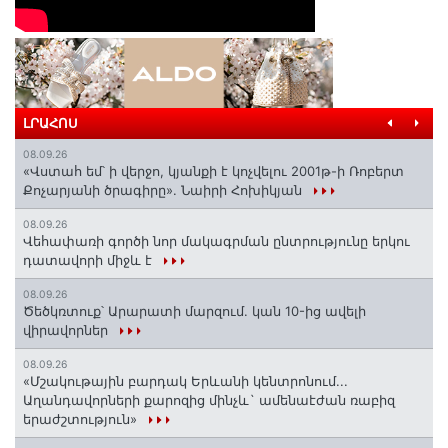
ԼՐԱՀՈՍ
08.09.26
«Վստահ եմ՝ ի վերջո, կյանքի է կոչվելու 2001թ-ի Ռոբերտ
Քոչարյանի ծրագիրը». Նաիրի Հոխիկյան
08.09.26
Վեհափառի գործի նոր մակագրման ընտրությունը երկու
դատավորի միջև է
08.09.26
Ծեծկռտուք՝ Արարատի մարզում. կան 10-ից ավելի
վիրավորներ
08.09.26
«Մշակութային բարդակ Երևանի կենտրոնում...
Աղանդավորների քարոզից մինչև` ամենաէժան ռաբիզ
երաժշտություն»