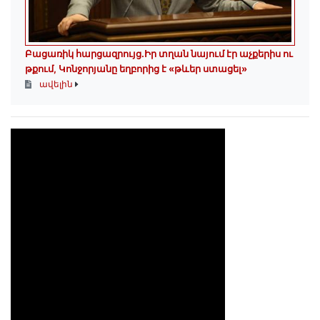
Բացառիկ հարցազրույց.Իր տղան նայում էր աչքերիս ու
թքում, Կոնջորյանը եղբորից է «թևեր ստացել»
ավելին