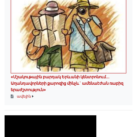
«Մշակութային բարդակ Երևանի կենտրոնում...
Աղանդավորների քարոզից մինչև` ամենաէժան ռաբիզ
երաժշտություն»
ավելին