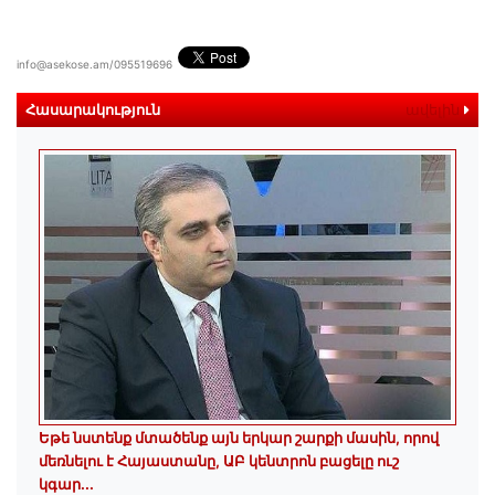
info@asekose.am/095519696
Հասարակություն
ավելին
Եթե նստենք մտածենք այն երկար շարքի մասին, որով
մեռնելու է Հայաստանը, ԱԲ կենտրոն բացելը ուշ
կգար...