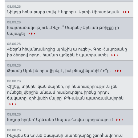
08.09.26
Նիկոլը հոնարարը տվել է եղբորս․․․Արփի Սիրադեղյան
08.09.26
Խայտառակություն․․․Ինչու՞ Մարսել-Երևան թռիչքը չի
կայացել
08.09.26
«Ֆելոն հիվանդանոցից պոնչիկ ա ուզել». Գոռ Հակոբյանը
իր ձեռքով որդու համար պոնչիկ է պատրաստել
08.09.26
Թրամը Ալիևին հրավիրել է, իսկ Փաշինյանին՝ ո՞չ․․․
08.08.26
Հիշեք, տիկին․ կան մայրեր, որ հնարավորություն չեն
ունեցել վերջին անգամ համբուրելու իրենց որդու
ճակատը. զոհվածի մայրը՝ ՔՊ-ական պատգամավորին
08.08.26
Խոշոր հրդեհ՝ Երևանի Սայաթ-Նովա պողոտայում
08.08.26
Ինչպես են Նունե Եսայանի տարեդարձը շնորհավորում