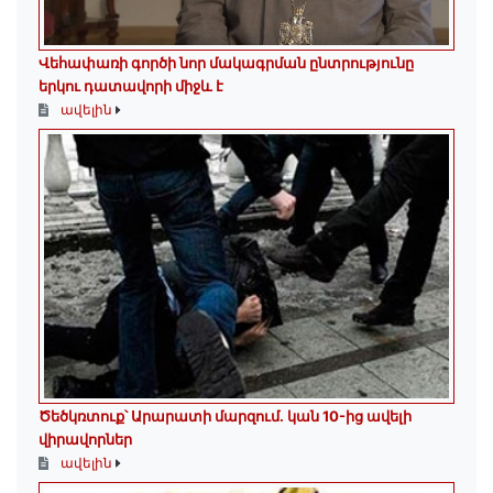
Վեհափառի գործի նոր մակագրման ընտրությունը
երկու դատավորի միջև է
ավելին
Ծեծկռտուք՝ Արարատի մարզում. կան 10-ից ավելի
վիրավորներ
ավելին