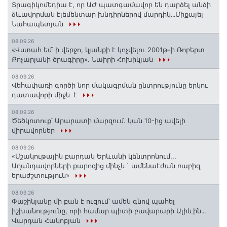
Տրագիկոմեդիա է, որ ԱԺ պատգամավոր են դարձել անձի
ձևավորման էլեմենտար խնդիրներով մարդիկ․․․Միքայել
Նահապետյան
08.09.26
«Վստահ եմ՝ ի վերջո, կյանքի է կոչվելու 2001թ-ի Ռոբերտ
Քոչարյանի ծրագիրը». Նաիրի Հոխիկյան
08.09.26
Վեհափառի գործի նոր մակագրման ընտրությունը երկու
դատավորի միջև է
08.09.26
Ծեծկռտուք՝ Արարատի մարզում. կան 10-ից ավելի
վիրավորներ
08.09.26
«Մշակութային բարդակ Երևանի կենտրոնում...
Աղանդավորների քարոզից մինչև` ամենաէժան ռաբիզ
երաժշտություն»
08.09.26
Փաշինյանը մի բան է ուզում՝ ամեն գնով պահել
իշխանությունը, որի համար պիտի բավարարի Ալիևին․․․
Վարդան Հակոբյան