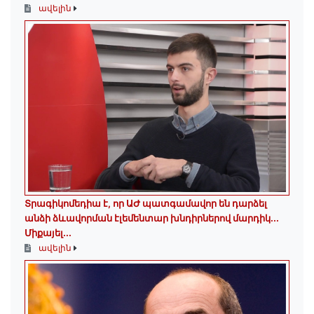
ավելին
Տրագիկոմեդիա է, որ ԱԺ պատգամավոր են դարձել
անձի ձևավորման էլեմենտար խնդիրներով մարդիկ․․․
Միքայել...
ավելին