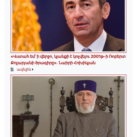
«Վստահ եմ՝ ի վերջո, կյանքի է կոչվելու 2001թ-ի Ռոբերտ
Քոչարյանի ծրագիրը». Նաիրի Հոխիկյան
ավելին