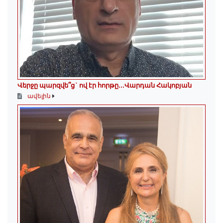
Վերջը պարզվե՞ց` ով էր հորթը...Վարդան Հակոբյան
ավելին