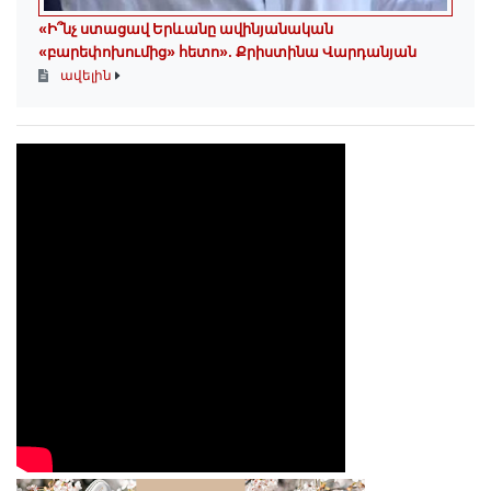
«Ի՞նչ ստացավ Երևանը ավինյանական
«բարեփոխումից» հետո»․ Քրիստինա Վարդանյան
ավելին