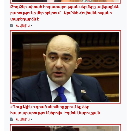
Թող Ձեր սփռած հոգատարության սերմերը ավելացնեն
բարությունը մեր երկրում․․․Արմինե Հովհաննիսյանի
տարեդարձն է
ավելին
«Դուք Ալիևի դրած սերմերը ջրում եք ձեր
հայտարարություններով»․ Էդմոն Մարուքյան
ավելին