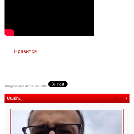
Нравится
info@asekose.am/095519696
Մամուլ
ավելին