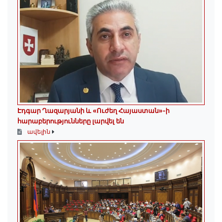
Էդգար Ղազարյանի և «Ուժեղ Հայաստան»-ի
հարաբերությունները լարվել են
ավելին