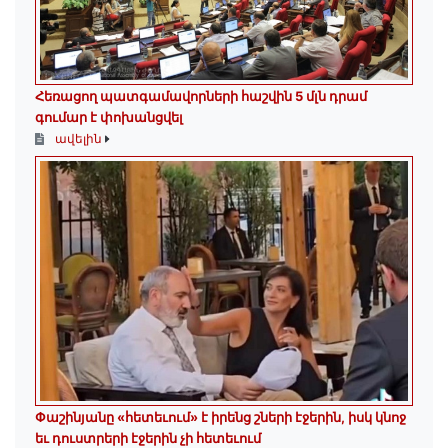
Հեռացող պատգամավորների հաշվին 5 մլն դրամ
գումար է փոխանցվել
ավելին
Փաշինյանը «հետեւում» է իրենց շների էջերին, իսկ կնոջ
եւ դուստրերի էջերին չի հետեւում