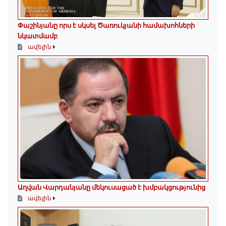
Փաշինյանը որս է սկսել Ծառուկյանի համախոհների
նկատմամբ
ավելին
Աղվան Վարդանյանը մեկուսացած է խմբակցությունից
ավելին