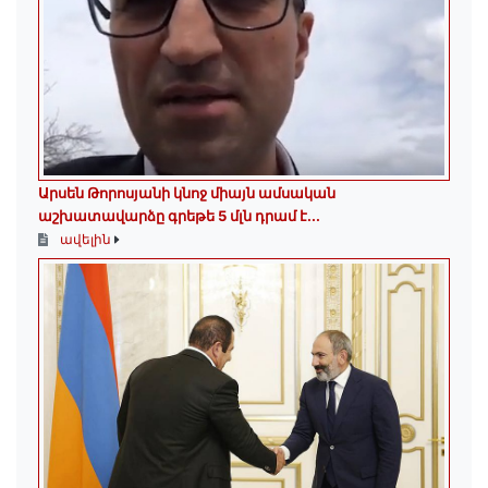
Արսեն Թորոսյանի կնոջ միայն ամսական
աշխատավարձը գրեթե 5 մլն դրամ է․․․
ավելին