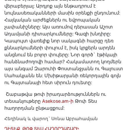
վերաբերյալ: Արդյոք այն ենթադրում է
նույնասեռականների մասին օրենքի ընդունում:
Հայկական արժեքներն ու եվրոպական
չափանիշները: Այս առումով դերասան Աշոտ
Ադամյանի դիտարկումները: Գազի խնդիրը:
Կապույտ վառելիք նոր սակագնի հարցը դեռ
քննարկումների փուլում է, իսկ կրքերն արդեն
անցնում են բոլոր փուլերը: Նոր գործ` էթիկայի
հանձնաժողովի համար? Հակամատող կողմերն
այս անգամ Զարուհի Փոստանջյանն ու Գալուստ
Սահակյանն են: Մխիթարյանի ռեկորդային գոլն
ու Գայտանայի հետ սիրուն դուետը:
Շաբաթվա թոփ իրադարձություններն ու
տեսանյութերը
Asekose.am-ի
Թոփ Տես
հաղորդման ընթացքում:
Հեղինակ և վարող` Սոնա Աբրահամյան
ԴԻՏԵՔ ԹՈՓ ՏԵՍ ՀԱՂՈՐԴԱՇԱՐԻ