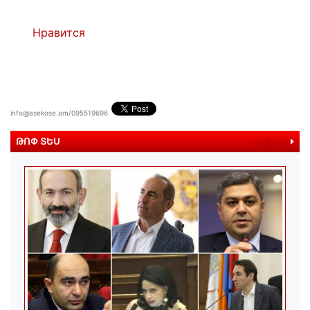
Нравится
info@asekose.am/095519696
ԹՈՓ ՏԵՍ
ավելին