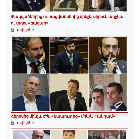
Փակվածներից ու բացվածներից մինչև սիրուն աղջկա
ու տղու «բազառ»
ավելին
Հերոսից մինչև ԺՊ, «կապուտից» մինչև «անդամ»
ավելին