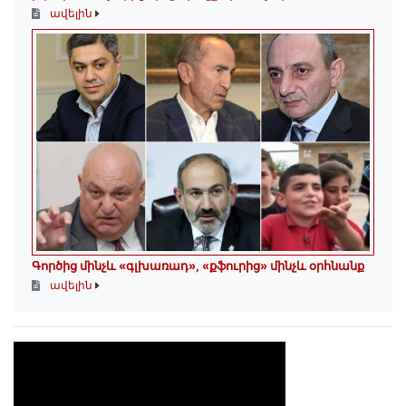
ավելին
Գործից մինչև «գլխառադ», «քֆուրից» մինչև օրհնանք
ավելին