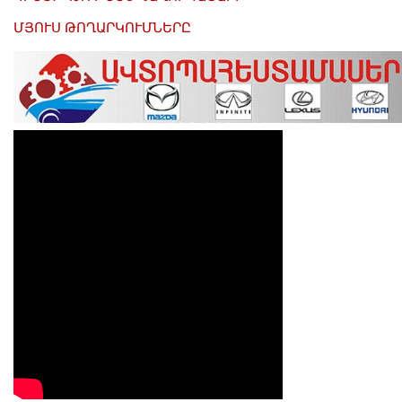
ՄՅՈՒՍ ԹՈՂԱՐԿՈՒՄՆԵՐԸ