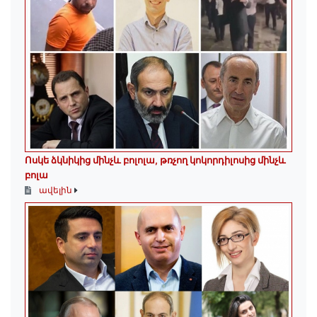
Ոսկե ձկնիկից մինչև բոլոլա, թռչող կոկորդիլոսից մինչև
բոլա
ավելին