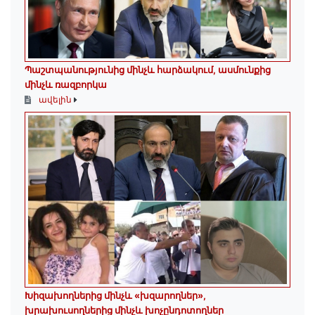
Պաշտպանությունից մինչև հարձակում, ասմունքից
մինչև ռազբորկա
ավելին
Խիզախողներից մինչև «խզարողներ»,
խրախուսողներից մինչև խոչընդոտողներ